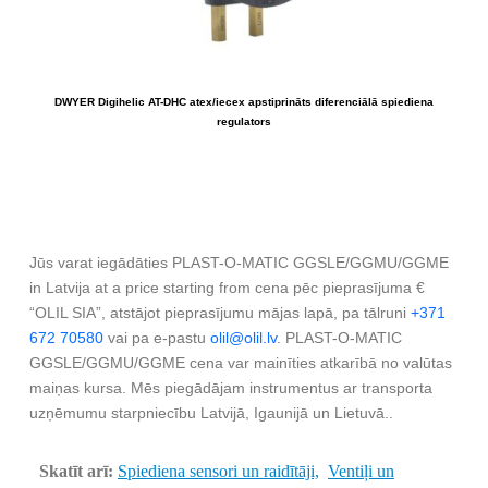
DWYER Digihelic AT-DHC atex/iecex apstiprināts diferenciālā spiediena
regulators
Jūs varat iegādāties PLAST-O-MATIC GGSLE/GGMU/GGME
in Latvija at a price starting from cena pēc pieprasījuma €
“OLIL SIA”, atstājot pieprasījumu mājas lapā, pa tālruni
+371
672 70580
vai pa e-pastu
olil@olil.lv
. PLAST-O-MATIC
GGSLE/GGMU/GGME cena var mainīties atkarībā no valūtas
maiņas kursa. Mēs piegādājam instrumentus ar transporta
uzņēmumu starpniecību Latvijā, Igaunijā un Lietuvā..
Skatīt arī:
Spiediena sensori un raidītāji,
Ventiļi un