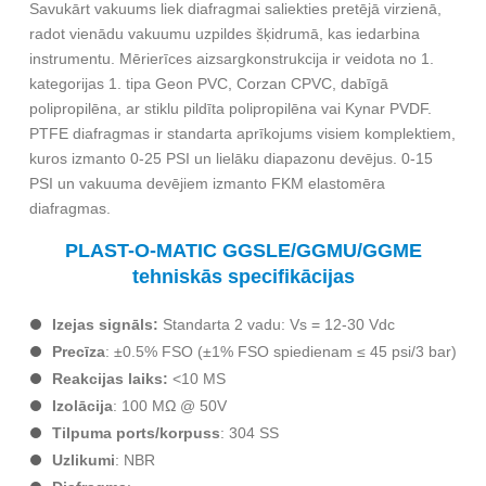
Savukārt vakuums liek diafragmai saliekties pretējā virzienā,
radot vienādu vakuumu uzpildes šķidrumā, kas iedarbina
instrumentu. Mērierīces aizsargkonstrukcija ir veidota no 1.
kategorijas 1. tipa Geon PVC, Corzan CPVC, dabīgā
polipropilēna, ar stiklu pildīta polipropilēna vai Kynar PVDF.
PTFE diafragmas ir standarta aprīkojums visiem komplektiem,
kuros izmanto 0-25 PSI un lielāku diapazonu devējus. 0-15
PSI un vakuuma devējiem izmanto FKM elastomēra
diafragmas.
PLAST-O-MATIC GGSLE/GGMU/GGME
tehniskās specifikācijas
Izejas signāls:
Standarta 2 vadu: Vs = 12-30 Vdc
Precīza
: ±0.5% FSO (±1% FSO spiedienam ≤ 45 psi/3 bar)
Reakcijas laiks:
<10 MS
Izolācija
: 100 MΩ @ 50V
Tilpuma ports/korpuss
: 304 SS
Uzlikumi
: NBR