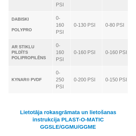
PSI
0-
DABISKI
160
0-130 PSI
0-80 PSI
POLYPRO
PSI
0-
AR STIKLU
PILDĪTS
160
0-160 PSI
0-160 PSI
POLIPROPILĒNS
PSI
0-
KYNAR® PVDF
250
0-200 PSI
0-150 PSI
PSI
Lietotāja rokasgrāmata un lietošanas
instrukcija PLAST-O-MATIC
GGSLE/GGMU/GGME