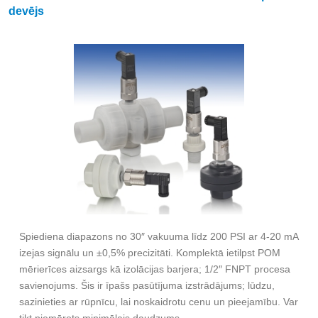
devējs
Spiediena diapazons no 30″ vakuuma līdz 200 PSI ar 4-20 mA
izejas signālu un ±0,5% precizitāti. Komplektā ietilpst POM
mērierīces aizsargs kā izolācijas barjera; 1/2″ FNPT procesa
savienojums. Šis ir īpašs pasūtījuma izstrādājums; lūdzu,
sazinieties ar rūpnīcu, lai noskaidrotu cenu un pieejamību. Var