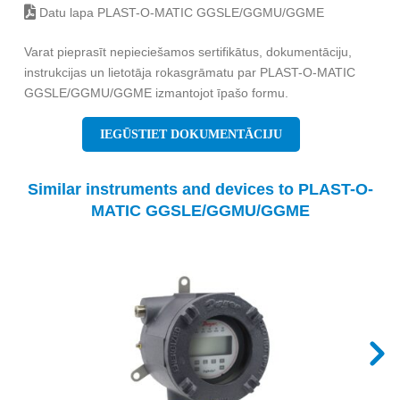
Datu lapa PLAST-O-MATIC GGSLE/GGMU/GGME
Varat pieprasīt nepieciešamos sertifikātus, dokumentāciju,
instrukcijas un lietotāja rokasgrāmatu par PLAST-O-MATIC
GGSLE/GGMU/GGME izmantojot īpašo formu.
IEGŪSTIET DOKUMENTĀCIJU
Similar instruments and devices to PLAST-O-
MATIC GGSLE/GGMU/GGME