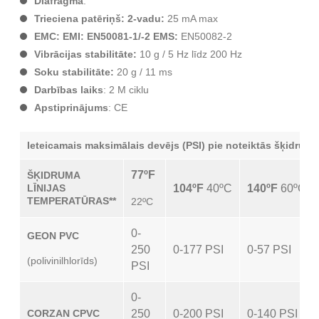
Diafragma
:
Trieciena patēriņš: 2-vadu:
25 mA max
EMC: EMI: EN50081-1/-2 EMS:
EN50082-2
Vibrācijas stabilitāte:
10 g / 5 Hz līdz 200 Hz
Soku stabilitāte:
20 g / 11 ms
Darbības laiks
: 2 M ciklu
Apstiprinājums
: CE
Ieteicamais maksimālais devējs (PSI) pie noteiktās šķidruma
77ºF
ŠĶIDRUMA
LĪNIJAS
104ºF
40ºC
140ºF
60ºC
TEMPERATŪRAS**
22ºC
0-
GEON PVC
250
0-177 PSI
0-57 PSI
(polivinilhlorīds)
PSI
0-
CORZAN CPVC
250
0-200 PSI
0-140 PSI