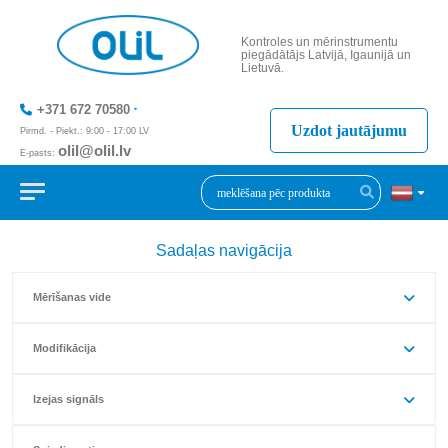
Kontroles un mērinstrumentu
piegādātājs Latvijā, Igaunijā un
Lietuvā.
+371 672 70580
Uzdot jautājumu
Pirmd. - Piekt.: 9:00 - 17:00 LV
olil@olil.lv
E-pasts:
+371 287 11411
Sadaļas navigācija
Mērīšanas vide
Modifikācija
Izejas signāls