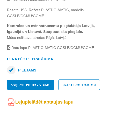
tikt piemērots minimālais daudzums.
Ražots USA. Ražots PLAST-O-MATIC, modelis
GGSLE/GGMU/GGME
Kontroles un mērinstrumentu piegādātājs Latvijā,
Igaunijā un Lietuvā. Starptautiska piegāde.
Mūsu noliktava atrodas Rīgā, Latvijā.
Datu lapa PLAST-O-MATIC GGSLE/GGMU/GGME
CENA PĒC PIEPRASĪJUMA
PIEEJAMS
SAŅEMT PIEDĀVĀJUMU
UZDOT JAUTĀJUMU
Lejupielādēt aptaujas lapu