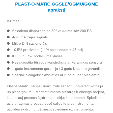
PLAST-O-MATIC GGSLE/GGMU/GGME
apraksti
Iezīmes:
Spiediena diapazons no 30″ vakuuma līdz 200 PSI
4-20 mA izejas signāls
Mikro DIN savienotājs
±0,5% precizitāte (±1% spiedienam ≤ 45 psi)
IP65 un IP67 nodalījuma klases
Nesakausēta tērauda konstrukcija ar keramikas sensoru
1 gada instrumenta garantija / 3 gadu izolatora garantija
Speciāli pielāgots: Sazinieties ar rūpnīcu par pieejamību
Plast-O-Matic Gauge Guard izolē sensoru, novēršot koroziju
un piesārņojumu. Mērinstrumenta aizsargs ir elastīga barjera,
kas neļauj procesa šķidrumam iekļūt instrumentā. Spiediens
uz diafragmas procesa pusē saliec to pret instrumenta
uzpildes šķidrumu, pārnesot spiedienu uz instrumentu.