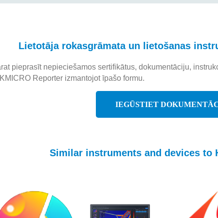
Lietotāja rokasgrāmata un lietošanas inst
rat pieprasīt nepieciešamos sertifikātus, dokumentāciju, instruk
KMICRO Reporter izmantojot īpašo formu.
IEGŪSTIET DOKUMENTĀC
Similar instruments and devices t