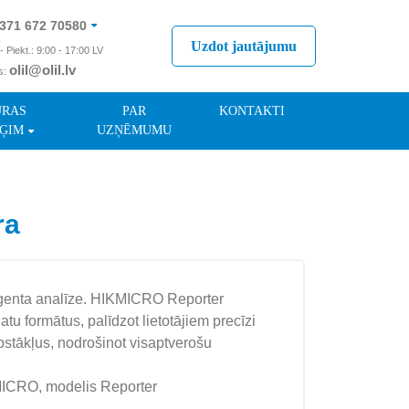
371 672 70580
Uzdot jautājumu
- Piekt.: 9:00 - 17:00 LV
olil@olil.lv
s:
371 287 11411
ŪRAS
PAR
KONTAKTI
ĢIM
UZŅĒMUMU
ra
liģenta analīze. HIKMICRO Reporter
atu formātus, palīdzot lietotājiem precīzi
pstākļus, nodrošinot visaptverošu
ICRO, modelis Reporter