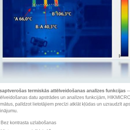
saptverošas termiskās attēlveidošanas analīzes funkcijas
— 
tēlveidošanas datu apstrādes un analīzes funkcijām, HIKMICRO 
rmātus, palīdzot lietotājiem precīzi atklāt kļūdas un uzraudzīt a
sinājumu.
Bez kontrasta uzlabošanas