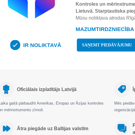
Kontroles un mērinstrumen
Lietuvā. Starptautiska pie
Mūsu noliktava atrodas Rīgā
MAZUMTIRDZNIECĪBA 
IR NOLIKTAVĀ
SAŅEMT PIEDĀVĀJUMU
Oficiālais izplatītājs Latvijā
Ī
Laika gaitā pārbaudīti Amerikas, Eiropas un Āzijas kontroles
Mēs piedāvā
un mērinstrumentu zīmoli.
organizāci
Ātra piegāde uz Baltijas valstīm
a