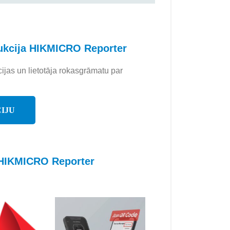
rukcija HIKMICRO Reporter
cijas un lietotāja rokasgrāmatu par
IJU
o HIKMICRO Reporter