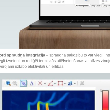
rd spraudņa integrācija
– spraudņa palīdzību to var viegli in
egli izveidot un rediģēt termiskās attēlveidošanas analīzes zi
vērojami uzlabo efektivitāti un ērtības.