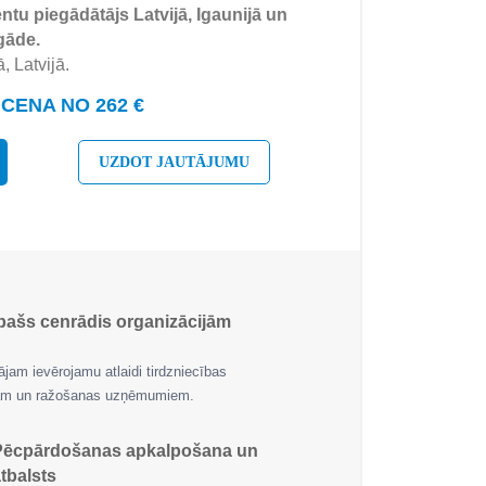
tu piegādātājs Latvijā, Igaunijā un
gāde.
, Latvijā.
CENA NO 262 €
UZDOT JAUTĀJUMU
pašs cenrādis organizācijām
jam ievērojamu atlaidi tirdzniecības
jām un ražošanas uzņēmumiem.
Pēcpārdošanas apkalpošana un
tbalsts