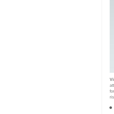
Vi
at
fo
ri