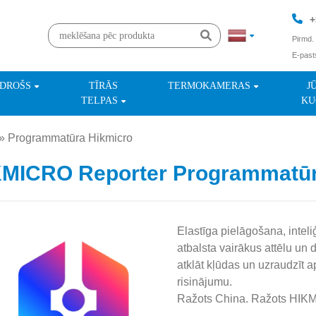
+
Pirmd. 
E-past
+
NDROŠS
TĪRĀS
TERMOKAMERAS
J
TELPAS
KU
»
Programmatūra Hikmicro
»
KMICRO Reporter Programmatū
Elastīga pielāgošana, inte
atbalsta vairākus attēlu un d
atklāt kļūdas un uzraudzīt a
risinājumu.
Ražots China. Ražots HIKM