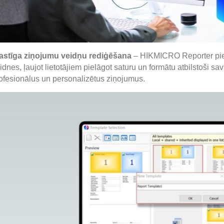
astīga ziņojumu veidņu rediģēšana
– HIKMICRO Reporter pie
idnes, ļaujot lietotājiem pielāgot saturu un formātu atbilstoši 
ofesionālus un personalizētus ziņojumus.