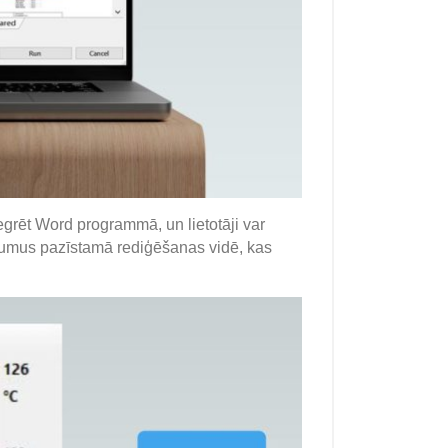
tegrēt Word programmā, un lietotāji var
ņojumus pazīstamā rediģēšanas vidē, kas