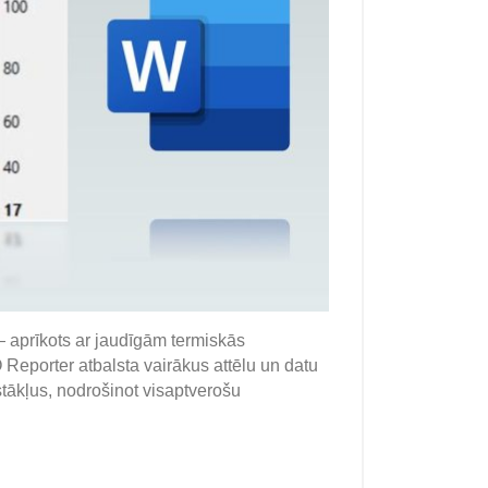
aprīkots ar jaudīgām termiskās
Reporter atbalsta vairākus attēlu un datu
pstākļus, nodrošinot visaptverošu