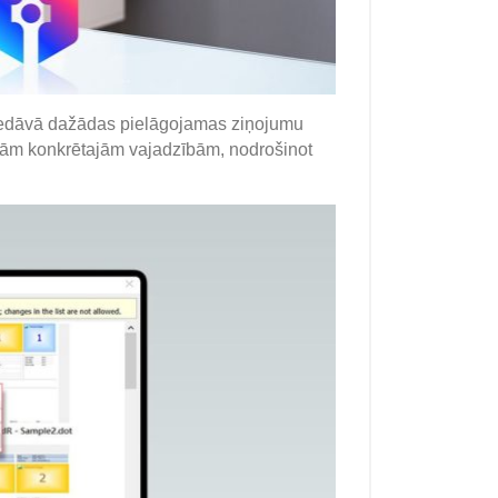
dāvā dažādas pielāgojamas ziņojumu
savām konkrētajām vajadzībām, nodrošinot