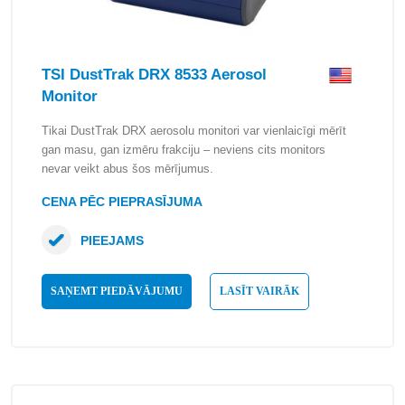
TSI DustTrak DRX 8533 Aerosol
Monitor
Tikai DustTrak DRX aerosolu monitori var vienlaicīgi mērīt
gan masu, gan izmēru frakciju – neviens cits monitors
nevar veikt abus šos mērījumus.
CENA PĒC PIEPRASĪJUMA
PIEEJAMS
SAŅEMT PIEDĀVĀJUMU
LASĪT VAIRĀK