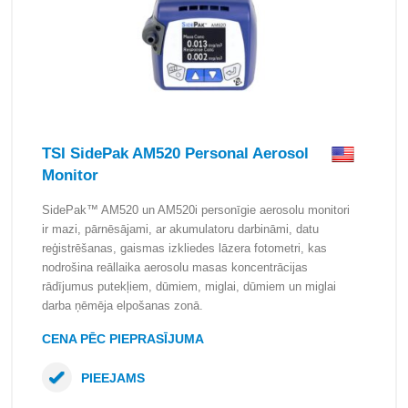
TSI SidePak AM520 Personal Aerosol
Monitor
SidePak™ AM520 un AM520i personīgie aerosolu monitori
ir mazi, pārnēsājami, ar akumulatoru darbināmi, datu
reģistrēšanas, gaismas izkliedes lāzera fotometri, kas
nodrošina reāllaika aerosolu masas koncentrācijas
rādījumus putekļiem, dūmiem, miglai, dūmiem un miglai
darba ņēmēja elpošanas zonā.
CENA PĒC PIEPRASĪJUMA
PIEEJAMS