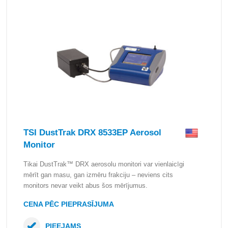
TSI DustTrak DRX 8533EP Aerosol
Monitor
Tikai DustTrak™ DRX aerosolu monitori var vienlaicīgi
mērīt gan masu, gan izmēru frakciju – neviens cits
monitors nevar veikt abus šos mērījumus.
CENA PĒC PIEPRASĪJUMA
PIEEJAMS