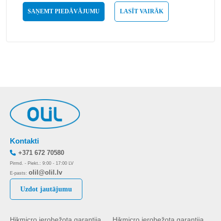
SAŅEMT PIEDĀVĀJUMU
LASĪT VAIRĀK
Kontakti
+371 672 70580
Pirmd. - Piekt.: 9:00 - 17:00 LV
olil@olil.lv
E-pasts:
Uzdot jautājumu
Hikmicro ierobežota garantija
Hikmicro ierobežota garantija