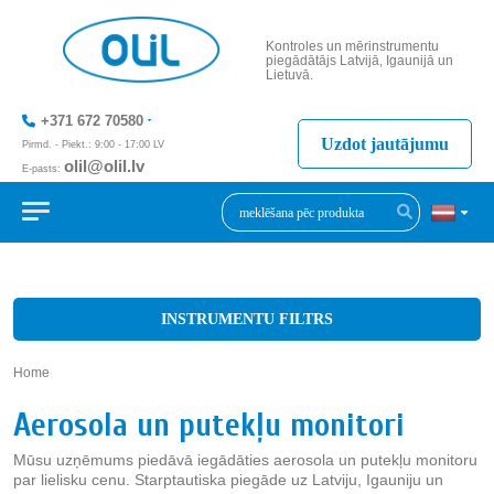
Kontroles un mērinstrumentu
piegādātājs Latvijā, Igaunijā un
Lietuvā.
+371 672 70580
Uzdot jautājumu
Pirmd. - Piekt.: 9:00 - 17:00 LV
olil@olil.lv
E-pasts:
+371 287 11411
INSTRUMENTU FILTRS
Home
»
Aerosola un putekļu monitori
Mūsu uzņēmums piedāvā iegādāties aerosola un putekļu monitoru
par lielisku cenu. Starptautiska piegāde uz Latviju, Igauniju un