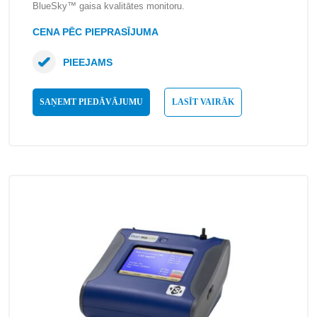
BlueSky™ gaisa kvalitātes monitoru.
CENA PĒC PIEPRASĪJUMA
PIEEJAMS
SAŅEMT PIEDĀVĀJUMU
LASĪT VAIRĀK