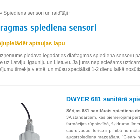
»
Spiediena sensori un raidītāji
»
fragmas spiediena sensori
ejupielādēt aptaujas lapu
zņēmums piedāvā iegādāties diafragmas spiediena sensoru par 
e uz Latviju, Igauniju un Lietuvu. Ja jums nepieciešams uzticams
sījumu tīmekļa vietnē, un mūsu speciālisti 1-2 dienu laikā nosūt
DWYER 681 sanitārā spie
Sērijas 681 sanitārais spiediena d
3A standartiem, kas piemērojami pārt
farmācijas rūpniecībā, šķidruma līme
cauruļvados. Ierīce ir pilnībā hermētis
augstspiediena mazgāšanu “Clean-in-P