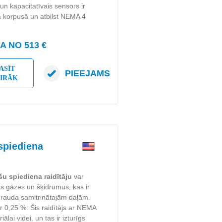
un kapacitatīvais sensors ir
a korpusā un atbilst NEMA 4
 NO 513 €
ASĪT
PIEEJAMS
AIRĀK
spiediena
šu spiediena raidītāju
var
gas gāzes un šķidrumus, kas ir
ērauda samitrinātajām daļām.
 ir 0,25 %. Šis raidītājs ar NEMA
ālai videi, un tas ir izturīgs