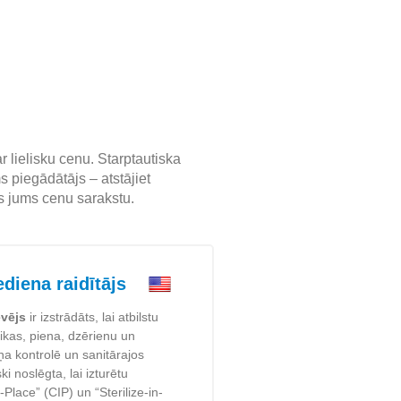
lielisku cenu. Starptautiska
 piegādātājs – atstājiet
īs jums cenu sarakstu.
diena raidītājs
evējs
ir izstrādāts, lai atbilstu
ikas, piena, dzērienu un
ņa kontrolē un sanitārajos
ki noslēgta, lai izturētu
lace” (CIP) un “Sterilize-in-