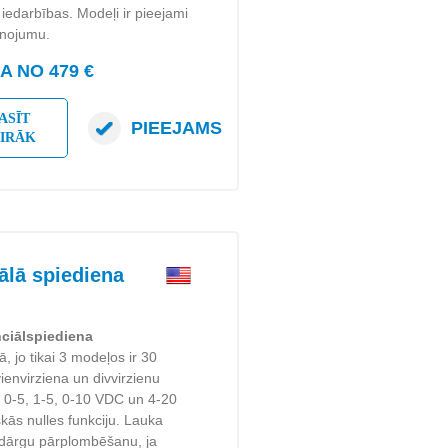
u iedarbības. Modeļi ir pieejami
enojumu.
 NO 479 €
ASĪT
PIEEJAMS
AIRĀK
lā spiediena
nciālspiediena
 jo tikai 3 modeļos ir 30
ienvirziena un divvirzienu
 0-5, 1-5, 0-10 VDC un 4-20
kās nulles funkciju. Lauka
š dārgu pārplombēšanu, ja