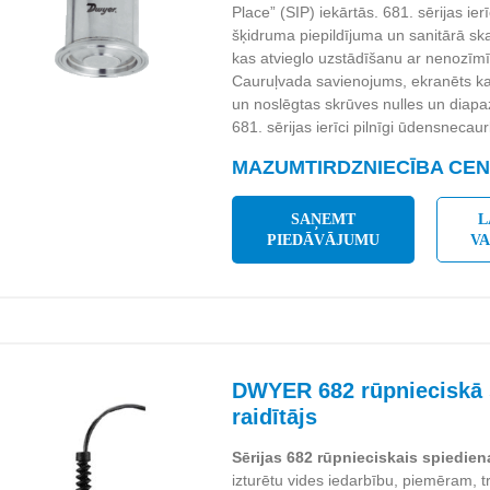
Place” (SIP) iekārtās. 681. sērijas ier
šķidruma piepildījuma un sanitārā s
kas atvieglo uzstādīšanu ar nenozīm
Cauruļvada savienojums, ekranēts kabe
un noslēgtas skrūves nulles un diap
681. sērijas ierīci pilnīgi ūdensnecaur
MAZUMTIRDZNIECĪBA CENA
SAŅEMT
L
PIEDĀVĀJUMU
V
DWYER 682 rūpnieciskā 
raidītājs
Sērijas 682 rūpnieciskais spiedien
izturētu vides iedarbību, piemēram, tr