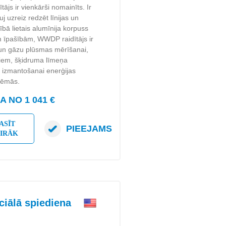
ītājs ir vienkārši nomainīts. Ir
j uzreiz redzēt līnijas un
ībā lietais alumīnija korpuss
īm īpašībām, WWDP raidītājs ir
 un gāzu plūsmas mērīšanai,
triem, šķidruma līmeņa
ī izmantošanai enerģijas
stēmās.
 NO 1 041 €
ASĪT
PIEEJAMS
AIRĀK
iālā spiediena