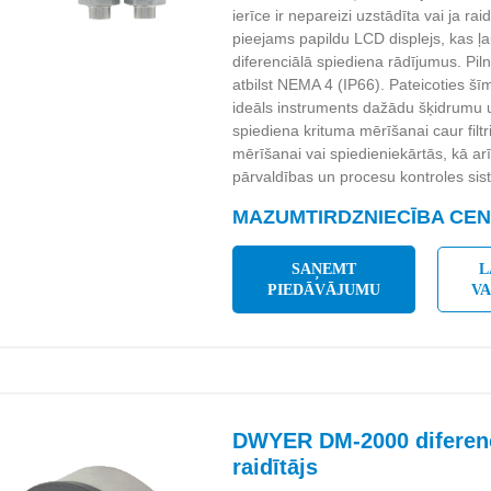
ierīce ir nepareizi uzstādīta vai ja raid
pieejams papildu LCD displejs, kas ļau
diferenciālā spiediena rādījumus. Piln
atbilst NEMA 4 (IP66). Pateicoties š
ideāls instruments dažādu šķidrumu
spiediena krituma mērīšanai caur fil
mērīšanai vai spiedieniekārtās, kā ar
pārvaldības un procesu kontroles si
MAZUMTIRDZNIECĪBA CENA
SAŅEMT
L
PIEDĀVĀJUMU
V
DWYER DM-2000 diferenc
raidītājs