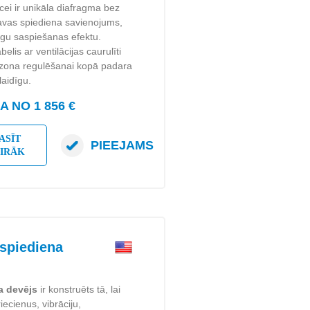
īcei ir unikāla diafragma bez
kavas spiediena savienojums,
īgu saspiešanas efektu.
lis ar ventilācijas caurulīti
azona regulēšanai kopā padara
laidīgu.
 NO 1 856 €
ASĪT
PIEEJAMS
AIRĀK
spiediena
a devējs
ir konstruēts tā, lai
iecienus, vibrāciju,