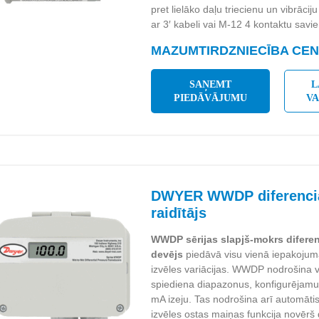
pret lielāko daļu triecienu un vibrācij
ar 3′ kabeli vai M-12 4 kontaktu savi
MAZUMTIRDZNIECĪBA CENA
SAŅEMT
L
PIEDĀVĀJUMU
V
DWYER WWDP diferenciā
raidītājs
WWDP sērijas slapjš-mokrs difere
devējs
piedāvā visu vienā iepakojumā,
izvēles variācijas. WWDP nodrošina v
spiediena diapazonus, konfigurējamu
mA izeju. Tas nodrošina arī automātis
izvēles ostas maiņas funkcija novēr