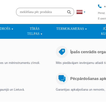
+
Pirmd. 
E-past
+
NDROŠS
TĪRĀS
TERMOKAMERAS
J
TELPAS
KU
Īpašs cenrādis orga
oles un mērinstrumentu zīmoli.
Mēs piedāvājam ievērojamu atlaidi 
Pēcpārdošanas apka
gaunijā un Lietuvā.
Garantijas apkalpošana un remonts, 