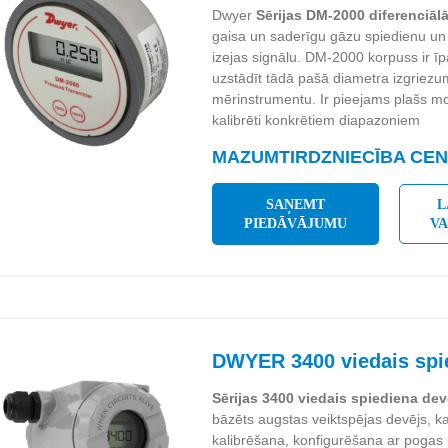
Dwyer
Sērijas DM-2000 diferenciālā
gaisa un saderīgu gāzu spiedienu u
izejas signālu. DM-2000 korpuss ir īpaš
uzstādīt tādā pašā diametra izgriez
mērinstrumentu. Ir pieejams plašs mo
kalibrēti konkrētiem diapazoniem
MAZUMTIRDZNIECĪBA CENA
SAŅEMT
L
PIEDĀVĀJUMU
V
DWYER 3400 viedais spie
Sērijas 3400 viedais spiediena dev
bāzēts augstas veiktspējas devējs, ka
kalibrēšana, konfigurēšana ar poga