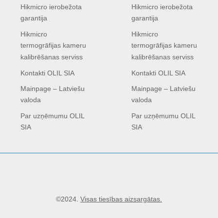
Hikmicro ierobežota
Hikmicro ierobežota
garantija
garantija
Hikmicro
Hikmicro
termogrāfijas kameru
termogrāfijas kameru
kalibrēšanas serviss
kalibrēšanas serviss
Kontakti OLIL SIA
Kontakti OLIL SIA
Mainpage – Latviešu
Mainpage – Latviešu
valoda
valoda
Par uzņēmumu OLIL
Par uzņēmumu OLIL
SIA
SIA
©2024.
Visas tiesības aizsargātas.