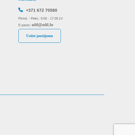
+371 672 70580
Pirmd. - Piekt.: 9:00 - 17:00 LV
olil@olil.lv
E-pasts:
Uzdot jautājumu