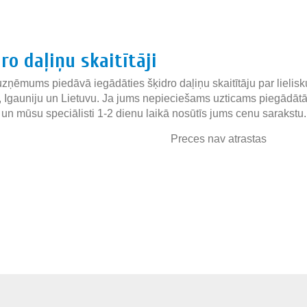
»
ro daļiņu skaitītāji
zņēmums piedāvā iegādāties šķidro daļiņu skaitītāju par lielisk
u, Igauniju un Lietuvu. Ja jums nepieciešams uzticams piegādātāj
 un mūsu speciālisti 1-2 dienu laikā nosūtīs jums cenu sarakstu.
Preces nav atrastas