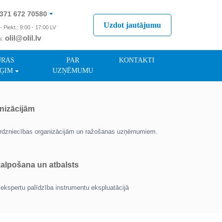
371 672 70580
Uzdot jautājumu
- Piekt.: 9:00 - 17:00 LV
olil@olil.lv
s:
371 287 11411
ŪRAS
PAR
KONTAKTI
ĢIM
UZŅĒMUMU
nizācijām
tirdzniecības organizācijām un ražošanas uzņēmumiem.
lpošana un atbalsts
ekspertu palīdzība instrumentu ekspluatācijā