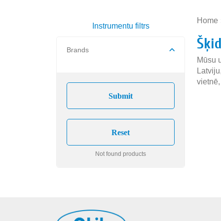
Home
Instrumentu filtrs
Šķid
Brands
Mūsu u
Latvij
vietnē,
Not found products