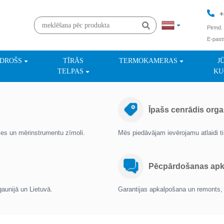
+
Pirmd. 
E-past
+
NDROŠS
TĪRĀS
TERMOKAMERAS
J
TELPAS
KU
Īpašs cenrādis orga
oles un mērinstrumentu zīmoli.
Mēs piedāvājam ievērojamu atlaidi 
Pēcpārdošanas apka
gaunijā un Lietuvā.
Garantijas apkalpošana un remonts, 