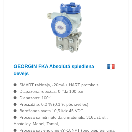
GEORGIN FKA Absolūtā spiediena
devējs
SMART raidītājs, -20mA + HART protokols
Diapazona robežas: 0 līdz 100 bar
Diapazons: 100:1
Precizitāte: 0,2 % (0,1 % pēc izvēles)
Barošanas avots 10,5 līdz 45 VDC
Procesa samitrināto daļu materiāls: 316L st. st.,
Hastelloy, Monel, Tantal,
Procesa savienojums ¼”-18NPT (pēc pieprasījuma