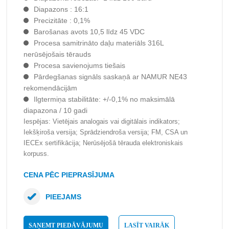
Diapazons : 16:1
Precizitāte : 0,1%
Barošanas avots 10,5 līdz 45 VDC
Procesa samitrināto daļu materiāls 316L
nerūsējošais tērauds
Procesa savienojums tiešais
Pārdegšanas signāls saskaņā ar NAMUR NE43
rekomendācijām
Ilgtermiņa stabilitāte: +/-0,1% no maksimālā
diapazona / 10 gadi
Iespējas: Vietējais analogais vai digitālais indikators;
Iekšķiroša versija; Sprādziendroša versija; FM, CSA un
IECEx sertifikācija; Nerūsējošā tērauda elektroniskais
korpuss.
CENA PĒC PIEPRASĪJUMA
PIEEJAMS
SAŅEMT PIEDĀVĀJUMU
LASĪT VAIRĀK