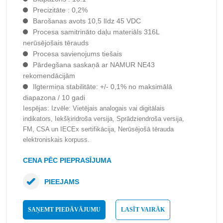
Precizitāte : 0,2%
Barošanas avots 10,5 līdz 45 VDC
Procesa samitrināto daļu materiāls 316L
nerūsējošais tērauds
Procesa savienojums tiešais
Pārdegšana saskaņā ar NAMUR NE43
rekomendācijām
Ilgtermiņa stabilitāte: +/- 0,1% no maksimālā
diapazona / 10 gadi
Iespējas: Izvēle: Vietējais analogais vai digitālais
indikators, Iekšķiridroša versija, Sprādziendroša versija,
FM, CSA un IECEx sertifikācija, Nerūsējošā tērauda
elektroniskais korpuss.
CENA PĒC PIEPRASĪJUMA
PIEEJAMS
SAŅEMT PIEDĀVĀJUMU
LASĪT VAIRĀK