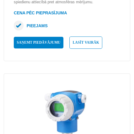
spiedienu attiecībā pret atmosfēras mērījumu.
CENA PĒC PIEPRASĪJUMA
PIEEJAMS
SAŅEMT PIEDĀVĀJUMU
LASĪT VAIRĀK