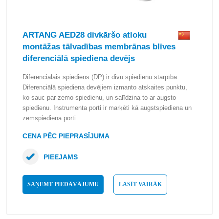
ARTANG AED28 divkāršo atloku
montāžas tālvadības membrānas blīves
diferenciālā spiediena devējs
Diferenciālais spiediens (DP) ir divu spiedienu starpība.
Diferenciālā spiediena devējiem izmanto atskaites punktu,
ko sauc par zemo spiedienu, un salīdzina to ar augsto
spiedienu. Instrumenta porti ir marķēti kā augstspiediena un
zemspiediena porti.
CENA PĒC PIEPRASĪJUMA
PIEEJAMS
SAŅEMT PIEDĀVĀJUMU
LASĪT VAIRĀK