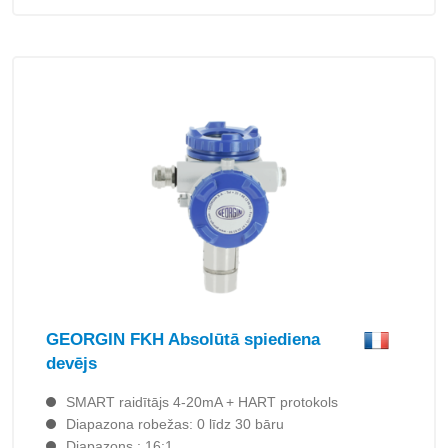
GEORGIN FKH Absolūtā spiediena
devējs
SMART raidītājs 4-20mA + HART protokols
Diapazona robežas: 0 līdz 30 bāru
Diapazons : 16:1