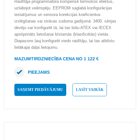
Raidītāja programmatūra kompensē termiskos efektus,
uzlabojot veiktspēju. EEPROM saglabā konfigurācijas
iestatījumus un sensora korekcijas koeficientus
izslēgšanas vai strāvas zuduma gadījumā. 3400. sērijas
devēju var konfigurēt tā, lai tas būtu ATEX vai IECEX
apstiprināts lietošanai bīstamās (klasificētās) vietās.
Diapazons ļauj konfigurēt viedo raidītāju, lai tas atbilstu
lielākajai daļai lietojumu.
MAZUMTIRDZNIECĪBA CENA NO 1 122 €
PIEEJAMS
SAŅEMT PIEDĀVĀJUMU
LASĪT VAIRĀK