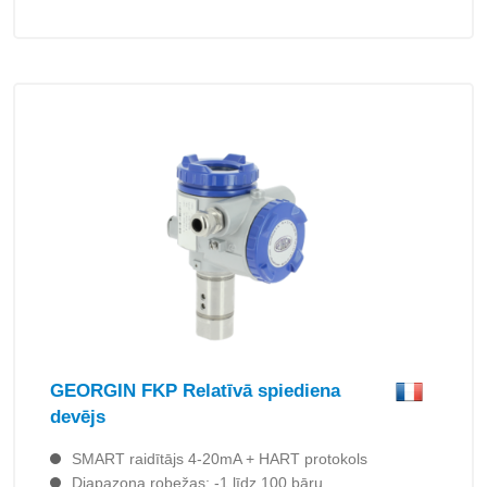
GEORGIN FKP Relatīvā spiediena
devējs
SMART raidītājs 4-20mA + HART protokols
Diapazona robežas: -1 līdz 100 bāru