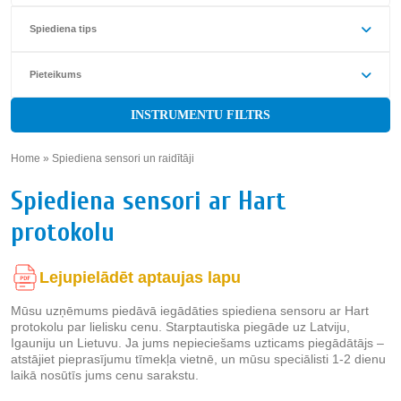
Spiediena tips
Pieteikums
INSTRUMENTU FILTRS
Home
»
Spiediena sensori un raidītāji
»
Spiediena sensori ar Hart
protokolu
Lejupielādēt aptaujas lapu
Mūsu uzņēmums piedāvā iegādāties spiediena sensoru ar Hart
protokolu par lielisku cenu. Starptautiska piegāde uz Latviju,
Igauniju un Lietuvu. Ja jums nepieciešams uzticams piegādātājs –
atstājiet pieprasījumu tīmekļa vietnē, un mūsu speciālisti 1-2 dienu
laikā nosūtīs jums cenu sarakstu.