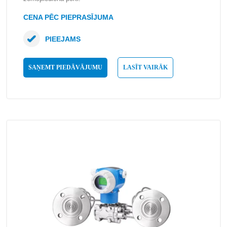
CENA PĒC PIEPRASĪJUMA
PIEEJAMS
SAŅEMT PIEDĀVĀJUMU
LASĪT VAIRĀK