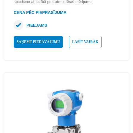
spiedienu attiecībā pret atmosfēras mērījumu.
CENA PĒC PIEPRASĪJUMA
PIEEJAMS
SAŅEMT PIEDĀVĀJUMU
LASĪT VAIRĀK