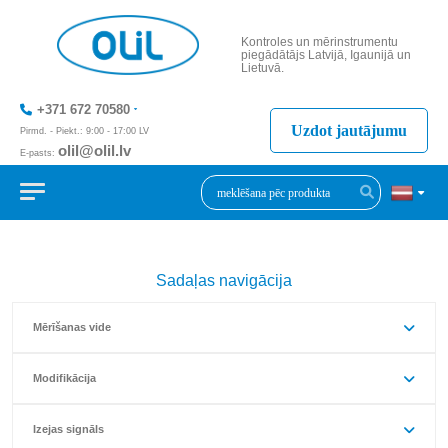
Kontroles un mērinstrumentu
piegādātājs Latvijā, Igaunijā un
Lietuvā.
+371 672 70580
Uzdot jautājumu
Pirmd. - Piekt.: 9:00 - 17:00 LV
olil@olil.lv
E-pasts:
+371 287 11411
Sadaļas navigācija
Mērīšanas vide
Modifikācija
Izejas signāls