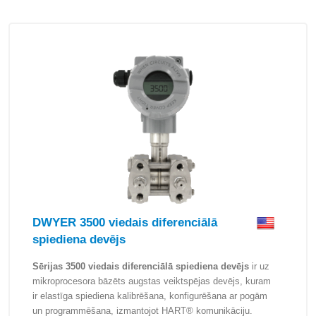
DWYER 3500 viedais diferenciālā
spiediena devējs
Sērijas 3500 viedais diferenciālā spiediena devējs
ir uz
mikroprocesora bāzēts augstas veiktspējas devējs, kuram
ir elastīga spiediena kalibrēšana, konfigurēšana ar pogām
un programmēšana, izmantojot HART® komunikāciju.