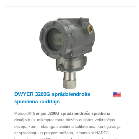
DWYER 3200G sprādziendrošs
spiediena raidītājs
Mercoid®
Sērijas 3200G sprādziendrošs spiediena
devējs
ir uz mikroprocesora bāzēts augstas veiktspējas
devējs, kam ir elastīga spiediena kalibrēšana, konfigurācija
ar spiedpogu un programmēšana, izmantojot HART®