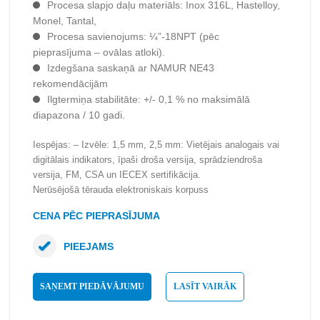
Procesa slapjo daļu materiāls: Inox 316L, Hastelloy,
Monel, Tantal,
Procesa savienojums: ¼”-18NPT (pēc
pieprasījuma – ovālas atloki).
Izdegšana saskaņā ar NAMUR NE43
rekomendācijām
Ilgtermiņa stabilitāte: +/- 0,1 % no maksimālā
diapazona / 10 gadi.
Iespējas: – Izvēle: 1,5 mm, 2,5 mm: Vietējais analogais vai
digitālais indikators, īpaši droša versija, sprādziendroša
versija, FM, CSA un IECEX sertifikācija.
Nerūsējošā tērauda elektroniskais korpuss
CENA PĒC PIEPRASĪJUMA
PIEEJAMS
SAŅEMT PIEDĀVĀJUMU
LASĪT VAIRĀK