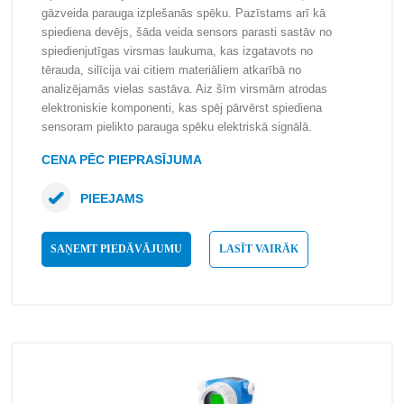
gāzveida parauga izplešanās spēku. Pazīstams arī kā
spiediena devējs, šāda veida sensors parasti sastāv no
spiedienjutīgas virsmas laukuma, kas izgatavots no
tērauda, silīcija vai citiem materiāliem atkarībā no
analizējamās vielas sastāva. Aiz šīm virsmām atrodas
elektroniskie komponenti, kas spēj pārvērst spiediena
sensoram pielikto parauga spēku elektriskā signālā.
CENA PĒC PIEPRASĪJUMA
PIEEJAMS
SAŅEMT PIEDĀVĀJUMU
LASĪT VAIRĀK