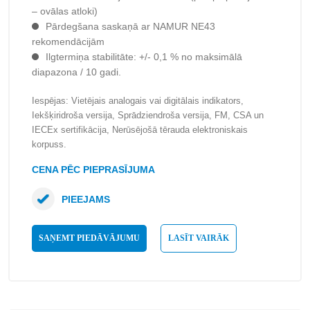
– ovālas atloki)
Pārdegšana saskaņā ar NAMUR NE43
rekomendācijām
Ilgtermiņa stabilitāte: +/- 0,1 % no maksimālā
diapazona / 10 gadi.
Iespējas: Vietējais analogais vai digitālais indikators,
Iekšķiridroša versija, Sprādziendroša versija, FM, CSA un
IECEx sertifikācija, Nerūsējošā tērauda elektroniskais
korpuss.
CENA PĒC PIEPRASĪJUMA
PIEEJAMS
SAŅEMT PIEDĀVĀJUMU
LASĪT VAIRĀK