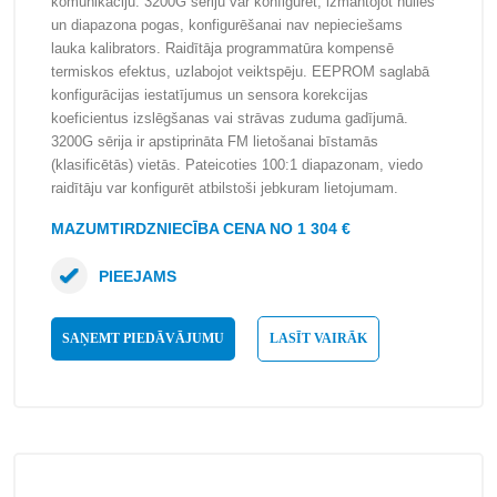
komunikāciju. 3200G sēriju var konfigurēt, izmantojot nulles
un diapazona pogas, konfigurēšanai nav nepieciešams
lauka kalibrators. Raidītāja programmatūra kompensē
termiskos efektus, uzlabojot veiktspēju. EEPROM saglabā
konfigurācijas iestatījumus un sensora korekcijas
koeficientus izslēgšanas vai strāvas zuduma gadījumā.
3200G sērija ir apstiprināta FM lietošanai bīstamās
(klasificētās) vietās. Pateicoties 100:1 diapazonam, viedo
raidītāju var konfigurēt atbilstoši jebkuram lietojumam.
MAZUMTIRDZNIECĪBA CENA NO 1 304 €
PIEEJAMS
SAŅEMT PIEDĀVĀJUMU
LASĪT VAIRĀK