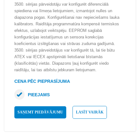
3500. sērijas pārveidotāju var konfigurēt diferenciālā
spiediena vai līmeņa lietojumiem, izmantojot nulles un
diapazona pogas. Konfigurēšanai nav nepieciešams lauka
kalibrators. Raidītāja programmatūra kompensē termiskos
efektus, uzlabojot veiktspēju. EEPROM saglabā
konfigurācijas iestatījumus un sensora korekcijas
koeficientus izslēgšanas vai strāvas zuduma gadījumā.
3500. sērijas pārveidotājus var konfigurēt tā, lai tie būtu
ATEX vai IECEX apstiprināti lietošanai bīstamās
(klasificētās) vietās. Diapazons ļauj konfigurēt viedo
raidītāju, lai tas atbilstu jebkuram lietojumam.
CENA PĒC PIEPRASĪJUMA
PIEEJAMS
SAŅEMT PIEDĀVĀJUMU
LASĪT VAIRĀK