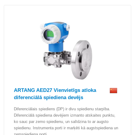
ARTANG AED27 Vienvietīgs atloka
diferenciālā spiediena devējs
Diferenciālais spiediens (DP) ir divu spiedienu starpība.
Diferenciālā spiediena devējiem izmanto atskaites punktu,
ko sauc par zemo spiedienu, un salīdzina to ar augsto
spiedienu. Instrumenta porti ir marķēti kā augstspiediena un
zemspiediena porti.