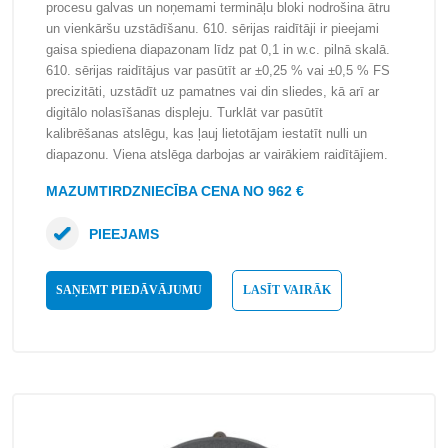
procesu galvas un noņemami termināļu bloki nodrošina ātru
un vienkāršu uzstādīšanu. 610. sērijas raidītāji ir pieejami
gaisa spiediena diapazonam līdz pat 0,1 in w.c. pilnā skalā.
610. sērijas raidītājus var pasūtīt ar ±0,25 % vai ±0,5 % FS
precizitāti, uzstādīt uz pamatnes vai din sliedes, kā arī ar
digitālo nolasīšanas displeju. Turklāt var pasūtīt
kalibrēšanas atslēgu, kas ļauj lietotājam iestatīt nulli un
diapazonu. Viena atslēga darbojas ar vairākiem raidītājiem.
MAZUMTIRDZNIECĪBA CENA NO 962 €
PIEEJAMS
SAŅEMT PIEDĀVĀJUMU
LASĪT VAIRĀK