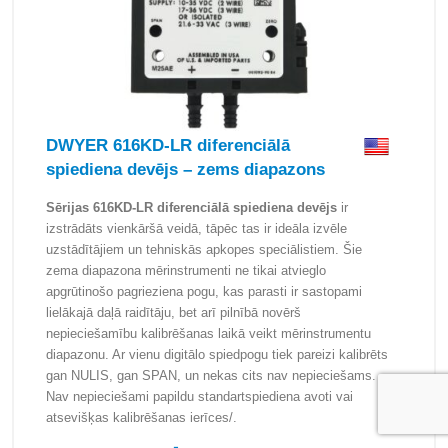
DWYER 616KD-LR diferenciālā
spiediena devējs – zems diapazons
Sērijas 616KD-LR diferenciālā spiediena devējs
ir
izstrādāts vienkāršā veidā, tāpēc tas ir ideāla izvēle
uzstādītājiem un tehniskās apkopes speciālistiem. Šie
zema diapazona mērinstrumenti ne tikai atvieglo
apgrūtinošo pagrieziena pogu, kas parasti ir sastopami
lielākajā daļā raidītāju, bet arī pilnībā novērš
nepieciešamību kalibrēšanas laikā veikt mērinstrumentu
diapazonu. Ar vienu digitālo spiedpogu tiek pareizi kalibrēts
gan NULIS, gan SPAN, un nekas cits nav nepieciešams.
Nav nepieciešami papildu standartspiediena avoti vai
atsevišķas kalibrēšanas ierīces/.