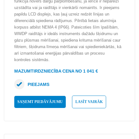
funkcija novērš dārgu pārplombēšanu, ja ierīce ir nepareizi
uzstādīta vai ja raidītājs ir vienkārši nomainīts. Ir pieejams
papildu LCD displejs, kas ļauj uzreiz redzēt līnijas un
diferenciālā spiediena rādījumus. Pilnībā lietais alumīnija
korpuss atbilst NEMA 4 (IP66). Pateicoties šīm īpašībām,
WWDP raidītājs ir ideāls instruments dažādu šķidrumu un
gāzu plūsmas mērīšanai, spiediena krituma mērīšanai caur
filtriem, šķidruma līmeņa mērīšanai vai spiedieniekārtās, kā
arī izmantošanai enerģijas pārvaldības un procesu
kontroles sistēmās.
MAZUMTIRDZNIECĪBA CENA NO 1 041 €
PIEEJAMS
SAŅEMT PIEDĀVĀJUMU
LASĪT VAIRĀK