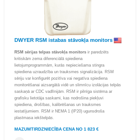
DWYER RSM istabas stāvokļa monitors
RSM sērijas telpas stāvokļa monitors
ir paredzēts
kritiskām zema diferenciālā spiediena
lietojumprogrammām, kurās nepieciešama stingra
spiediena uzraudzība un trauksmes signalizācija. RSM
sēriju var konfigurēt pozitīva vai negatīva spiediena
monitorēšanai aizsargātā vidē un slimnīcu izolācijas telpās
saskaņā ar CDC vadlīnijām. RSM ir pilnīga sistēma ar
grafisku lietotāja saskarni, kas nodrošina piekļuvi
spiediena, drošības, kalibrēšanas un trauksmes
iestatījumiem. RSM ir NEMA 1 (IP20) ugunsdroša
plastmasa iekštelpās.
MAZUMTIRDZNIECĪBA CENA NO 1 823 €