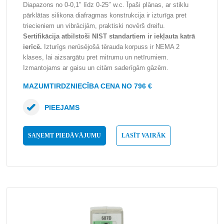
Diapazons no 0-0,1″ līdz 0-25″ w.c. Īpaši plānas, ar stiklu
pārklātas silikona diafragmas konstrukcija ir izturīga pret
triecieniem un vibrācijām, praktiski novērš dreifu.
Sertifikācija atbilstoši NIST standartiem ir iekļauta katrā
ierīcē.
Izturīgs nerūsējošā tērauda korpuss ir NEMA 2
klases, lai aizsargātu pret mitrumu un netīrumiem.
Izmantojams ar gaisu un citām saderīgām gāzēm.
MAZUMTIRDZNIECĪBA CENA NO 796 €
PIEEJAMS
SAŅEMT PIEDĀVĀJUMU
LASĪT VAIRĀK