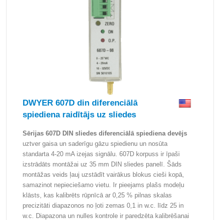
DWYER 607D din diferenciālā
spiediena raidītājs uz sliedes
Sērijas 607D DIN sliedes diferenciālā spiediena devējs
uztver gaisa un saderīgu gāzu spiedienu un nosūta
standarta 4-20 mA izejas signālu. 607D korpuss ir īpaši
izstrādāts montāžai uz 35 mm DIN sliedes panelī. Šāds
montāžas veids ļauj uzstādīt vairākus blokus cieši kopā,
samazinot nepieciešamo vietu. Ir pieejams plašs modeļu
klāsts, kas kalibrēts rūpnīcā ar 0,25 % pilnas skalas
precizitāti diapazonos no ļoti zemas 0,1 in w.c. līdz 25 in
w.c. Diapazona un nulles kontrole ir paredzēta kalibrēšanai