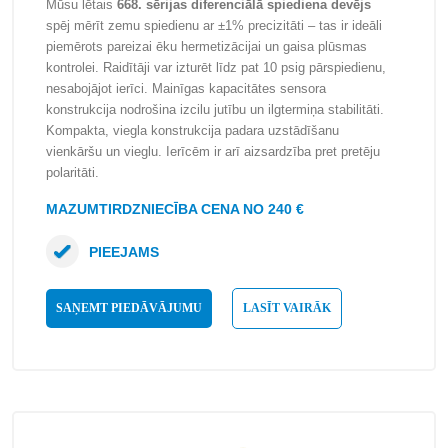
Mūsu lētais
668. sērijas diferenciālā spiediena devējs
spēj mērīt zemu spiedienu ar ±1% precizitāti – tas ir ideāli
piemērots pareizai ēku hermetizācijai un gaisa plūsmas
kontrolei. Raidītāji var izturēt līdz pat 10 psig pārspiedienu,
nesabojājot ierīci. Mainīgas kapacitātes sensora
konstrukcija nodrošina izcilu jutību un ilgtermiņa stabilitāti.
Kompakta, viegla konstrukcija padara uzstādīšanu
vienkāršu un vieglu. Ierīcēm ir arī aizsardzība pret pretēju
polaritāti.
MAZUMTIRDZNIECĪBA CENA NO 240 €
PIEEJAMS
SAŅEMT PIEDĀVĀJUMU
LASĪT VAIRĀK