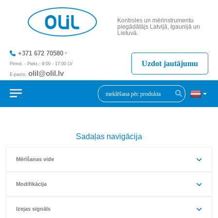
Kontroles un mērinstrumentu
piegādātājs Latvijā, Igaunijā un
Lietuvā.
+371 672 70580
Uzdot jautājumu
Pirmd. - Piekt.: 9:00 - 17:00 LV
olil@olil.lv
E-pasts:
+371 287 11411
Sadaļas navigācija
Mērīšanas vide
Modifikācija
Izejas signāls