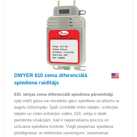
DWYER 610 zema diferenciālā
spiediena raidītājs
610. sērijas zema diferenciālā spiediena pārveidotāji
spēj mērīt gaisa vai nevadošu gāzu spiedienu un plūsmu ar
augstu izšķirtspēju. Īpaši izstrādāti tīrām telpām, izolācijas
telpām un citām kritiskām vidēm, 610. sērija ir ideāli
piemērota situācijām, kad ir nepieciešama precīza un
uzticama spiediena kontrole. Viegli pieejamas spiediena
pieslēgvietas un elektriskie savienojumi, noņemamas