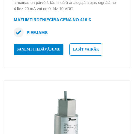
izmaiņas un pārvērš tās lineārā analogajā izejas signālā no
4 līdz 20 mA vai no 0 līdz 10 VDC.
MAZUMTIRDZNIECĪBA CENA NO 419 €
PIEEJAMS
SAŅEMT PIEDĀVĀJUMU
LASĪT VAIRĀK