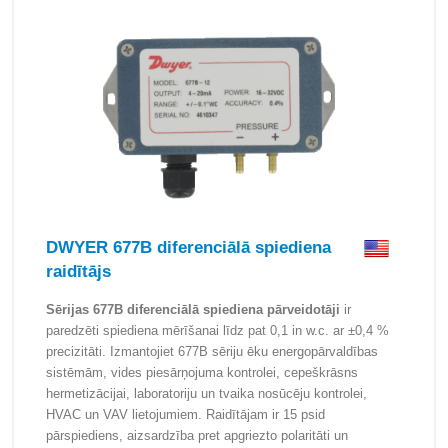
DWYER 677B diferenciālā spiediena
raidītājs
Sērijas 677B diferenciālā spiediena pārveidotāji
ir
paredzēti spiediena mērīšanai līdz pat 0,1 in w.c. ar ±0,4 %
precizitāti. Izmantojiet 677B sēriju ēku energopārvaldības
sistēmām, vides piesārņojuma kontrolei, cepeškrāsns
hermetizācijai, laboratoriju un tvaika nosūcēju kontrolei,
HVAC un VAV lietojumiem. Raidītājam ir 15 psid
pārspiediens, aizsardzība pret apgriezto polaritāti un