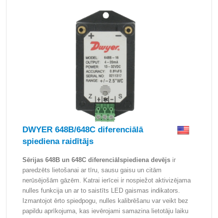
DWYER 648B/648C diferenciālā
spiediena raidītājs
Sērijas 648B un 648C diferenciālspiediena devējs
ir
paredzēts lietošanai ar tīru, sausu gaisu un citām
nerūsējošām gāzēm. Katrai ierīcei ir nospiežot aktivizējama
nulles funkcija un ar to saistīts LED gaismas indikators.
Izmantojot ērto spiedpogu, nulles kalibrēšanu var veikt bez
papildu aprīkojuma, kas ievērojami samazina lietotāju laiku