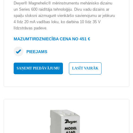
Dwyer® Magnehelic® mērinstrumentu mehānisko dizainu
un Series 600 raidītāja tehnoloģiju. Divu vadu dizains ar
spaiļu sloksni aizmugurē vienkāršo savienojumu ar jebkuru
4 līdz 20 mA vadības loku, ko darbina 10 līdz 35 V
līdzstrāvas padeve.
MAZUMTIRDZNIECĪBA CENA NO 451 €
PIEEJAMS
SAŅEMT PIEDĀVĀJUMU
LASĪT VAIRĀK