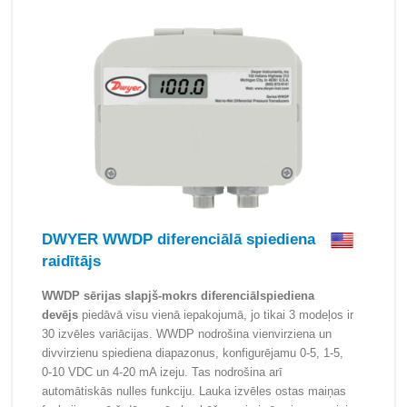
DWYER WWDP diferenciālā spiediena
raidītājs
WWDP sērijas slapjš-mokrs diferenciālspiediena
devējs
piedāvā visu vienā iepakojumā, jo tikai 3 modeļos ir
30 izvēles variācijas. WWDP nodrošina vienvirziena un
divvirzienu spiediena diapazonus, konfigurējamu 0-5, 1-5,
0-10 VDC un 4-20 mA izeju. Tas nodrošina arī
automātiskās nulles funkciju. Lauka izvēles ostas maiņas