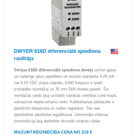
DWYER 616D diferenciālā spiediena
raidītājs
Sērijas 616D diferenciālā spiediena devējs
uztver gaisa
un saderīgu gāzu spiedienu un nosūta standarta 4-20 mA
vai 0-10 VDC izejas signālu. 616D korpuss ir īpaši
izstrādāts montāžai uz 35 mm DIN sliedes panelī. Šis
montāžas veids ļauj uzstādīt vairākas vienības cieši kopā,
samazinot nepieciešamo vietu. Kalibrēšanas pārbaudei ir
paredzēti diapazona un nulles regulatori. Tās nav
paredzētas atkārtotai regulēšanai. Universāla shēmas
konstrukcija ļauj darboties divvadu strāvas cilpās.
MAZUMTIRDZNIECĪBA CENA NO 219 €