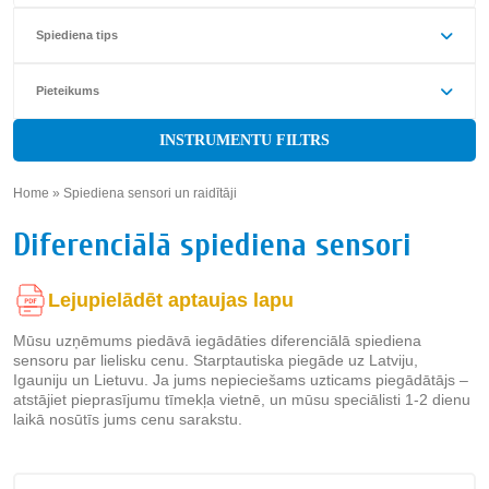
Spiediena tips
Pieteikums
INSTRUMENTU FILTRS
Home
»
Spiediena sensori un raidītāji
»
Diferenciālā spiediena sensori
Lejupielādēt aptaujas lapu
Mūsu uzņēmums piedāvā iegādāties diferenciālā spiediena
sensoru par lielisku cenu. Starptautiska piegāde uz Latviju,
Igauniju un Lietuvu. Ja jums nepieciešams uzticams piegādātājs –
atstājiet pieprasījumu tīmekļa vietnē, un mūsu speciālisti 1-2 dienu
laikā nosūtīs jums cenu sarakstu.