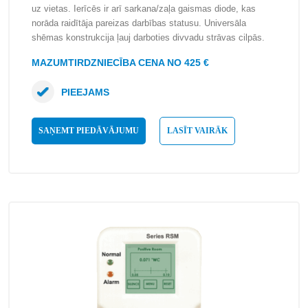
uz vietas. Ierīcēs ir arī sarkana/zaļa gaismas diode, kas
norāda raidītāja pareizas darbības statusu. Universāla
shēmas konstrukcija ļauj darboties divvadu strāvas cilpās.
MAZUMTIRDZNIECĪBA CENA NO 425 €
PIEEJAMS
SAŅEMT PIEDĀVĀJUMU
LASĪT VAIRĀK