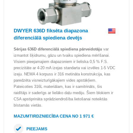
DWYER 636D fiksēta diapazona
diferenciālā spiediena devējs
Sērijas 636D diferenciālā spiediena pārveidotāju
var
izmantot šķidrumu, gāzu un tvaiku spiediena mērīšanai.
Visiem pieejamajiem diapazoniem ir lieliska 0,5 % F.S.
precizitāte ar 4-20 mA izejas standarta vai izvēles 1-5 VDC
izeju. NEMA 4 korpuss ir 316 metināta konstrukcija, kas
paredzēta visneizturīgākajiem vides apstākļiem.
Pateicoties 316L materiālam, kas ir samitrināts, šis
raidītājs ir saderīgs ar lielāko daļu mediju. Šiem blokiem ir
CSA apstiprināta sprādziendrošība lietošanai noteiktās
bīstamās vietās.
MAZUMTIRDZNIECĪBA CENA NO 1 971 €
PIEEJAMS