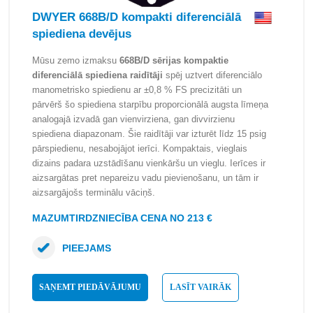
DWYER 668B/D kompakti diferenciālā
spiediena devējus
Mūsu zemo izmaksu
668B/D sērijas kompaktie
diferenciālā spiediena raidītāji
spēj uztvert diferenciālo
manometrisko spiedienu ar ±0,8 % FS precizitāti un
pārvērš šo spiediena starpību proporcionālā augsta līmeņa
analogajā izvadā gan vienvirziena, gan divvirzienu
spiediena diapazonam. Šie raidītāji var izturēt līdz 15 psig
pārspiedienu, nesabojājot ierīci. Kompaktais, vieglais
dizains padara uzstādīšanu vienkāršu un vieglu. Ierīces ir
aizsargātas pret nepareizu vadu pievienošanu, un tām ir
aizsargājošs terminālu vāciņš.
MAZUMTIRDZNIECĪBA CENA NO 213 €
PIEEJAMS
SAŅEMT PIEDĀVĀJUMU
LASĪT VAIRĀK