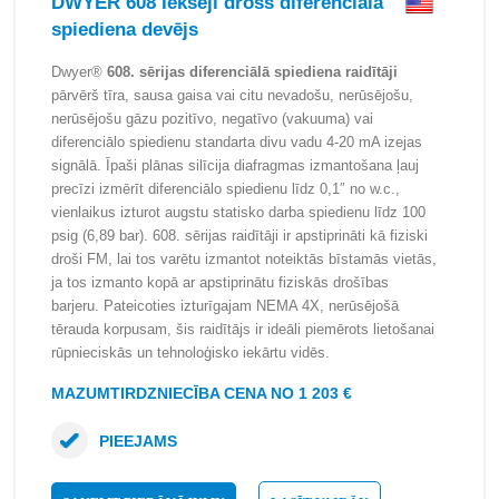
DWYER 608 Iekšēji drošs diferenciālā
spiediena devējs
Dwyer®
608. sērijas diferenciālā spiediena raidītāji
pārvērš tīra, sausa gaisa vai citu nevadošu, nerūsējošu,
nerūsējošu gāzu pozitīvo, negatīvo (vakuuma) vai
diferenciālo spiedienu standarta divu vadu 4-20 mA izejas
signālā. Īpaši plānas silīcija diafragmas izmantošana ļauj
precīzi izmērīt diferenciālo spiedienu līdz 0,1″ no w.c.,
vienlaikus izturot augstu statisko darba spiedienu līdz 100
psig (6,89 bar). 608. sērijas raidītāji ir apstiprināti kā fiziski
droši FM, lai tos varētu izmantot noteiktās bīstamās vietās,
ja tos izmanto kopā ar apstiprinātu fiziskās drošības
barjeru. Pateicoties izturīgajam NEMA 4X, nerūsējošā
tērauda korpusam, šis raidītājs ir ideāli piemērots lietošanai
rūpnieciskās un tehnoloģisko iekārtu vidēs.
MAZUMTIRDZNIECĪBA CENA NO 1 203 €
PIEEJAMS