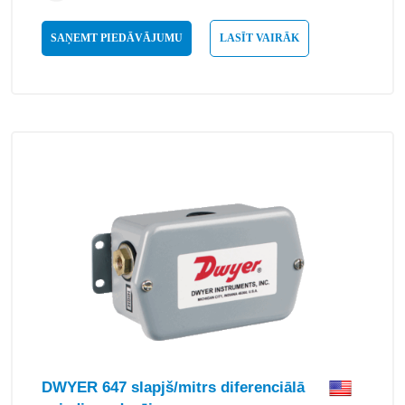
SAŅEMT PIEDĀVĀJUMU
LASĪT VAIRĀK
DWYER 647 slapjš/mitrs diferenciālā