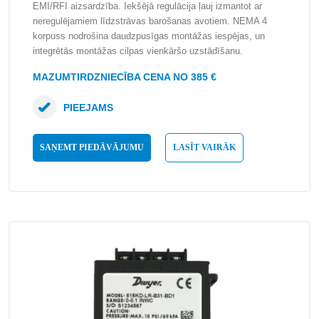
EMI/RFI aizsardzība. Iekšējā regulācija ļauj izmantot ar
neregulējamiem līdzstrāvas barošanas avotiem. NEMA 4
korpuss nodrošina daudzpusīgas montāžas iespējas, un
integrētās montāžas cilpas vienkāršo uzstādīšanu.
MAZUMTIRDZNIECĪBA CENA NO 385 €
PIEEJAMS
SAŅEMT PIEDĀVĀJUMU
LASĪT VAIRĀK