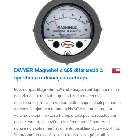
DWYER Magnehelic 605 diferenciālā
spiediena indikācijas raidītājs
605. sērijas Magnehelic® indikācijas raidītājs
nodrošina
gan vizuālu uzraudzību, gan ļoti zema diferenciālā
spiediena elektronisku vadību. 605. sērija ir ideāli piemērota
vadības lietojumprogrammām HVAC sistēmu ēkās, kur ir
vēlama vietēja indikācija kārtējās apkopes pārbaudēs vai
nepieciešama, lai novērstu sistēmas problēmas. Viegli
nolasāmo skalas mērinstrumentu papildina divu vadu 4 līdz
20 mA vadības signāls, kas izmanto laika pārbaudīto