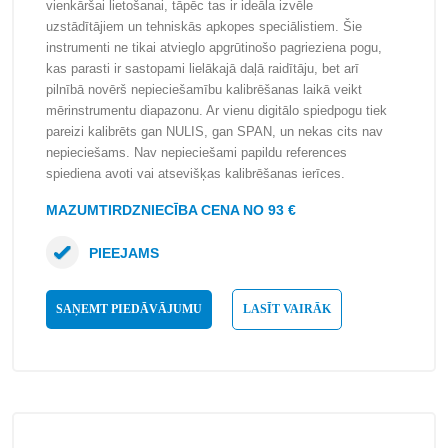
vienkāršai lietošanai, tāpēc tas ir ideāla izvēle
uzstādītājiem un tehniskās apkopes speciālistiem. Šie
instrumenti ne tikai atvieglo apgrūtinošo pagrieziena pogu,
kas parasti ir sastopami lielākajā daļā raidītāju, bet arī
pilnībā novērš nepieciešamību kalibrēšanas laikā veikt
mērinstrumentu diapazonu. Ar vienu digitālo spiedpogu tiek
pareizi kalibrēts gan NULIS, gan SPAN, un nekas cits nav
nepieciešams. Nav nepieciešami papildu references
spiediena avoti vai atsevišķas kalibrēšanas ierīces.
MAZUMTIRDZNIECĪBA CENA NO 93 €
PIEEJAMS
SAŅEMT PIEDĀVĀJUMU
LASĪT VAIRĀK