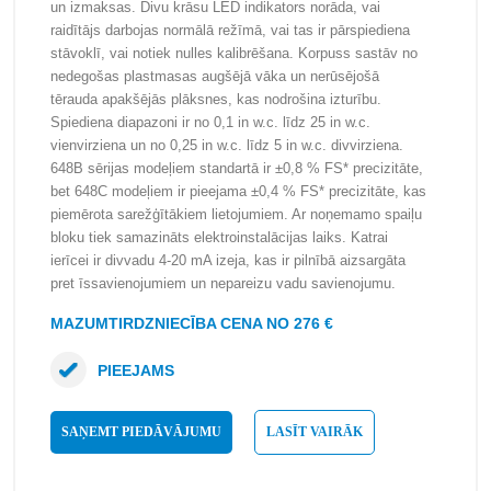
un izmaksas. Divu krāsu LED indikators norāda, vai
raidītājs darbojas normālā režīmā, vai tas ir pārspiediena
stāvoklī, vai notiek nulles kalibrēšana. Korpuss sastāv no
nedegošas plastmasas augšējā vāka un nerūsējošā
tērauda apakšējās plāksnes, kas nodrošina izturību.
Spiediena diapazoni ir no 0,1 in w.c. līdz 25 in w.c.
vienvirziena un no 0,25 in w.c. līdz 5 in w.c. divvirziena.
648B sērijas modeļiem standartā ir ±0,8 % FS* precizitāte,
bet 648C modeļiem ir pieejama ±0,4 % FS* precizitāte, kas
piemērota sarežģītākiem lietojumiem. Ar noņemamo spaiļu
bloku tiek samazināts elektroinstalācijas laiks. Katrai
ierīcei ir divvadu 4-20 mA izeja, kas ir pilnībā aizsargāta
pret īssavienojumiem un nepareizu vadu savienojumu.
MAZUMTIRDZNIECĪBA CENA NO 276 €
PIEEJAMS
SAŅEMT PIEDĀVĀJUMU
LASĪT VAIRĀK