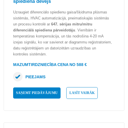
spiediena devējs
Uzraugiet diferenciālo spiedienu gaisa/šķidruma plūsmas
sistēmās, HVAC automatizācijā, pneimatiskajās sistēmās
un procesu kontrolē ar
647. sērijas mitru/mitru
diferenciālā spiediena pārveidotāju
. Vienībām ir
temperatūras kompensācija, un tās nodrošina 4-20 mA
izejas signālu, ko var savienot ar diagrammu reģistratoriem,
datu reģistrētājiem un datorizētām uzraudzības un
kontroles sistēmām.
MAZUMTIRDZNIECĪBA CENA NO 588 €
PIEEJAMS
SAŅEMT PIEDĀVĀJUMU
LASĪT VAIRĀK