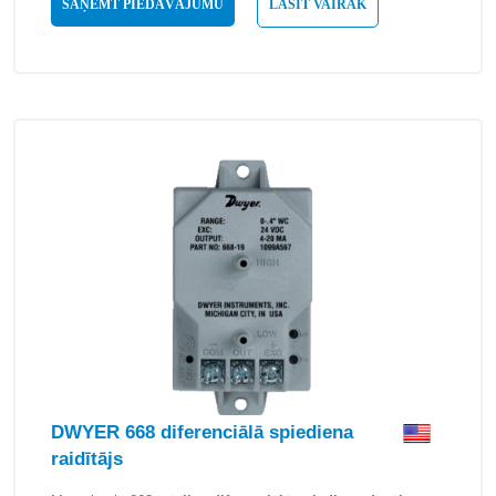
SAŅEMT PIEDĀVĀJUMU
LASĪT VAIRĀK
DWYER 668 diferenciālā spiediena
raidītājs