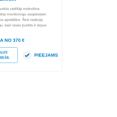
nkta raidītāji nodrošina
unkta monitoringu saspiestam
 apstākļos. Ātrā reakcija
u, kad rasas punkts ir ārpus
 NO 370 €
ASĪT
PIEEJAMS
AIRĀK