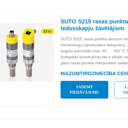
SUTO S215 rasas punkta
ledusskapju žāvētājiem
SUTO S215 rasas punkta sensors no
monitoringu rūpnieciskos lietojumos, ar
augstu precizitāti visā -20 … +50 °C
kompakto konstrukciju tas ir ideāls r
gāzu rasas punkta mērījumiem saldē
MAZUMTIRDZNIECĪBA CENA
SAŅEMT
L
PIEDĀVĀJUMU
V