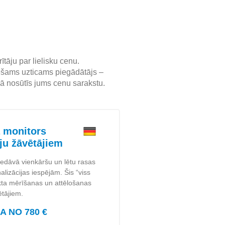
āju par lielisku cenu.
iešams uzticams piegādātājs –
ikā nosūtīs jums cenu sarakstu.
 monitors
ju žāvētājiem
edāvā vienkāršu un lētu rasas
alizācijas iespējām. Šis “viss
kta mērīšanas un attēlošanas
ētājiem.
 NO 780 €