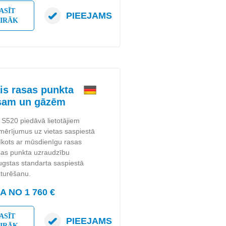
ASĪT
PIEEJAMS
AIRĀK
s rasas punkta
isam un gāzēm
 S520 piedāvā lietotājiem
kt mērījumus uz vietas saspiestā
īkots ar mūsdienīgu rasas
asas punkta uzraudzību
augstas standarta saspiestā
zturēšanu.
 NO 1 760 €
ASĪT
PIEEJAMS
AIRĀK