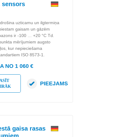
 sensors
rošina uzticamu un ilgtermiņa
aspiestam gaisam un gāzēm
apazons ir -100 … +20 °C Td.
s punkta mērījumiem augsto
kļos, kur nepieciešama
 standartiem ISO 8573-1.
 NO 1 060 €
ASĪT
PIEEJAMS
AIRĀK
stā gaisa rasas
ojumiem