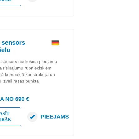
 sensors
ielu
 sensors nodrošina pieejamu
a risinājumu rūpnieciskiem
Tā kompaktā konstrukcija un
u izvēli rasas punkta
 NO 690 €
ASĪT
PIEEJAMS
AIRĀK