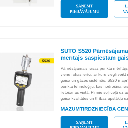
SAŅEMT
L
PIEDĀVĀJUMU
V
SUTO S520 Pārnēsājamai
mērītājs saspiestam ga
Pārnēsājamais rasas punkta mērītājs
vienu rokas ierīci, ar kuru viegli vei
gaisa un gāzes sistēmās. S520 ir apr
punkta tehnoloģiju, kas nodrošina r
lietošanas vietā. Pirmie soļi ceļā uz 
gaisa kvalitātes un tīrības apstākļu u
MAZUMTIRDZNIECĪBA CENA
SAŅEMT
L
PIEDĀVĀJUMU
V