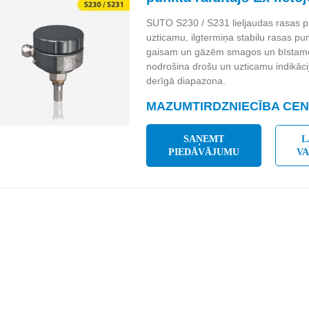
SUTO S230 / S231 lieljaudas rasas pu
uzticamu, ilgtermiņa stabilu rasas p
gaisam un gāzēm smagos un bīstamos
nodrošina drošu un uzticamu indikācij
derīgā diapazona.
MAZUMTIRDZNIECĪBA CENA
SAŅEMT
L
PIEDĀVĀJUMU
V