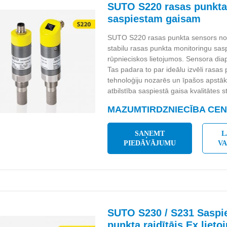
SUTO S220 rasas punkta
saspiestam gaisam
SUTO S220 rasas punkta sensors nod
stabilu rasas punkta monitoringu s
rūpnieciskos lietojumos. Sensora di
Tas padara to par ideālu izvēli rasa
tehnoloģiju nozarēs un īpašos apstā
atbilstība saspiestā gaisa kvalitātes
MAZUMTIRDZNIECĪBA CENA
SAŅEMT
L
PIEDĀVĀJUMU
V
SUTO S230 / S231 Saspie
punkta raidītājs Ex liet