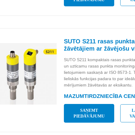
SUTO S211 rasas punkta
žāvētājiem ar žāvējošu v
SUTO S211 kompaktais rasas punkta
un uzticamu rasas punkta monitoring
lietojumiem saskaņā ar ISO 8573-1. 
lieliskās funkcijas padara to par ideāl
mērījumiem žāvētavās ar eksikantu.
MAZUMTIRDZNIECĪBA CENA
SAŅEMT
L
PIEDĀVĀJUMU
V