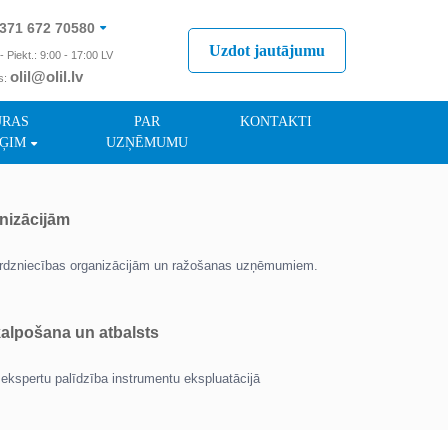
371 672 70580
Uzdot jautājumu
- Piekt.: 9:00 - 17:00 LV
olil@olil.lv
s:
371 287 11411
ŪRAS
PAR
KONTAKTI
ĢIM
UZŅĒMUMU
nizācijām
tirdzniecības organizācijām un ražošanas uzņēmumiem.
lpošana un atbalsts
ekspertu palīdzība instrumentu ekspluatācijā