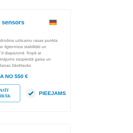
 sensors
drošina uzticamu rasas punkta
 ilgtermiņa stabilitāti un
 Td diapazonā. Kopā ar
isinājums saspiestā gaisa un
šanas žāvētavās.
 NO 550 €
ASĪT
PIEEJAMS
AIRĀK