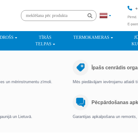
+
Pirmd. 
E-past
+
NDROŠS
TĪRĀS
TERMOKAMERAS
J
TELPAS
KU
Īpašs cenrādis orga
oles un mērinstrumentu zīmoli.
Mēs piedāvājam ievērojamu atlaidi 
Pēcpārdošanas apka
gaunijā un Lietuvā.
Garantijas apkalpošana un remonts, 