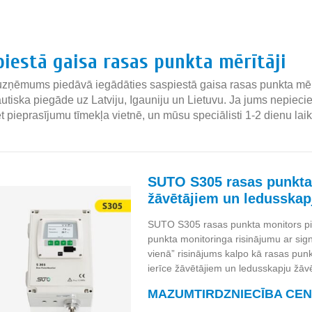
»
piestā gaisa rasas punkta mērītāji
zņēmums piedāvā iegādāties saspiestā gaisa rasas punkta mērīt
autiska piegāde uz Latviju, Igauniju un Lietuvu. Ja jums nepiec
et pieprasījumu tīmekļa vietnē, un mūsu speciālisti 1-2 dienu la
SUTO S305 rasas punkta
žāvētājiem un ledusskap
SUTO S305 rasas punkta monitors pi
punkta monitoringa risinājumu ar sign
vienā” risinājums kalpo kā rasas pun
ierīce žāvētājiem un ledusskapju žāv
MAZUMTIRDZNIECĪBA CENA