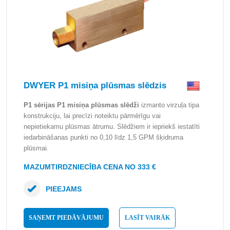
DWYER P1 misiņa plūsmas slēdzis
P1 sērijas P1 misiņa plūsmas slēdži
izmanto virzuļa tipa
konstrukciju, lai precīzi noteiktu pārmērīgu vai
nepietiekamu plūsmas ātrumu. Slēdžiem ir iepriekš iestatīti
iedarbināšanas punkti no 0,10 līdz 1,5 GPM šķidruma
plūsmai.
MAZUMTIRDZNIECĪBA CENA NO 333 €
PIEEJAMS
SAŅEMT PIEDĀVĀJUMU
LASĪT VAIRĀK