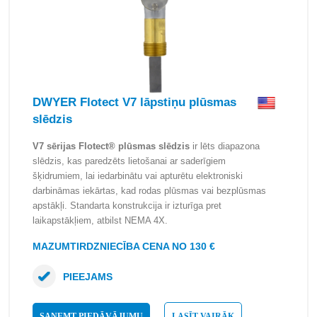
DWYER Flotect V7 lāpstiņu plūsmas
slēdzis
V7 sērijas Flotect® plūsmas slēdzis
ir lēts diapazona
slēdzis, kas paredzēts lietošanai ar saderīgiem
šķidrumiem, lai iedarbinātu vai apturētu elektroniski
darbināmas iekārtas, kad rodas plūsmas vai bezplūsmas
apstākļi. Standarta konstrukcija ir izturīga pret
laikapstākļiem, atbilst NEMA 4X.
MAZUMTIRDZNIECĪBA CENA NO 130 €
PIEEJAMS
SAŅEMT PIEDĀVĀJUMU
LASĪT VAIRĀK