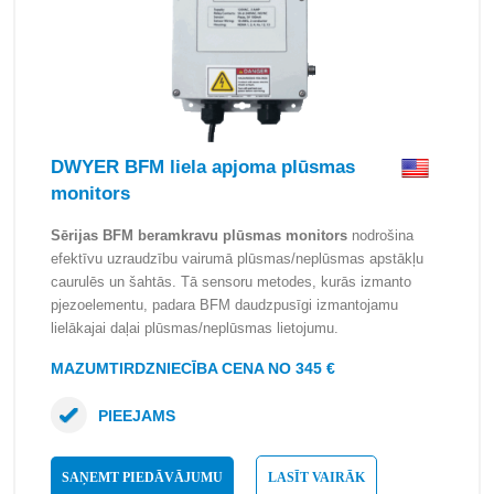
DWYER BFM liela apjoma plūsmas
monitors
Sērijas BFM beramkravu plūsmas monitors
nodrošina
efektīvu uzraudzību vairumā plūsmas/neplūsmas apstākļu
caurulēs un šahtās. Tā sensoru metodes, kurās izmanto
pjezoelementu, padara BFM daudzpusīgi izmantojamu
lielākajai daļai plūsmas/neplūsmas lietojumu.
MAZUMTIRDZNIECĪBA CENA NO 345 €
PIEEJAMS
SAŅEMT PIEDĀVĀJUMU
LASĪT VAIRĀK