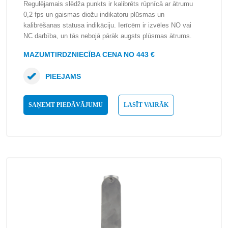
Regulējamais slēdža punkts ir kalibrēts rūpnīcā ar ātrumu
0,2 fps un gaismas diožu indikatoru plūsmas un
kalibrēšanas statusa indikāciju. Ierīcēm ir izvēles NO vai
NC darbība, un tās nebojā pārāk augsts plūsmas ātrums.
MAZUMTIRDZNIECĪBA CENA NO 443 €
PIEEJAMS
SAŅEMT PIEDĀVĀJUMU
LASĪT VAIRĀK