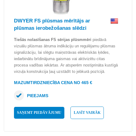
DWYER FS plūsmas mērītājs ar
plūsmas ierobežošanas slēdzi
Tiešās nolasīšanas FS sērijas plūsmmēri
piedāvā
vizuālu plūsmas ātruma indikāciju un regulējamu plūsmas
signalizāciju, lai slēgtu maiņstrāvas elektriskās ķēdes,
iedarbinātu brīdinājuma gaismas vai aktivizētu citas
procesa vadības iekārtas. Ar atsperēm nostiprināta kustīgā
virzuļa konstrukcija ļauj uzstādīt to jebkurā pozīcijā.
MAZUMTIRDZNIECĪBA CENA NO 465 €
PIEEJAMS
SAŅEMT PIEDĀVĀJUMU
LASĪT VAIRĀK