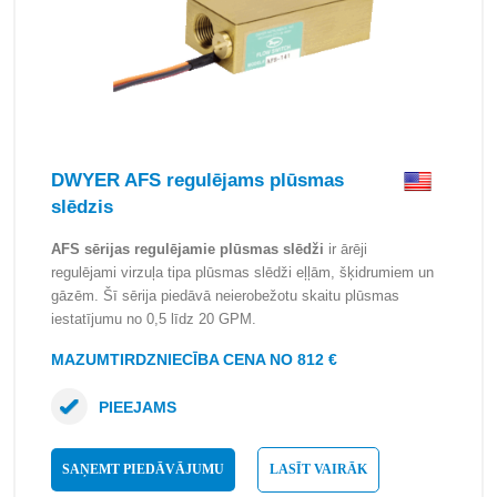
DWYER AFS regulējams plūsmas
slēdzis
AFS sērijas regulējamie plūsmas slēdži
ir ārēji
regulējami virzuļa tipa plūsmas slēdži eļļām, šķidrumiem un
gāzēm. Šī sērija piedāvā neierobežotu skaitu plūsmas
iestatījumu no 0,5 līdz 20 GPM.
MAZUMTIRDZNIECĪBA CENA NO 812 €
PIEEJAMS
SAŅEMT PIEDĀVĀJUMU
LASĪT VAIRĀK