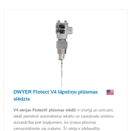
DWYER Flotect V4 lāpstiņu plūsmas
slēdzis
V4 sērijas Flotect® plūsmas slēdži
ir izturīgi un uzticami,
ideāli piemēroti automātiskai iekārtu un cauruļvadu sistēmu
aizsardzībai pret bojājumiem, ko izraisa plūsmas
samazināšanās vai zudums. Šī sērija ir pārbaudīta