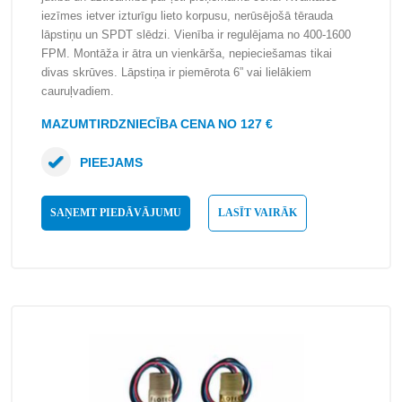
iezīmes ietver izturīgu lieto korpusu, nerūsējošā tērauda
lāpstiņu un SPDT slēdzi. Vienība ir regulējama no 400-1600
FPM. Montāža ir ātra un vienkārša, nepieciešamas tikai
divas skrūves. Lāpstiņa ir piemērota 6” vai lielākiem
cauruļvadiem.
MAZUMTIRDZNIECĪBA CENA NO 127 €
PIEEJAMS
SAŅEMT PIEDĀVĀJUMU
LASĪT VAIRĀK