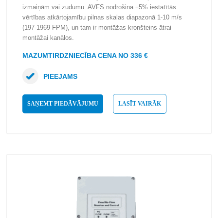
izmaiņām vai zudumu. AVFS nodrošina ±5% iestatītās
vērtības atkārtojamību pilnas skalas diapazonā 1-10 m/s
(197-1969 FPM), un tam ir montāžas kronšteins ātrai
montāžai kanālos.
MAZUMTIRDZNIECĪBA CENA NO 336 €
PIEEJAMS
SAŅEMT PIEDĀVĀJUMU
LASĪT VAIRĀK