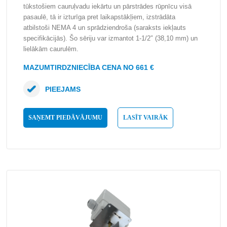
tūkstošiem cauruļvadu iekārtu un pārstrādes rūpnīcu visā
pasaulē, tā ir izturīga pret laikapstākļiem, izstrādāta
atbilstoši NEMA 4 un sprādziendroša (saraksts iekļauts
specifikācijās). Šo sēriju var izmantot 1-1/2″ (38,10 mm) un
lielākām caurulēm.
MAZUMTIRDZNIECĪBA CENA NO 661 €
PIEEJAMS
SAŅEMT PIEDĀVĀJUMU
LASĪT VAIRĀK