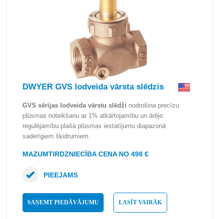
DWYER GVS lodveida vārsta slēdzis
GVS sērijas lodveida vārstu slēdži
nodrošina precīzu
plūsmas noteikšanu ar 1% atkārtojamību un ārējo
regulējamību plašā plūsmas iestatījumu diapazonā
saderīgiem šķidrumiem.
MAZUMTIRDZNIECĪBA CENA NO 498 €
PIEEJAMS
SAŅEMT PIEDĀVĀJUMU
LASĪT VAIRĀK