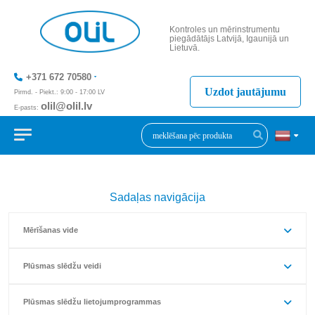
Kontroles un mērinstrumentu
piegādātājs Latvijā, Igaunijā un
Lietuvā.
+371 672 70580
Uzdot jautājumu
Pirmd. - Piekt.: 9:00 - 17:00 LV
olil@olil.lv
E-pasts:
+371 287 11411
Sadaļas navigācija
Mērīšanas vide
Plūsmas slēdžu veidi
Plūsmas slēdžu lietojumprogrammas