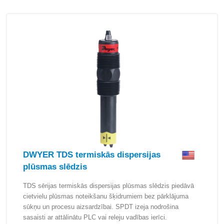
DWYER TDS termiskās dispersijas
plūsmas slēdzis
TDS sērijas termiskās dispersijas plūsmas slēdzis piedāvā
cietvielu plūsmas noteikšanu šķidrumiem bez pārklājuma
sūkņu un procesu aizsardzībai. SPDT izeja nodrošina
sasaisti ar attālinātu PLC vai releju vadības ierīci.