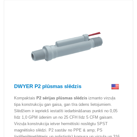
DWYER P2 plūsmas slēdzis
Kompaktais
P2 sērijas plūsmas slēdzis
izmanto virzuļa
tipa konstrukciju gan gaisa, gan tīra ūdens lietojumiem.
Slēdžiem ir iepriekš iestatīti iedarbināšanas punkti no 0,05
līdz 1,0 GPM ūdenim un no 25 CFH līdz 5 CFM gaisam.
Virzuļa konstrukcija ietver hermētiski noslēgtu SPST
magnētisko slēdzi. P2 sastāv no PPE & amp; PS
(polifenilēnetilēteris un polistirols) korpusa un virzuļa un 316