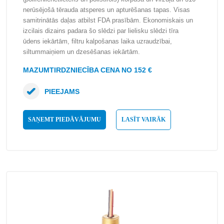
nerūsējošā tērauda atsperes un apturēšanas tapas. Visas
samitrinātās daļas atbilst FDA prasībām. Ekonomiskais un
izcilais dizains padara šo slēdzi par lielisku slēdzi tīra
ūdens iekārtām, filtru kalpošanas laika uzraudzībai,
siltummaiņiem un dzesēšanas iekārtām.
MAZUMTIRDZNIECĪBA CENA NO 152 €
PIEEJAMS
SAŅEMT PIEDĀVĀJUMU
LASĪT VAIRĀK