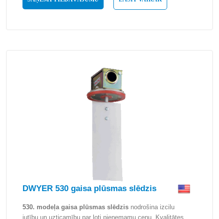
DWYER 530 gaisa plūsmas slēdzis
530. modeļa gaisa plūsmas slēdzis
nodrošina izcilu
jutību un uzticamību par ļoti pieņemamu cenu. Kvalitātes