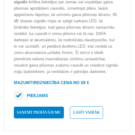
signāls
brīdina lietotājus par zemas vai vispārējas gaisa
plūsmas apstākļiem caurulēs, izmantojot plānu, laukā
apgriežamu lāpstiņu, lai uztvertu gaisa plūsmas ātrumu. 85
dB skaņas signāls mijas ar spilgti sarkanu LED, lai
brīdinātu lietotājus, kad gaisa plūsmas ātrums samazinās,
norādot, ka caurulē ir zema plūsma vai tā nav. DAFA
darbojas ar akumulatoru, lai nodrošinātu daudzpusību, kur
to var uzstādīt, un piedāvā dzeltenu LED, kas norāda uz
zemu akumulatora uzlādes līmeni. Šī ierīce ir ideāli
piemērota radona mazināšanas sistēmu uzraudzībai,
nosakot gaisa plūsmas zudumu caurulē un sniedzot signālu
māju īpašniekiem, ja ventilators ir pārstājis darboties.
MAZUMTIRDZNIECĪBA CENA NO 58 €
PIEEJAMS
SAŅEMT PIEDĀVĀJUMU
LASĪT VAIRĀK