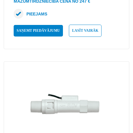
MAZUMTIRDZNIECĪBA CENA NO 247 €
PIEEJAMS
SAŅEMT PIEDĀVĀJUMU
LASĪT VAIRĀK