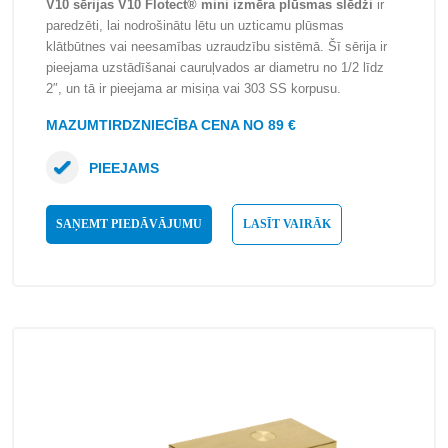
V10 sērijas V10 Flotect® mini izmēra plūsmas slēdži
ir
paredzēti, lai nodrošinātu lētu un uzticamu plūsmas
klātbūtnes vai neesamības uzraudzību sistēmā. Šī sērija ir
pieejama uzstādīšanai cauruļvados ar diametru no 1/2 līdz
2″, un tā ir pieejama ar misiņa vai 303 SS korpusu.
MAZUMTIRDZNIECĪBA CENA NO 89 €
PIEEJAMS
SAŅEMT PIEDĀVĀJUMU
LASĪT VAIRĀK