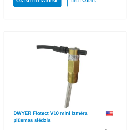
SAŅEMT PIEDĀVĀJUMU
LASĪT VAIRĀK
DWYER Flotect V10 mini izmēra
plūsmas slēdzis