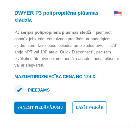
DWYER P3 polipropilēna plūsmas
slēdzis
P3 sērijas polipropilēna plūsmas slēdži
ir piemēroti
gandrīz jebkurām cauruļvadu prasībām ar saderīgiem
šķidrumiem. Izvēlieties ieplūdes un izplūdes atveri – 3/8″
ārējo NPT vai 1/4″ ārējo “Quick Disconnect°, pēc tam
izvēlieties ātri atvienojamu acetāla adapteri tiešai plūsmai
vai ar slēgvārstu.
MAZUMTIRDZNIECĪBA CENA NO 124 €
PIEEJAMS
SAŅEMT PIEDĀVĀJUMU
LASĪT VAIRĀK