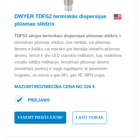
DWYER TDFS2 termiskās dispersijas
plūsmas slēdzis
TDFS2 sērijas termiskais dispersijas plūsmas slēdzis
ir
termiskais plūsmas slēdzis, kas norāda, vai plūsmas
ātrums ir lielāks vai mazāks par lietotāja iestatīto plūsmas
ātrumu. Ierīcē ir divi LED stāvokļa indikatori, kas nodrošina
vizuālu slēdža indikāciju. Iestatītais plūsmas ātrums
(iestatītais punkts) ir viegli regulējams ar pievienoto
magnētu, un ierīcei ir gan NO, gan NC NPN izejas.
MAZUMTIRDZNIECĪBA CENA NO 326 €
PIEEJAMS
SAŅEMT PIEDĀVĀJUMU
LASĪT VAIRĀK