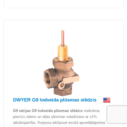
DWYER G9 lodveida plūsmas slēdzis
G9 sērijas G9 lodveida plūsmas slēdzis
nodrošina
precīzu ūdens un eļļas plūsmas noteikšanu ar ±1%
atkārtojamību. Korpusa iekšpusē esošā apvedējlāpstiņa