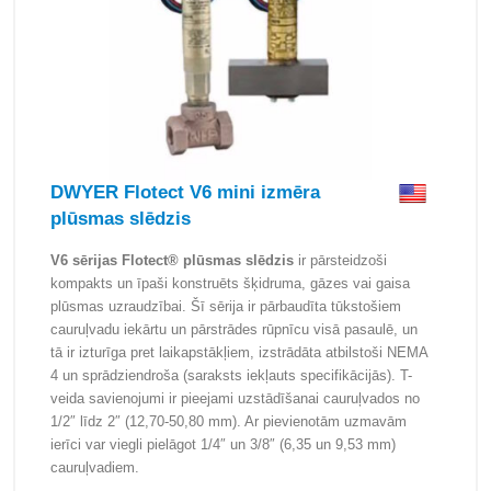
DWYER Flotect V6 mini izmēra
plūsmas slēdzis
V6 sērijas Flotect® plūsmas slēdzis
ir pārsteidzoši
kompakts un īpaši konstruēts šķidruma, gāzes vai gaisa
plūsmas uzraudzībai. Šī sērija ir pārbaudīta tūkstošiem
cauruļvadu iekārtu un pārstrādes rūpnīcu visā pasaulē, un
tā ir izturīga pret laikapstākļiem, izstrādāta atbilstoši NEMA
4 un sprādziendroša (saraksts iekļauts specifikācijās). T-
veida savienojumi ir pieejami uzstādīšanai cauruļvados no
1/2″ līdz 2″ (12,70-50,80 mm). Ar pievienotām uzmavām
ierīci var viegli pielāgot 1/4″ un 3/8″ (6,35 un 9,53 mm)
cauruļvadiem.