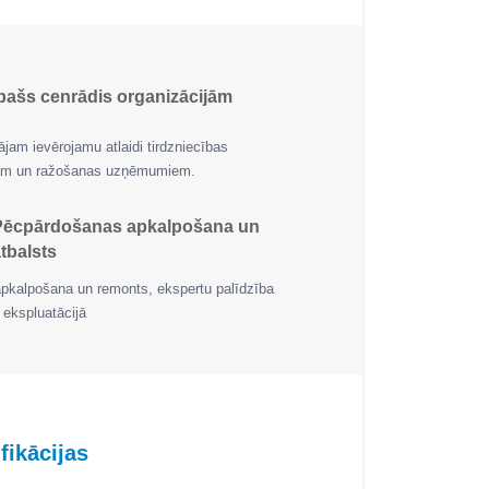
pašs cenrādis organizācijām
jam ievērojamu atlaidi tirdzniecības
jām un ražošanas uzņēmumiem.
Pēcpārdošanas apkalpošana un
tbalsts
apkalpošana un remonts, ekspertu palīdzība
 ekspluatācijā
ikācijas