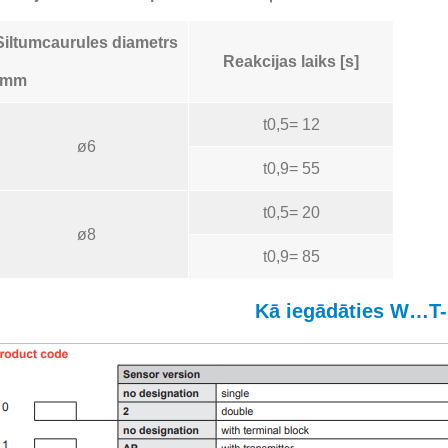
Siltumcaurules diametrs
Reakcijas laiks [s]
[mm
t0,5= 12
ø6
t0,9= 55
t0,5= 20
ø8
t0,9= 85
Kā iegādāties W…T-