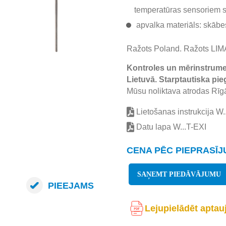
temperatūras sensoriem 
apvalka materiāls: skābes
Ražots Poland. Ražots LI
Kontroles un mērinstrumen
Lietuvā. Starptautiska pie
Mūsu noliktava atrodas Rīgā
Lietošanas instrukcija W.
Datu lapa W...T-EXI
CENA PĒC PIEPRASĪ
SAŅEMT PIEDĀVĀJUMU
PIEEJAMS
Lejupielādēt aptau