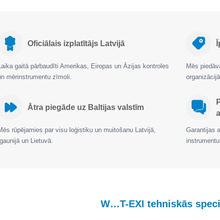
Oficiālais izplatītājs Latvijā
Ī
Laika gaitā pārbaudīti Amerikas, Eiropas un Āzijas kontroles
Mēs piedāvā
un mērinstrumentu zīmoli.
organizāci
Ātra piegāde uz Baltijas valstīm
a
Mēs rūpējamies par visu loģistiku un muitošanu Latvijā,
Garantijas 
Igaunijā un Lietuvā.
instrumentu
W…T-EXI tehniskās specif