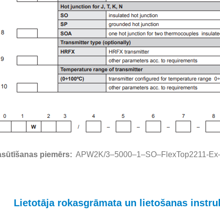
sūtīšanas piemērs:
APW2K/3–5000–1–SO–FlexTop2211-Ex– 
Lietotāja rokasgrāmata un lietošanas instr