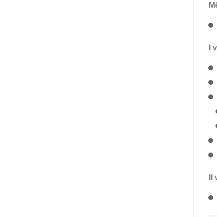
Mē
I 
II