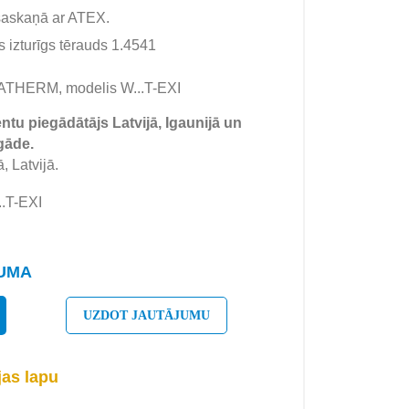
saskaņā ar ATEX.
 izturīgs tērauds 1.4541
MATHERM, modelis W...T-EXI
tu piegādātājs Latvijā, Igaunijā un
gāde.
, Latvijā.
..T-EXI
JUMA
UZDOT JAUTĀJUMU
jas lapu