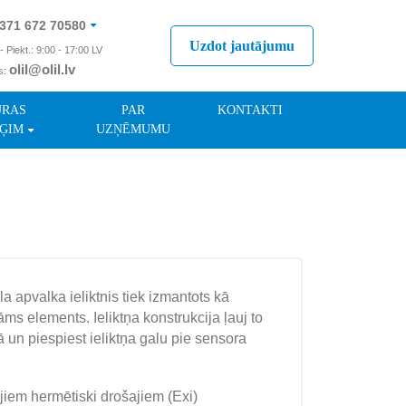
371 672 70580
Uzdot jautājumu
- Piekt.: 9:00 - 17:00 LV
olil@olil.lv
s:
371 287 11411
ŪRAS
PAR
KONTAKTI
ĢIM
UZŅĒMUMU
la apvalka ieliktnis tiek izmantots kā
s elements. Ieliktņa konstrukcija ļauj to
 un piespiest ieliktņa galu pie sensora
iem hermētiski drošajiem (Exi)