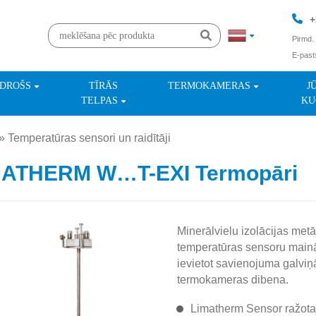
+
Pirmd. 
E-past
+
NDROŠS
TĪRĀS
TERMOKAMERAS
J
TELPAS
KU
»
Temperatūras sensori un raidītāji
»
MATHERM W…T-EXI Termopāri
Minerālvielu izolācijas metā
temperatūras sensoru mainām
ievietot savienojuma galviņā
termokameras dibena.
Limatherm Sensor ražotaj