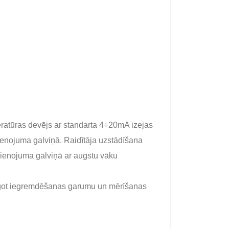
eratūras devējs ar standarta 4÷20mA izejas
ienojuma galviņā. Raidītāja uzstādīšana
savienojuma galviņā ar augstu vāku
lāgot iegremdēšanas garumu un mērīšanas