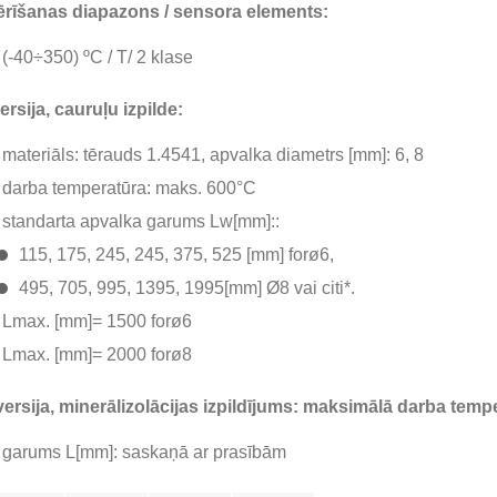
rīšanas diapazons / sensora elements:
(-40÷350) ºC / T/ 2 klase
versija, cauruļu izpilde:
materiāls: tērauds 1.4541, apvalka diametrs [mm]: 6, 8
darba temperatūra: maks. 600°C
standarta apvalka garums Lw[mm]::
115, 175, 245, 245, 375, 525 [mm] forø6,
495, 705, 995, 1395, 1995[mm] Ø8 vai citi*.
Lmax. [mm]= 1500 forø6
Lmax. [mm]= 2000 forø8
 versija, minerālizolācijas izpildījums: maksimālā darba temp
garums L[mm]: saskaņā ar prasībām