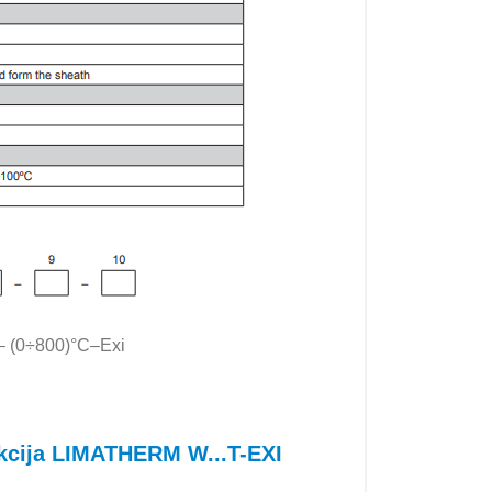
(0÷800)°C–Exi
ukcija LIMATHERM W...T-EXI