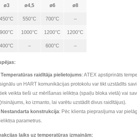
ø3
ø4,5
ø6
ø8
450°C
550°C
700°C
–
900°C
1000°C
1200°C
1200°C
400°C
–
600°C
–
spējas:
Temperatūras raidītāja pielietojums
: ATEX apstiprināts temp
signālu un HART komunikācijas protokolu var tikt uzstādīts sav
tiek veikta tieši uz mērīšanas ieliktņa (spaiļu bloka vietā) vai 
(risinājums, ko izmanto, lai varētu uzstādīt divus raidītājus).
Nestandarta konstrukcija
: Pēc klienta pieprasījuma var pie
ieliktņa parametrus.
akcijas laiks uz temperatūras izmaiņām: