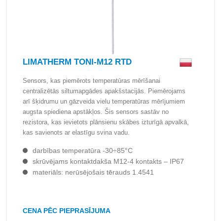
LIMATHERM TONI-M12 RTD
Sensors, kas piemērots temperatūras mērīšanai
centralizētās siltumapgādes apakšstacijās. Piemērojams
arī šķidrumu un gāzveida vielu temperatūras mērījumiem
augsta spiediena apstākļos. Šis sensors sastāv no
rezistora, kas ievietots plānsienu skābes izturīgā apvalkā,
kas savienots ar elastīgu svina vadu.
darbības temperatūra -30÷85°C
skrūvējams kontaktdakša M12-4 kontakts – IP67
materiāls: nerūsējošais tērauds 1.4541
CENA PĒC PIEPRASĪJUMA