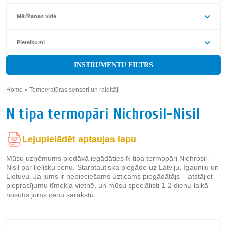
Mērīšanas vide
Pieteikumi
INSTRUMENTU FILTRS
Home
»
Temperatūras sensori un raidītāji
»
N tipa termopāri Nichrosil-Nisil
Lejupielādēt aptaujas lapu
Mūsu uzņēmums piedāvā iegādāties N tipa termopāri Nichrosil-
Nisil par lielisku cenu. Starptautiska piegāde uz Latviju, Igauniju un
Lietuvu. Ja jums ir nepieciešams uzticams piegādātājs – atstājiet
pieprasījumu tīmekļa vietnē, un mūsu speciālisti 1-2 dienu laikā
nosūtīs jums cenu sarakstu.