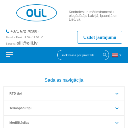
Kontroles un mērinstrumentu
piegādātājs Latvijā, Igaunijā un
Lietuvā.
+371 672 70580
Uzdot jautājumu
Pirmd. - Piekt.: 9:00 - 17:00 LV
olil@olil.lv
E-pasts:
+371 287 11411
Sadaļas navigācija
RTD tipi
Termopāru tipi
Modifikācijas