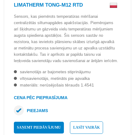
LIMATHERM TONG-M12 RTD
Sensors, kas piemērots temperatūras mērīšanai
centralizētās siltumapgādes apakšstacijās. Piemērojams
arī šķidrumu un gāzveida vielu temperatūras mērījumiem
augsta spiediena apstākļos. Šis sensors sastāv no
rezistora, kas ievietots plānsienu skābes izturīgā apvalkā
ar metinātu procesa savienojumu un uz apvalka uzstādītu
kontaktdakšu. Tas ir aprīkots ar papildu taisnu vai
leņķveida savienotāju vadu savienošanai ar ārējām ierīcēm.
savienotājs ar bajonetes stiprinājumu
vītņsavienotājs, metināts pie apvalka
materiāls: nerūsējošais tērauds 1.4541
CENA PĒC PIEPRASĪJUMA
PIEEJAMS
SAŅEMT PIEDĀVĀJUMU
LASĪT VAIRĀK