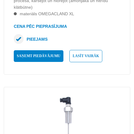
procesā, karsējot un hlorējot (amonjaka un nitrīdu
klātbūtne)
materiāls OMEGACLAND XL
CENA PĒC PIEPRASĪJUMA
PIEEJAMS
SAŅEMT PIEDĀVĀJUMU
LASĪT VAIRĀK