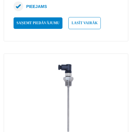
PIEEJAMS
SAŅEMT PIEDĀVĀJUMU
LASĪT VAIRĀK