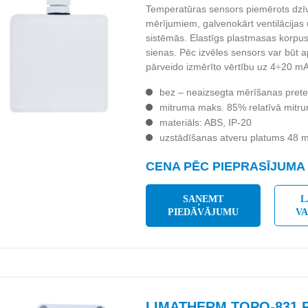
Temperatūras sensors piemērots dzīv
mērījumiem, galvenokārt ventilācijas
sistēmās. Elastīgs plastmasas korpus
sienas. Pēc izvēles sensors var būt ap
pārveido izmērīto vērtību uz 4÷20 mA
bez – neaizsegta mērīšanas prete
mitruma maks. 85% relatīvā mitr
materiāls: ABS, IP-20
uzstādīšanas atveru platums 48
CENA PĒC PIEPRASĪJUMA
SAŅEMT
L
PIEDĀVĀJUMU
V
LIMATHERM TOPO-831 