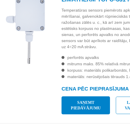
Temperatūras sensors piemērots apk
mērīšanai, galvenokārt rūpnieciskās 
ražošanas zālēs u. c., kā arī zem jum
estētisks korpuss no plastmasas, ka
sienas, un perforēts apvalks no anodē
sensors var būt aprīkots ar raidītāju,
uz 4÷20 mA strāvu.
perforēts apvalks
mitrums maks. 85% relatīvā mitr
korpuss: materiāls polikarbonāts,
materiāls: nerūsējošais tērauds 1
CENA PĒC PIEPRASĪJUMA
SAŅEMT
L
PIEDĀVĀJUMU
V