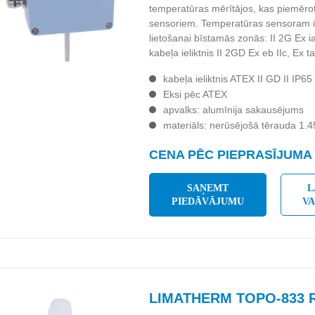
temperatūras mērītājos, kas piemēro
sensoriem. Temperatūras sensoram i
lietošanai bīstamās zonās: II 2G Ex ia
kabeļa ieliktnis II 2GD Ex eb IIc, Ex 
kabeļa ieliktnis ATEX II GD II IP65
Eksi pēc ATEX
apvalks: alumīnija sakausējums
materiāls: nerūsējošā tērauda 1.
CENA PĒC PIEPRASĪJUMA
SAŅEMT
L
PIEDĀVĀJUMU
V
LIMATHERM TOPO-833 