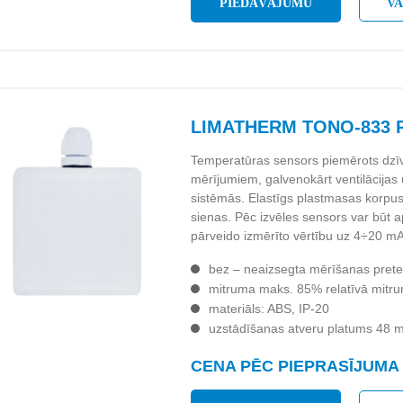
PIEDĀVĀJUMU
V
LIMATHERM TONO-833 
Temperatūras sensors piemērots dzīv
mērījumiem, galvenokārt ventilācijas
sistēmās. Elastīgs plastmasas korpus
sienas. Pēc izvēles sensors var būt ap
pārveido izmērīto vērtību uz 4÷20 mA
bez – neaizsegta mērīšanas prete
mitruma maks. 85% relatīvā mitr
materiāls: ABS, IP-20
uzstādīšanas atveru platums 48
CENA PĒC PIEPRASĪJUMA