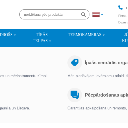
+
Pirmd. 
E-past
+
NDROŠS
TĪRĀS
TERMOKAMERAS
J
TELPAS
KU
Īpašs cenrādis orga
oles un mērinstrumentu zīmoli.
Mēs piedāvājam ievērojamu atlaidi 
Pēcpārdošanas apka
gaunijā un Lietuvā.
Garantijas apkalpošana un remonts, 