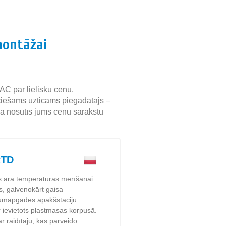
montāžai
C par lielisku cenu.
eciešams uzticams piegādātājs –
ikā nosūtīs jums cenu sarakstu
RTD
s āra temperatūras mērīšanai
s, galvenokārt gaisa
ltumapgādes apakšstaciju
r ievietots plastmasas korpusā.
r raidītāju, kas pārveido