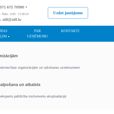
371 672 70580
Uzdot jautājumu
- Piekt.: 9:00 - 17:00 LV
olil@olil.lv
s:
371 287 11411
ŪRAS
PAR
KONTAKTI
ĢIM
UZŅĒMUMU
nizācijām
tirdzniecības organizācijām un ražošanas uzņēmumiem.
lpošana un atbalsts
ekspertu palīdzība instrumentu ekspluatācijā