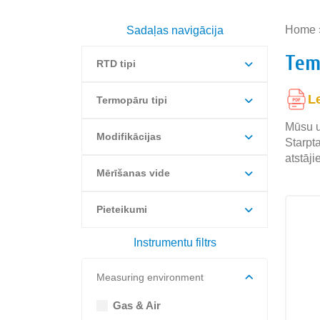
Home
Sadaļas navigācija
Tem
RTD tipi
L
Termopāru tipi
Mūsu u
Modifikācijas
Starpt
atstāji
Mērīšanas vide
Pieteikumi
Instrumentu filtrs
Measuring environment
Gas & Air