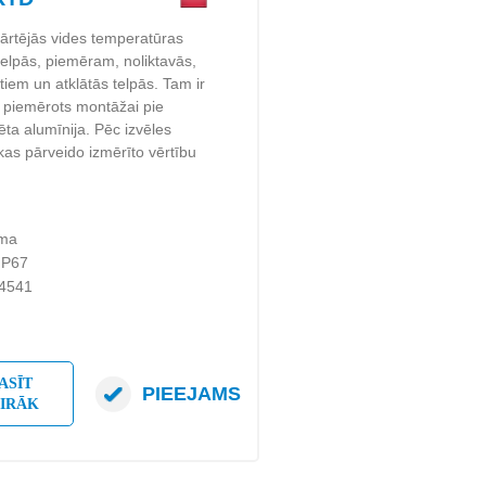
ārtējās vides temperatūras
telpās, piemēram, noliktavās,
tiem un atklātās telpās. Tam ir
s piemērots montāžai pie
ta alumīnija. Pēc izvēles
 kas pārveido izmērīto vērtību
uma
 IP67
.4541
ASĪT
PIEEJAMS
AIRĀK