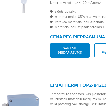
izmērīto vērtību uz 4÷20 mA strāvu.
slēgts apvalks
mitruma maks. 85% relatīvā mitr
korpusa materiāls: polikarbonāts,
materiāls: nerūsējošais tērauds 1
CENA PĒC PIEPRASĪJUMA
SAŅEMT
L
PIEDĀVĀJUMU
V
LIMATHERM TOPZ-842EX
Temperatūras sensors, kas piemērot
vai birstošu materiālu mērījumiem. 
veikt pastāvīgi vai īslaicīgi. Rezultātu