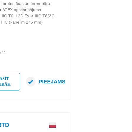
ti pretestības un termopāru
r ATEX apstiprinājums
 IIC T6 II 2D Ex ia IIIC T85°C
ta IIIC (kabelim 2÷5 mm)
4541
ASĪT
PIEEJAMS
AIRĀK
RTD