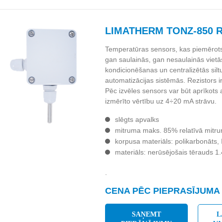
LIMATHERM TONZ-850 
Temperatūras sensors, kas piemērot
gan saulainās, gan nesaulainās vietā
kondicionēšanas un centralizētās si
automatizācijas sistēmās. Rezistors i
Pēc izvēles sensors var būt aprīkots a
izmērīto vērtību uz 4÷20 mA strāvu.
slēgts apvalks
mitruma maks. 85% relatīvā mitr
korpusa materiāls: polikarbonāts,
materiāls: nerūsējošais tērauds 1
.
CENA PĒC PIEPRASĪJUMA
SAŅEMT
L