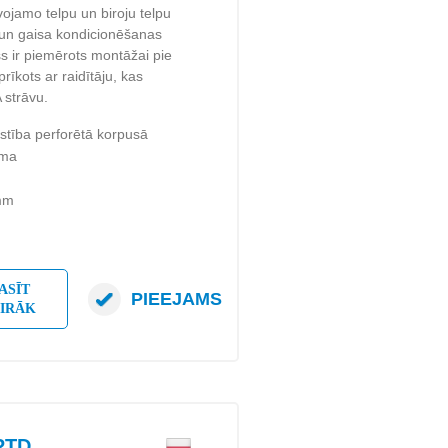
ojamo telpu un biroju telpu
 un gaisa kondicionēšanas
s ir piemērots montāžai pie
rīkots ar raidītāju, kas
 strāvu.
stība perforētā korpusā
uma
 mm
ASĪT
PIEEJAMS
AIRĀK
RTD