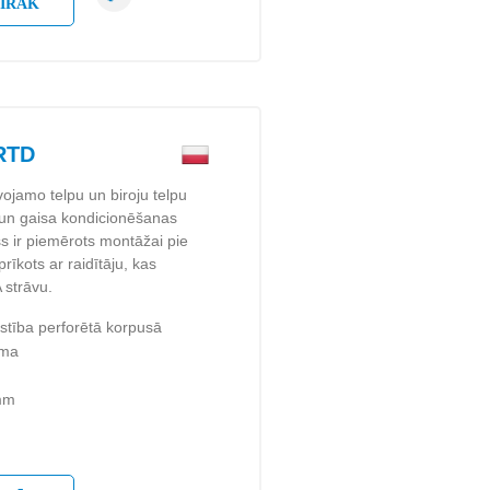
AIRĀK
RTD
ojamo telpu un biroju telpu
 un gaisa kondicionēšanas
s ir piemērots montāžai pie
rīkots ar raidītāju, kas
 strāvu.
stība perforētā korpusā
uma
 mm