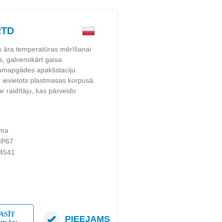
RTD
s āra temperatūras mērīšanai
s, galvenokārt gaisa
ltumapgādes apakšstaciju
r ievietots plastmasas korpusā.
r raidītāju, kas pārveido
uma
 IP67
.4541
ASĪT
PIEEJAMS