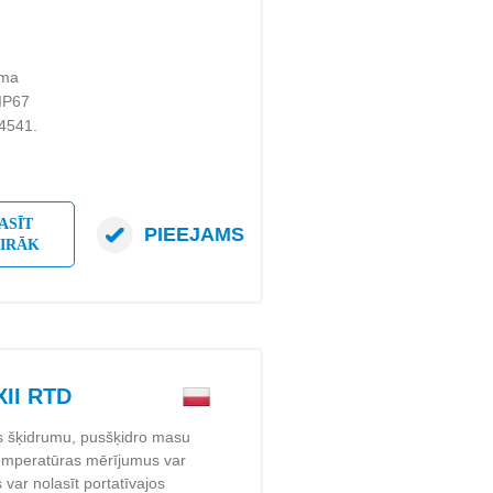
uma
 IP67
.4541.
ASĪT
PIEEJAMS
AIRĀK
II RTD
s šķidrumu, pusšķidro masu
Temperatūras mērījumus var
s var nolasīt portatīvajos