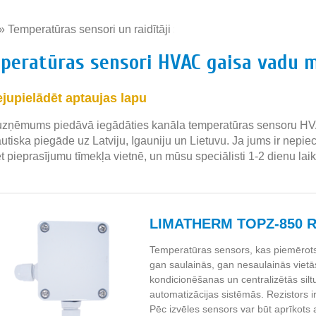
»
Temperatūras sensori un raidītāji
»
peratūras sensori HVAC gaisa vadu 
ejupielādēt aptaujas lapu
zņēmums piedāvā iegādāties kanāla temperatūras sensoru HVA
autiska piegāde uz Latviju, Igauniju un Lietuvu. Ja jums ir nepi
et pieprasījumu tīmekļa vietnē, un mūsu speciālisti 1-2 dienu la
LIMATHERM TOPZ-850 
Temperatūras sensors, kas piemērot
gan saulainās, gan nesaulainās vietā
kondicionēšanas un centralizētās si
automatizācijas sistēmās. Rezistors i
Pēc izvēles sensors var būt aprīkots a