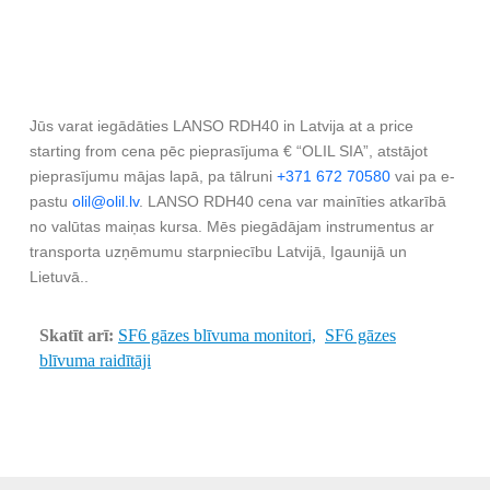
Jūs varat iegādāties LANSO RDH40 in Latvija at a price
starting from cena pēc pieprasījuma € “OLIL SIA”, atstājot
pieprasījumu mājas lapā, pa tālruni
+371 672 70580
vai pa e-
pastu
olil@olil.lv
. LANSO RDH40 cena var mainīties atkarībā
no valūtas maiņas kursa. Mēs piegādājam instrumentus ar
transporta uzņēmumu starpniecību Latvijā, Igaunijā un
Lietuvā..
Skatīt arī:
SF6 gāzes blīvuma monitori,
SF6 gāzes
blīvuma raidītāji