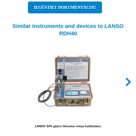
IEGŪSTIET DOKUMENTĀCIJU
Similar instruments and devices to LANSO
RDH40
LANSO SF6 gāzes blīvuma releju kalibrators
LA