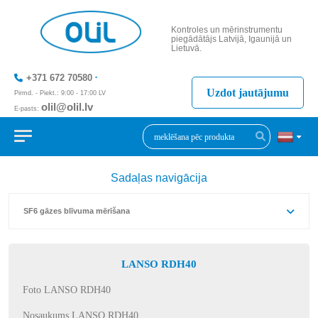
Kontroles un mērinstrumentu
piegādātājs Latvijā, Igaunijā un
Lietuvā.
+371 672 70580
Uzdot jautājumu
Pirmd. - Piekt.: 9:00 - 17:00 LV
olil@olil.lv
E-pasts:
+371 287 11411
Sadaļas navigācija
SF6 gāzes blīvuma mērīšana
LANSO RDH40
Foto LANSO RDH40
Nosaukums LANSO RDH40