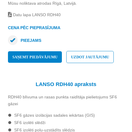
Mūsu noliktava atrodas Rīgā, Latvijā.
Datu lapa LANSO RDH40
CENA PĒC PIEPRASĪJUMA
PIEEJAMS
SAŅEMT PIEDĀVĀJUMU
UZDOT JAUTĀJUMU
LANSO RDH40 apraksts
RDH40 blīvuma un rasas punkta raidītāja pielietojums SF6
gāzei
SF6 gāzes izolācijas sadales iekārtas (GIS)
SF6 izolēti slēdži
SF6 izolēti polu-uzstādīts slēdzis