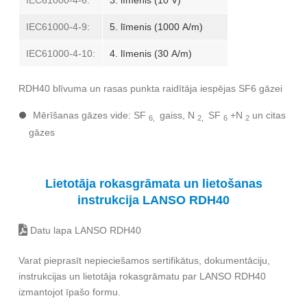
IEC61000-4-6:
3. līmenis (10 V)
IEC61000-4-9:
5. līmenis (1000 A/m)
IEC61000-4-10:
4. līmenis (30 A/m)
RDH40 blīvuma un rasas punkta raidītāja iespējas SF6 gāzei
Mērīšanas gāzes vide: SF
gaiss, N
SF
+N
un citas
6,
2,
6
2
gāzes
Lietotāja rokasgrāmata un lietošanas
instrukcija LANSO RDH40
Datu lapa LANSO RDH40
Varat pieprasīt nepieciešamos sertifikātus, dokumentāciju,
instrukcijas un lietotāja rokasgrāmatu par LANSO RDH40
izmantojot īpašo formu.