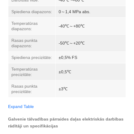
Darbības vide:
-40℃ ~+80℃
Spiediena diapazons:
0～1,4 MPa abs.
Temperatūras
-40℃～+80℃
diapazons:
Rasas punkta
-50℃～+20℃
diapazons:
Spiediena precizitāte:
±0,5% FS
Temperatūras
±0,5℃
precizitāte:
Rasas punkta
±3℃
precizitāte:
Expand Table
Galvenie tālvadības pārraides daļas elektriskās darbības
rādītāji un specifikācijas