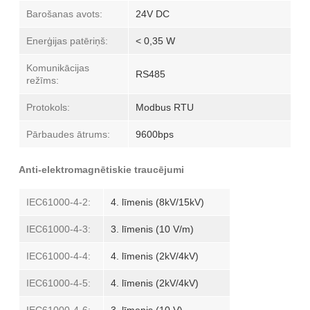
Barošanas avots:
24V DC
Enerģijas patēriņš:
< 0,35 W
Komunikācijas
RS485
režīms:
Protokols:
Modbus RTU
Pārbaudes ātrums:
9600bps
Anti-elektromagnētiskie traucējumi
IEC61000-4-2:
4. līmenis (8kV/15kV)
IEC61000-4-3:
3. līmenis (10 V/m)
IEC61000-4-4:
4. līmenis (2kV/4kV)
IEC61000-4-5:
4. līmenis (2kV/4kV)