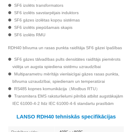
SF6 izolēts transformators
SF6 izolēts savstarpējais induktors
SF6 gāzes izolētas kopņu sistēmas
SF6 izolēts piepūšamais skapis
SF6 izolēts RMU
RDH40 blīvuma un rasas punkta raidītāja SF6 gāzei īpašības
SF6 gāzes tālvadības pults
densitātes raidītājs
piemērots
vidēja un augsta spiediena sistēmu uzraudzībai
Multiparametru mērītājs vienlaicīgai gāzes rasas punkta,
blīvuma uzraudzībai, spiedienam un temperatūrai
RS485 kopnes komunikācija（Modbus RTU）
Transmitera EMS raksturlielumi pilnībā atbilst augstākajām
IEC 61000-4-2 līdz IEC 61000-4-6 standartu prasībām
LANSO RDH40 tehniskās specifikācijas