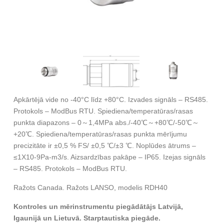
Apkārtējā vide no -40°C līdz +80°C. Izvades signāls – RS485.
Protokols – ModBus RTU. Spiediena/temperatūras/rasas
punkta diapazons – 0～1,4MPa abs./-40℃～+80℃/-50℃～
+20℃. Spiediena/temperatūras/rasas punkta mērījumu
precizitāte ir ±0,5 % FS/ ±0,5 ℃/±3 ℃. Noplūdes ātrums –
≤1X10-9Pa-m3/s. Aizsardzības pakāpe – IP65. Izejas signāls
– RS485. Protokols – ModBus RTU.
Ražots Canada. Ražots LANSO, modelis RDH40
Kontroles un mērinstrumentu piegādātājs Latvijā,
Igaunijā un Lietuvā. Starptautiska piegāde.