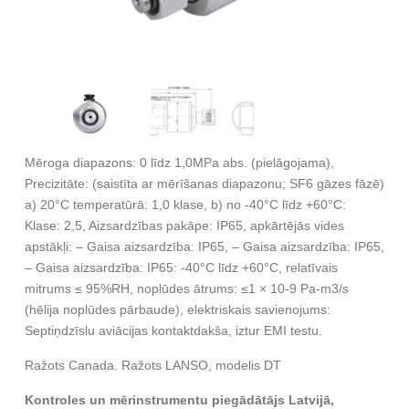
Mēroga diapazons: 0 līdz 1,0MPa abs. (pielāgojama),
Precizitāte: (saistīta ar mērīšanas diapazonu; SF6 gāzes fāzē)
a) 20°C temperatūrā: 1,0 klase, b) no -40°C līdz +60°C:
Klase: 2,5, Aizsardzības pakāpe: IP65, apkārtējās vides
apstākļi: – Gaisa aizsardzība: IP65, – Gaisa aizsardzība: IP65,
– Gaisa aizsardzība: IP65: -40°C līdz +60°C, relatīvais
mitrums ≤ 95%RH, noplūdes ātrums: ≤1 × 10-9 Pa-m3/s
(hēlija noplūdes pārbaude), elektriskais savienojums:
Septiņdzīslu aviācijas kontaktdakša, iztur EMI testu.
Ražots Canada. Ražots LANSO, modelis DT
Kontroles un mērinstrumentu piegādātājs Latvijā,