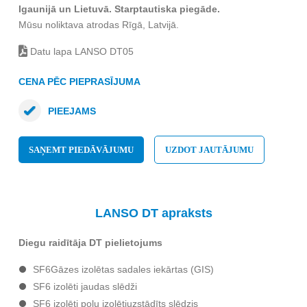
Igaunijā un Lietuvā. Starptautiska piegāde.
Mūsu noliktava atrodas Rīgā, Latvijā.
Datu lapa LANSO DT05
CENA PĒC PIEPRASĪJUMA
PIEEJAMS
SAŅEMT PIEDĀVĀJUMU
UZDOT JAUTĀJUMU
LANSO
DT apraksts
Diegu raidītāja DT pielietojums
SF6Gāzes izolētas sadales iekārtas (GIS)
SF6 izolēti jaudas slēdži
SF6 izolēti polu izolētiuzstādīts slēdzis