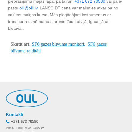
pieprasījumu mājas lapā, pa tālruni
+371 672 70580
vai pa e-
pastu
olil@olil.lv
. LANSO DT cena var mainīties atkarībā no
valūtas maiņas kursa. Mēs piegādājam instrumentus ar
transporta uzņēmumu starpniecību Latvijā, Igaunijā un
Lietuvā..
Skatīt arī:
SF6 gāzes blīvuma monitori,
SF6 gāzes
blīvuma raidītāji
Kontakti
+371 672 70580
Pirmd. - Piekt.: 9:00 - 17:00 LV