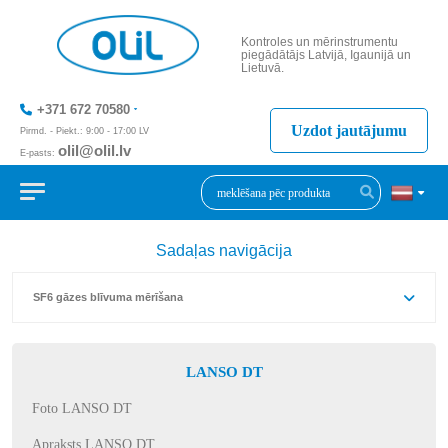
Kontroles un mērinstrumentu
piegādātājs Latvijā, Igaunijā un
Lietuvā.
+371 672 70580
Uzdot jautājumu
Pirmd. - Piekt.: 9:00 - 17:00 LV
olil@olil.lv
E-pasts:
+371 287 11411
Sadaļas navigācija
SF6 gāzes blīvuma mērīšana
LANSO DT
Foto LANSO DT
Apraksts LANSO DT