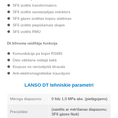
SF6 izolēts transformators
SF6 izolēts savstarpējais induktors
SF6 gāzes izolētas kopņu sistēmas
SF6 izolēts piepūšamais skapis
SF6 izolēts RMU
Dt blīvuma raidītāja funkcija
Komunikācija pa kopni RS485
Datu vākšana reālajā laikā
Korpuss no nerūsējošā tērauda
Anti-elektromagnētiskie traucējumi
LANSO DT tehniskie parametri
Mēroga diapazons:
0 līdz 1,0 MPa abs. (pielāgojams)
(saistīts ar mērīšanas diapazonu;
Precizitāte:
SF6 gāzes fāzē)