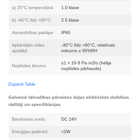
a) 20°C temperatūrā:
1.0 klase
b) -40°C līdz +60°C:
2.5 klase
Aizsardzības pakāpe:
IP65
Apkārtējās vides
-40°C līdz +60°C, relatīvais
apstākļi:
mitrums ≤ 95%RH
≤1 × 10-9 Pa·m3/s (hēlija
Noplūdes ātrums:
noplūdes pārbaude)
Expand Table
Galvenie tālvadības pārraides daļas elektriskās darbības
rādītāji un specifikācijas
Barošanas avots:
DC 24V
Enerģijas patēriņš:
<2W