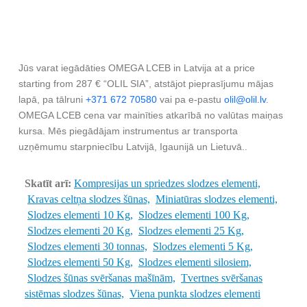
Jūs varat iegādāties OMEGA LCEB in Latvija at a price
starting from 287 € “OLIL SIA”, atstājot pieprasījumu mājas
lapā, pa tālruni
+371 672 70580
vai pa e-pastu
olil@olil.lv
.
OMEGA LCEB cena var mainīties atkarībā no valūtas maiņas
kursa. Mēs piegādājam instrumentus ar transporta
uzņēmumu starpniecību Latvijā, Igaunijā un Lietuvā..
Skatīt arī:
Kompresijas un spriedzes slodzes elementi,
Kravas celtņa slodzes šūnas,
Miniatūras slodzes elementi,
Slodzes elementi 10 Kg,
Slodzes elementi 100 Kg,
Slodzes elementi 20 Kg,
Slodzes elementi 25 Kg,
Slodzes elementi 30 tonnas,
Slodzes elementi 5 Kg,
Slodzes elementi 50 Kg,
Slodzes elementi silosiem,
Slodzes šūnas svēršanas mašīnām,
Tvertnes svēršanas
sistēmas slodzes šūnas,
Viena punkta slodzes elementi