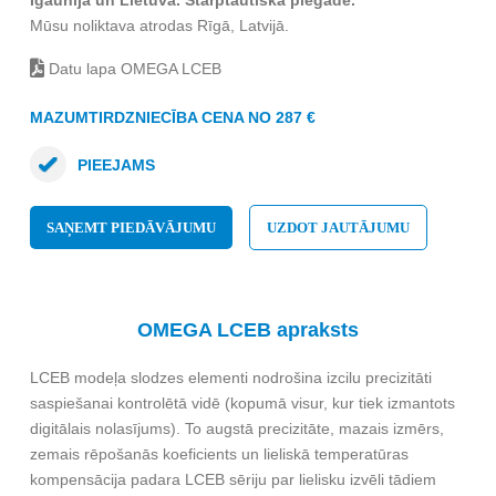
Igaunijā un Lietuvā. Starptautiska piegāde.
Mūsu noliktava atrodas Rīgā, Latvijā.
Datu lapa OMEGA LCEB
MAZUMTIRDZNIECĪBA CENA NO 287 €
PIEEJAMS
SAŅEMT PIEDĀVĀJUMU
UZDOT JAUTĀJUMU
OMEGA LCEB apraksts
LCEB modeļa slodzes elementi nodrošina izcilu precizitāti
saspiešanai kontrolētā vidē (kopumā visur, kur tiek izmantots
digitālais nolasījums). To augstā precizitāte, mazais izmērs,
zemais rēpošanās koeficients un lieliskā temperatūras
kompensācija padara LCEB sēriju par lielisku izvēli tādiem