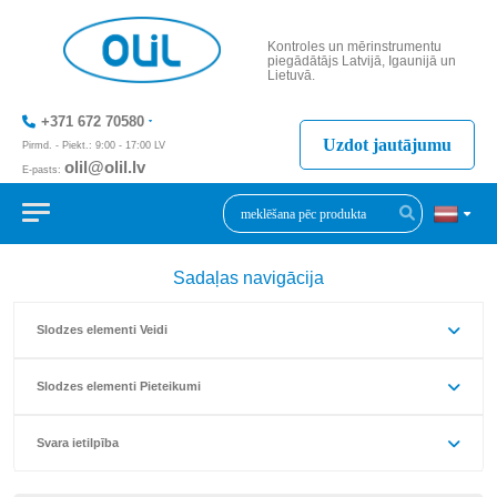
Kontroles un mērinstrumentu
piegādātājs Latvijā, Igaunijā un
Lietuvā.
+371 672 70580
Uzdot jautājumu
Pirmd. - Piekt.: 9:00 - 17:00 LV
olil@olil.lv
E-pasts:
+371 287 11411
Sadaļas navigācija
Slodzes elementi Veidi
Slodzes elementi Pieteikumi
Svara ietilpība