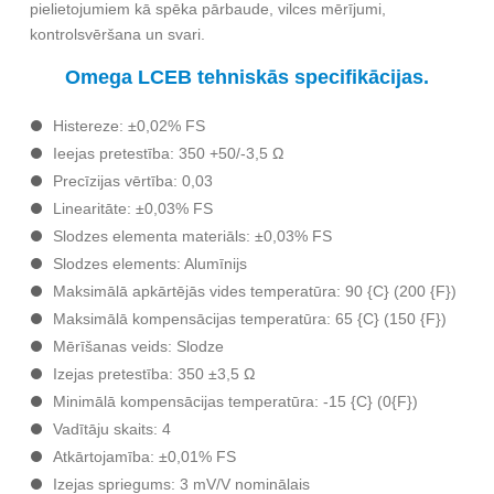
pielietojumiem kā spēka pārbaude, vilces mērījumi,
kontrolsvēršana un svari.
Omega LCEB tehniskās specifikācijas.
Histereze: ±0,02% FS
Ieejas pretestība: 350 +50/-3,5 Ω
Precīzijas vērtība: 0,03
Linearitāte: ±0,03% FS
Slodzes elementa materiāls: ±0,03% FS
Slodzes elements: Alumīnijs
Maksimālā apkārtējās vides temperatūra: 90 {C} (200 {F})
Maksimālā kompensācijas temperatūra: 65 {C} (150 {F})
Mērīšanas veids: Slodze
Izejas pretestība: 350 ±3,5 Ω
Minimālā kompensācijas temperatūra: -15 {C} (0{F})
Vadītāju skaits: 4
Atkārtojamība: ±0,01% FS
Izejas spriegums: 3 mV/V nominālais