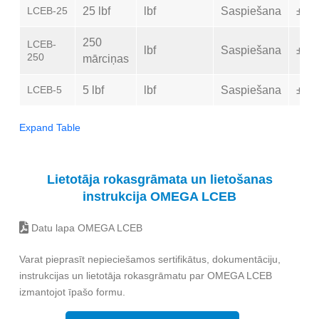
LCEB-25
25 lbf
lbf
Saspiešana
±0,
250
LCEB-
lbf
Saspiešana
±0,
250
mārciņas
LCEB-5
5 lbf
lbf
Saspiešana
±0,
Expand Table
Lietotāja rokasgrāmata un lietošanas
instrukcija OMEGA LCEB
Datu lapa OMEGA LCEB
Varat pieprasīt nepieciešamos sertifikātus, dokumentāciju,
instrukcijas un lietotāja rokasgrāmatu par OMEGA LCEB
izmantojot īpašo formu.