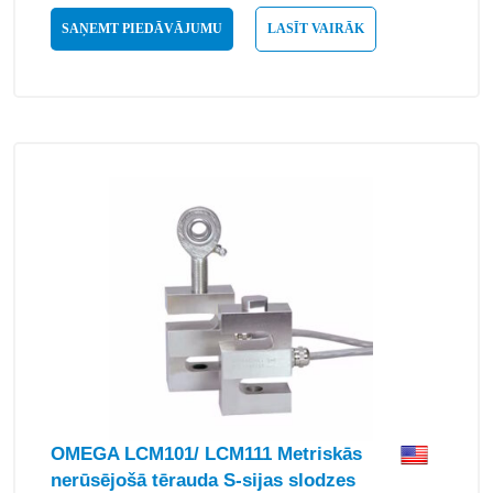
SAŅEMT PIEDĀVĀJUMU
LASĪT VAIRĀK
OMEGA LCM101/ LCM111 Metriskās
nerūsējošā tērauda S-sijas slodzes