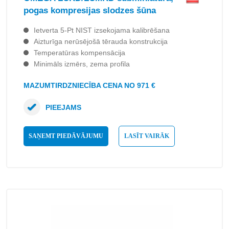
pogas kompresijas slodzes šūna
Ietverta 5-Pt NIST izsekojama kalibrēšana
Aizturīga nerūsējošā tērauda konstrukcija
Temperatūras kompensācija
Minimāls izmērs, zema profila
MAZUMTIRDZNIECĪBA CENA NO 971 €
PIEEJAMS
SAŅEMT PIEDĀVĀJUMU
LASĪT VAIRĀK