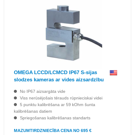
OMEGA LCCD/LCMCD IP67 S-sijas
slodzes kameras ar vides aizsardzību
No IP67 aizsargāta vide
Viss nerūsējošais tērauds rūpnieciskai videi
5 punktu kalibrēšana ar 59 kOhm šunta
kalibrēšanas datiem
Spriegošanas kalibrēšanas standarts
MAZUMTIRDZNIECĪBA CENA NO 695 €