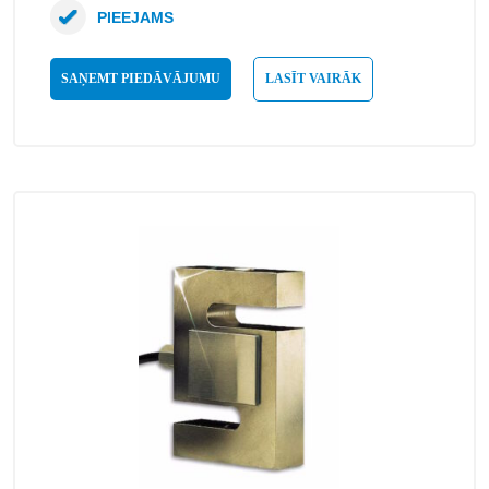
PIEEJAMS
SAŅEMT PIEDĀVĀJUMU
LASĪT VAIRĀK