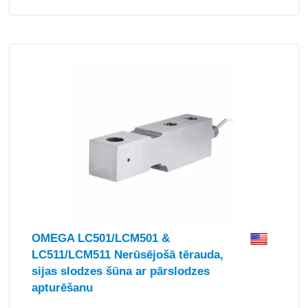
OMEGA LC501/LCM501 &
LC511/LCM511 Nerūsējošā tērauda,
sijas slodzes šūna ar pārslodzes
apturēšanu