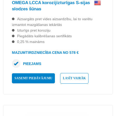
OMEGA LCCA korozijizturīgas S-sijas
slodzes šūnas
Aizsargāts pret vides aizsardzību, lai to varētu
izmantot mazgāšanas iekārtās
Izturīgs pret koroziju
Piegādāts kalibrēšanas sertifikāts
0,25 % maināms
MAZUMTIRDZNIECĪBA CENA NO 578 €
PIEEJAMS
SAŅEMT PIEDĀVĀJUMU
LASĪT VAIRĀK