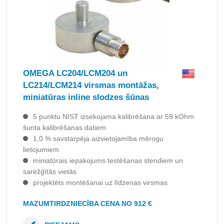
OMEGA LC204/LCM204 un
LC214/LCM214 virsmas montāžas,
miniatūras inline slodzes šūnas
5 punktu NIST izsekojama kalibrēšana ar 59 kOhm
šunta kalibrēšanas datiem
1,0 % savstarpēja aizvietojamība mērogu
lietojumiem
miniatūrais iepakojums testēšanas stendiem un
sarežģītās vietās
projektēts montēšanai uz līdzenas virsmas
MAZUMTIRDZNIECĪBA CENA NO 912 €