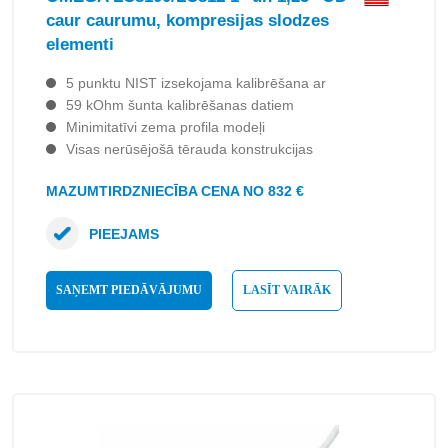
caur caurumu, kompresijas slodzes
elementi
5 punktu NIST izsekojama kalibrēšana ar
59 kOhm šunta kalibrēšanas datiem
Minimitatīvi zema profila modeļi
Visas nerūsējošā tērauda konstrukcijas
MAZUMTIRDZNIECĪBA CENA NO 832 €
PIEEJAMS
SAŅEMT PIEDĀVĀJUMU
LASĪT VAIRĀK