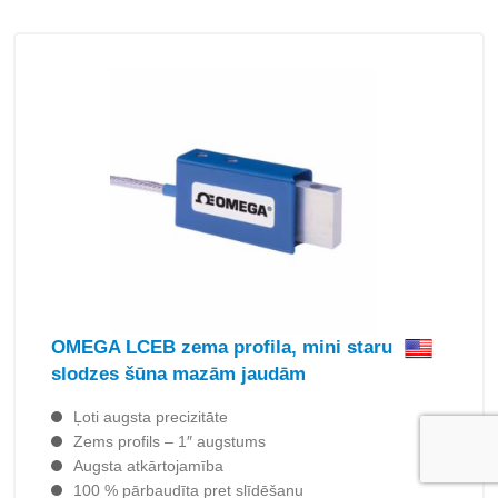
OMEGA LCEB zema profila, mini staru
slodzes šūna mazām jaudām
Ļoti augsta precizitāte
Zems profils – 1″ augstums
Augsta atkārtojamība
100 % pārbaudīta pret slīdēšanu