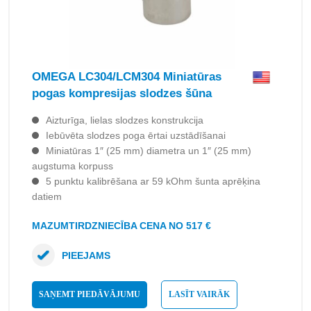
OMEGA LC304/LCM304 Miniatūras
pogas kompresijas slodzes šūna
Aizturīga, lielas slodzes konstrukcija
Iebūvēta slodzes poga ērtai uzstādīšanai
Miniatūras 1″ (25 mm) diametra un 1″ (25 mm)
augstuma korpuss
5 punktu kalibrēšana ar 59 kOhm šunta aprēķina
datiem
MAZUMTIRDZNIECĪBA CENA NO 517 €
PIEEJAMS
SAŅEMT PIEDĀVĀJUMU
LASĪT VAIRĀK