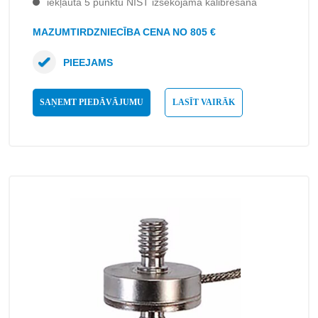
iekļauta 5 punktu NIST izsekojama kalibrēšana
MAZUMTIRDZNIECĪBA CENA NO 805 €
PIEEJAMS
SAŅEMT PIEDĀVĀJUMU
LASĪT VAIRĀK