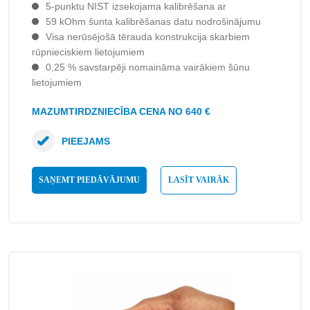
5-punktu NIST izsekojama kalibrēšana ar
59 kOhm šunta kalibrēšanas datu nodrošinājumu
Visa nerūsējošā tērauda konstrukcija skarbiem
rūpnieciskiem lietojumiem
0,25 % savstarpēji nomaināma vairākiem šūnu
lietojumiem
MAZUMTIRDZNIECĪBA CENA NO 640 €
PIEEJAMS
SAŅEMT PIEDĀVĀJUMU
LASĪT VAIRĀK