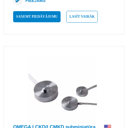
PIEEJAMS
SAŅEMT PIEDĀVĀJUMU
LASĪT VAIRĀK
OMEGA LCKD/LCMKD subminiatūra,