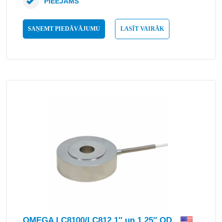
PIEEJAMS
SAŅEMT PIEDĀVĀJUMU
LASĪT VAIRĀK
OMEGA LC8100/LC812 1″ un 1,25″ OD