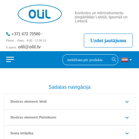
Kontroles un mērinstrumentu
piegādātājs Latvijā, Igaunijā un
Lietuvā.
+371 672 70580
Uzdot jautājumu
Pirmd. - Piekt.: 9:00 - 17:00 LV
olil@olil.lv
E-pasts:
+371 287 11411
Sadaļas navigācija
Slodzes elementi Veidi
Slodzes elementi Pieteikumi
Svara ietilpība