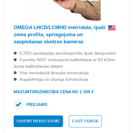
OMEGA LHCD/LCMHD metriskās, īpaši
zema profila, spriegojuma un
saspiešanas slodzes kameras
0,25% savstarpēja aizvietojamība skalu lietojumiem
5 punktu NIST izsekojama kalibrēšana ar 59 kOhm
šunta kalibrēšanas datiem
Visa nerūsējošā tērauda konstrukcija
Augstvērtīga un izturīga konstrukcija
MAZUMTIRDZNIECĪBA CENA NO 1 309 €
PIEEJAMS
SAŅEMT PIEDĀVĀJUMU
LASĪT VAIRĀK