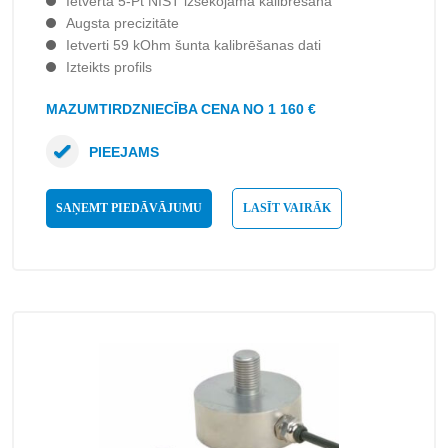
Ietverta 5-Pt NIST izsekojama kalibrēšana
Augsta precizitāte
Ietverti 59 kOhm šunta kalibrēšanas dati
Izteikts profils
MAZUMTIRDZNIECĪBA CENA NO 1 160 €
PIEEJAMS
SAŅEMT PIEDĀVĀJUMU
LASĪT VAIRĀK