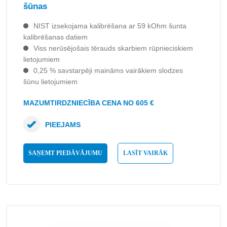
šūnas
NIST izsekojama kalibrēšana ar 59 kOhm šunta
kalibrēšanas datiem
Viss nerūsējošais tērauds skarbiem rūpnieciskiem
lietojumiem
0,25 % savstarpēji maināms vairākiem slodzes
šūnu lietojumiem
MAZUMTIRDZNIECĪBA CENA NO 605 €
PIEEJAMS
SAŅEMT PIEDĀVĀJUMU
LASĪT VAIRĀK