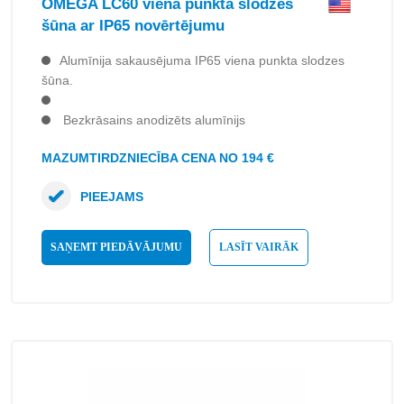
OMEGA LC60 viena punkta slodzes
šūna ar IP65 novērtējumu
Alumīnija sakausējuma IP65 viena punkta slodzes
šūna.
Bezkrāsains anodizēts alumīnijs
MAZUMTIRDZNIECĪBA CENA NO 194 €
PIEEJAMS
SAŅEMT PIEDĀVĀJUMU
LASĪT VAIRĀK