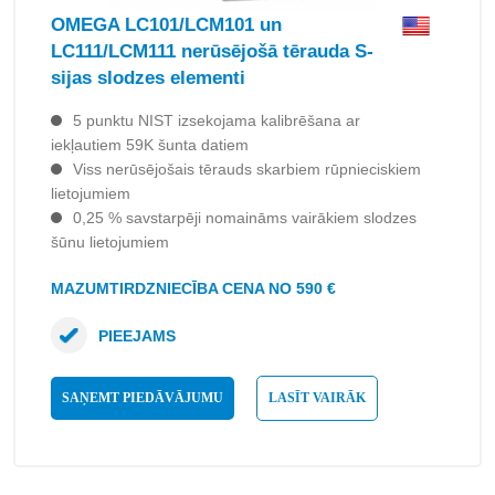
OMEGA LC101/LCM101 un
LC111/LCM111 nerūsējošā tērauda S-
sijas slodzes elementi
5 punktu NIST izsekojama kalibrēšana ar
iekļautiem 59K šunta datiem
Viss nerūsējošais tērauds skarbiem rūpnieciskiem
lietojumiem
0,25 % savstarpēji nomaināms vairākiem slodzes
šūnu lietojumiem
MAZUMTIRDZNIECĪBA CENA NO 590 €
PIEEJAMS
SAŅEMT PIEDĀVĀJUMU
LASĪT VAIRĀK