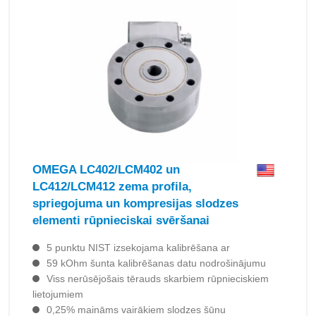
OMEGA LC402/LCM402 un
LC412/LCM412 zema profila,
spriegojuma un kompresijas slodzes
elementi rūpnieciskai svēršanai
5 punktu NIST izsekojama kalibrēšana ar
59 kOhm šunta kalibrēšanas datu nodrošinājumu
Viss nerūsējošais tērauds skarbiem rūpnieciskiem
lietojumiem
0,25% maināms vairākiem slodzes šūnu