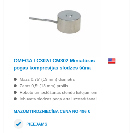
OMEGA LC302/LCM302 Miniatūras
pogas kompresijas slodzes šūna
Mazs 0,75′ (19 mm) diametrs
Zems 0,5′ (13 mm) profils
Robotu un testēšanas stendu lietojumiem
Iebūvēta slodzes poga ērtai uzstādīšanai
MAZUMTIRDZNIECĪBA CENA NO 496 €
PIEEJAMS