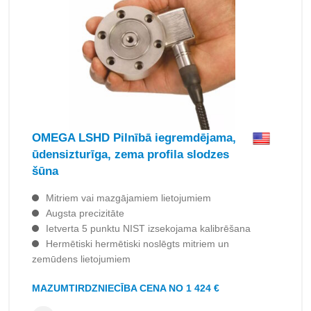
OMEGA LSHD Pilnībā iegremdējama,
ūdensizturīga, zema profila slodzes
šūna
Mitriem vai mazgājamiem lietojumiem
Augsta precizitāte
Ietverta 5 punktu NIST izsekojama kalibrēšana
Hermētiski hermētiski noslēgts mitriem un
zemūdens lietojumiem
MAZUMTIRDZNIECĪBA CENA NO 1 424 €