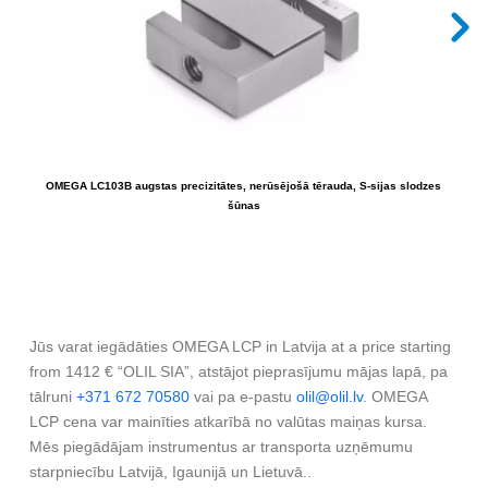
OMEGA LC103B augstas precizitātes, nerūsējošā tērauda, S-sijas slodzes
OMEG
šūnas
Jūs varat iegādāties OMEGA LCP in Latvija at a price starting
from 1412 € “OLIL SIA”, atstājot pieprasījumu mājas lapā, pa
tālruni
+371 672 70580
vai pa e-pastu
olil@olil.lv
. OMEGA
LCP cena var mainīties atkarībā no valūtas maiņas kursa.
Mēs piegādājam instrumentus ar transporta uzņēmumu
starpniecību Latvijā, Igaunijā un Lietuvā..