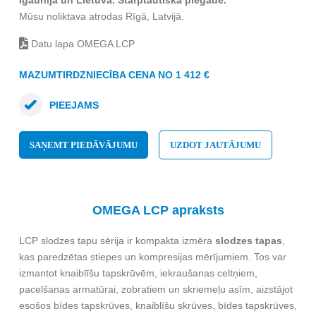
Igaunijā un Lietuvā. Starptautiska piegāde.
Mūsu noliktava atrodas Rīgā, Latvijā.
Datu lapa OMEGA LCP
MAZUMTIRDZNIECĪBA CENA NO 1 412 €
PIEEJAMS
SAŅEMT PIEDĀVĀJUMU
UZDOT JAUTĀJUMU
OMEGA LCP apraksts
LCP slodzes tapu sērija ir kompakta izmēra
slodzes tapas
,
kas paredzētas stiepes un kompresijas mērījumiem. Tos var
izmantot knaiblīšu tapskrūvēm, iekraušanas celtņiem,
pacelšanas armatūrai, zobratiem un skriemeļu asīm, aizstājot
esošos bīdes tapskrūves, knaiblīšu skrūves, bīdes tapskrūves,