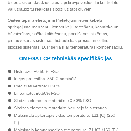
bīdes asis un daudzus citus tapskrūvju veidus, lai kontrolētu
vai uzraudzītu reakcijas slodzi uz tapskrūvēm.
Saites tapu pielietojumi
Pielietojumi ietver kabeļu
spriegojuma mērīšanu, konstrukciju testēšanu, kosmisko un
būvniecības, spēka kalibrēšanu, pacelšanas sistēmas,
pietauvošanās sistēmas, hidrauliskās preses un celtņu
slodzes sistēmas. LCP sērija ir ar temperatūras kompensāciju.
OMEGA LCP tehniskās specifikācijas
Histereze: ±0,50 % FSO
Ieejas pretestība: 350 Ω nominālā
Precīzijas vērtība: 0,50%
Linearitāte: ±0,50% FSO
Slodzes elementa materiāls: ±0,50% FSO
Slodzes elementa materiāls: Nerūsējošais tērauds
Maksimālā apkārtējās vides temperatūra: 121 {C} (250
{F})
Maksimālā kompensācijas temperatūra: 71 {C} (160 {F})