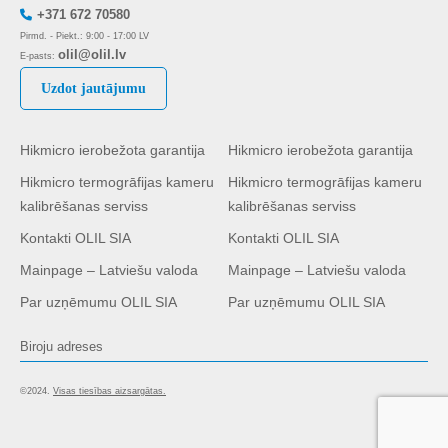
+371 672 70580
Pirmd. - Piekt.: 9:00 - 17:00 LV
olil@olil.lv
E-pasts:
Uzdot jautājumu
Hikmicro ierobežota garantija
Hikmicro ierobežota garantija
Hikmicro termogrāfijas kameru
Hikmicro termogrāfijas kameru
kalibrēšanas serviss
kalibrēšanas serviss
Kontakti OLIL SIA
Kontakti OLIL SIA
Mainpage – Latviešu valoda
Mainpage – Latviešu valoda
Par uzņēmumu OLIL SIA
Par uzņēmumu OLIL SIA
Biroju adreses
©2024.
Visas tiesības aizsargātas.