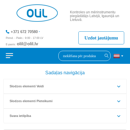
Kontroles un mērinstrumentu
piegādātājs Latvijā, Igaunijā un
Lietuvā.
+371 672 70580
Uzdot jautājumu
Pirmd. - Piekt.: 9:00 - 17:00 LV
olil@olil.lv
E-pasts:
+371 287 11411
Sadaļas navigācija
Slodzes elementi Veidi
Slodzes elementi Pieteikumi
Svara ietilpība