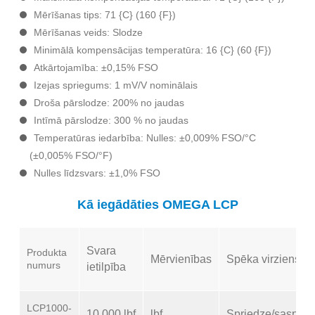
Mērīšanas tips: 71 {C} (160 {F})
Mērīšanas veids: Slodze
Minimālā kompensācijas temperatūra: 16 {C} (60 {F})
Atkārtojamība: ±0,15% FSO
Izejas spriegums: 1 mV/V nominālais
Droša pārslodze: 200% no jaudas
Intīmā pārslodze: 300 % no jaudas
Temperatūras iedarbība: Nulles: ±0,009% FSO/°C
(±0,005% FSO/°F)
Nulles līdzsvars: ±1,0% FSO
Kā iegādāties OMEGA LCP
Svara
Produkta
Mērvienības
Spēka virziens
numurs
ietilpība
LCP1000-
10 000 lbf
lbf
Spriedze/saspie