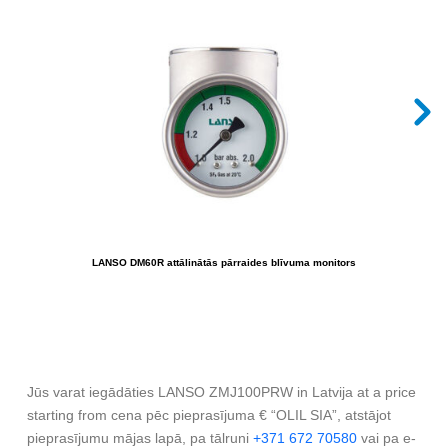
LANSO DM60R attālinātās pārraides blīvuma monitors
Jūs varat iegādāties LANSO ZMJ100PRW in Latvija at a price
starting from cena pēc pieprasījuma € “OLIL SIA”, atstājot
pieprasījumu mājas lapā, pa tālruni
+371 672 70580
vai pa e-