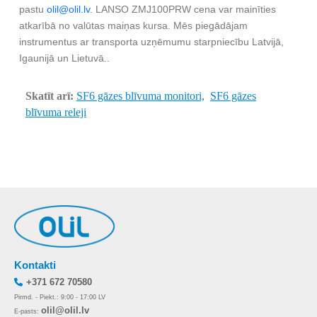
pastu
olil@olil.lv
. LANSO ZMJ100PRW cena var mainīties
atkarībā no valūtas maiņas kursa. Mēs piegādājam
instrumentus ar transporta uzņēmumu starpniecību Latvijā,
Igaunijā un Lietuvā..
Skatīt arī:
SF6 gāzes blīvuma monitori,
SF6 gāzes
blīvuma releji
Kontakti
+371 672 70580
Pirmd. - Piekt.: 9:00 - 17:00 LV
olil@olil.lv
E-pasts: