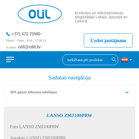
Kontroles un mērinstrumentu
piegādātājs Latvijā, Igaunijā un
Lietuvā.
+371 672 70580
Uzdot jautājumu
Pirmd. - Piekt.: 9:00 - 17:00 LV
olil@olil.lv
E-pasts:
+371 287 11411
Sadaļas navigācija
SF6 gāzes blīvuma mērīšana
LANSO ZMJ100PRW
Foto LANSO ZMJ100PRW
Apraksts LANSO ZMJ100PRW