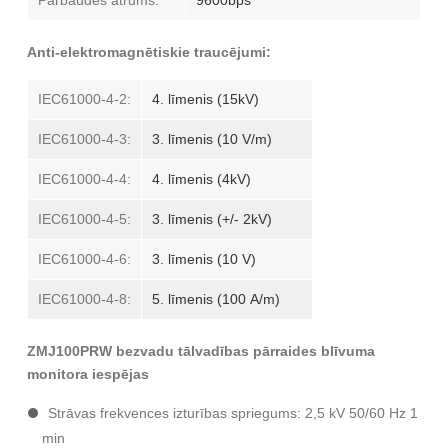
Pārbaudes ātrums:
9600bps
Anti-elektromagnētiskie traucējumi:
IEC61000-4-2:
4. līmenis (15kV)
IEC61000-4-3:
3. līmenis (10 V/m)
IEC61000-4-4:
4. līmenis (4kV)
IEC61000-4-5:
3. līmenis (+/- 2kV)
IEC61000-4-6:
3. līmenis (10 V)
IEC61000-4-8:
5. līmenis (100 A/m)
ZMJ100PRW bezvadu tālvadības pārraides blīvuma
monitora iespējas
Strāvas frekvences izturības spriegums: 2,5 kV 50/60 Hz 1
min