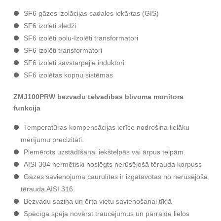
SF6 gāzes izolācijas sadales iekārtas (GIS)
SF6 izolēti slēdži
SF6 izolēti polu-Izolēti transformatori
SF6 izolēti transformatori
SF6 izolēti savstarpējie induktori
SF6 izolētas kopņu sistēmas
ZMJ100PRW bezvadu tālvadības blīvuma monitora
funkcija
Temperatūras kompensācijas ierīce nodrošina lielāku
mērījumu precizitāti.
Piemērots uzstādīšanai iekštelpās vai ārpus telpām.
AISI 304 hermētiski noslēgts nerūsējošā tērauda korpuss
Gāzes savienojuma caurulītes ir izgatavotas no nerūsējošā
tērauda AISI 316.
Bezvadu saziņa un ērta vietu savienošanai tīklā
Spēcīga spēja novērst traucējumus un pārraide lielos