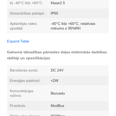
b) -40°C līdz +60°C:
Klase2.5
Aizsardzības pakāpe:
IP65
Apkārtējās vides
-40°C līdz +60°C, relatīvais
apstākļi:
mitrums ≤ 95%RH
Expand Table
Galvenie tālvadības pārraides daļas elektriskās darbības
rādītāji un specifikācijas
Barošanas avots:
DC 24V
Enerģijas patēriņš:
<2W
Komunikācijas
Bezvadu
režīms:
Protokols:
ModBus