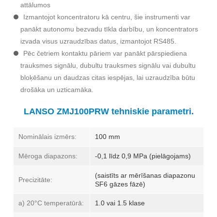
attālumos
Izmantojot koncentratoru kā centru, šie instrumenti var
panākt autonomu bezvadu tīkla darbību, un koncentrators
izvada visus uzraudzības datus, izmantojot RS485.
Pēc četriem kontaktu pāriem var panākt pārspiediena
trauksmes signālu, dubultu trauksmes signālu vai dubultu
bloķēšanu un daudzas citas iespējas, lai uzraudzība būtu
drošāka un uzticamāka.
LANSO ZMJ100PRW tehniskie parametri.
Nominālais izmērs:
100 mm
Mēroga diapazons:
-0,1 līdz 0,9 MPa (pielāgojams)
(saistīts ar mērīšanas diapazonu
Precizitāte:
SF6 gāzes fāzē)
a) 20°C temperatūrā:
1.0 vai 1.5 klase