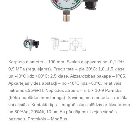
Korpusa diametrs – 100 mm. Skalas diapazons no -0,1 līdz
0,9 MPa (regulējams). Precizitāte – pie 20°C: 1,0, 1,5 klase
un -40°C līdz +60°C: 2,5 klase. Aizsardzības pakāpe – IP65.
Apkārtējās vides apstākļi – no -40°C līdz +60°C, relatīvais
mitrums ≤95%RH. Noplūdes ātrums – ≤ 1 × 10-9 Pa-m3/s
(hēlija noplūdes monitorings). Savienojuma metode – radiāla
vai aksiāla. Kontakta tips – magnētiskais slēdzis ar fiksatoriem
un 80%Ag, 20%Ni, 10 µm Au pārklājumu. Izejas signāls –
bezvadu. Protokols – ModBus.