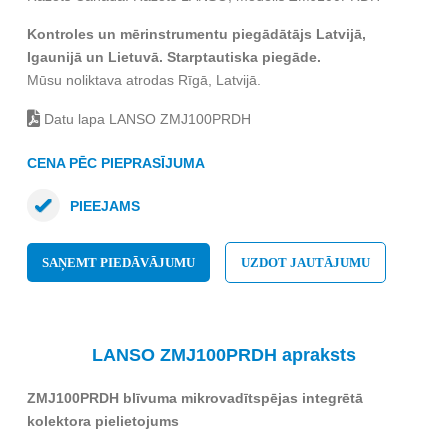
Kontroles un mērinstrumentu piegādātājs Latvijā,
Igaunijā un Lietuvā. Starptautiska piegāde.
Mūsu noliktava atrodas Rīgā, Latvijā.
Datu lapa LANSO ZMJ100PRDH
CENA PĒC PIEPRASĪJUMA
PIEEJAMS
SAŅEMT PIEDĀVĀJUMU
UZDOT JAUTĀJUMU
LANSO ZMJ100PRDH apraksts
ZMJ100PRDH blīvuma mikrovadītspējas integrētā
kolektora pielietojums