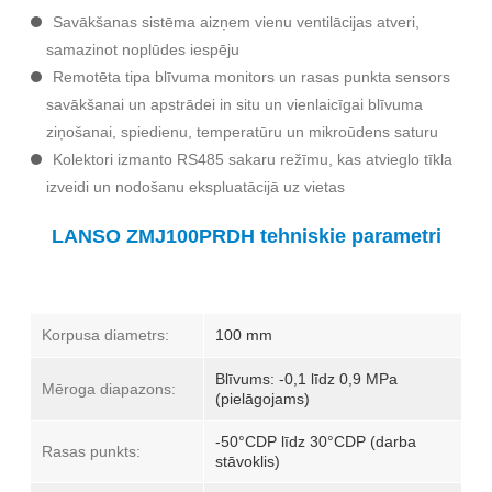
Savākšanas sistēma aizņem vienu ventilācijas atveri,
samazinot noplūdes iespēju
Remotēta tipa blīvuma monitors un rasas punkta sensors
savākšanai un apstrādei in situ un vienlaicīgai blīvuma
ziņošanai, spiedienu, temperatūru un mikroūdens saturu
Kolektori izmanto RS485 sakaru režīmu, kas atvieglo tīkla
izveidi un nodošanu ekspluatācijā uz vietas
LANSO ZMJ100PRDH tehniskie parametri
Korpusa diametrs:
100 mm
Blīvums: -0,1 līdz 0,9 MPa
Mēroga diapazons:
(pielāgojams)
-50°CDP līdz 30°CDP (darba
Rasas punkts:
stāvoklis)