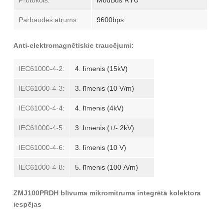
Protokols:
ModBus RTU
Pārbaudes ātrums:
9600bps
Anti-elektromagnētiskie traucējumi:
IEC61000-4-2:
4. līmenis (15kV)
IEC61000-4-3:
3. līmenis (10 V/m)
IEC61000-4-4:
4. līmenis (4kV)
IEC61000-4-5:
3. līmenis (+/- 2kV)
IEC61000-4-6:
3. līmenis (10 V)
IEC61000-4-8:
5. līmenis (100 A/m)
ZMJ100PRDH blīvuma mikromitruma integrētā kolektora
iespējas