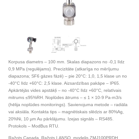
Korpusa diametrs – 100 mm. Skalas diapazons no -0,1 līdz
0,9 MPa (regulējams). Precizitāte (atkarīga no mērījumu
diapazona; SF6 gāzes fāzē) – pie 20°C: 1,0, 1,5 klase un no
-40°C līdz +60°C: 2,5 klase. Aizsardzības pakāpe – IP65.
Apkārtējās vides apstākļi – no -40°C līdz +60°C, relatīvais
mitrums ≤95%RH. Noplūdes ātrums – ≤ 1 × 10-9 Pa-m3/s
(hēlija noplūdes monitorings). Savienojuma metode – radiāla
vai aksiāla. Kontakta tips – magnētiskais slēdzis ar 80%Ag,
20%Ni, 10 µm Au pārklājumu. Izejas signāls – RS485.
Protokols – ModBus RTU.
Ražots Canada. Ražots LANSO, modelis ZMJ100PRDH