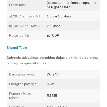
(saistīts ar mērīšanas diapazonu;
Precizitāte:
SF6 gāzes fāzē)
a) 20°C temperatūrā:
1.0 vai 1.5 klase
b) -40°C līdz +60°C:
2.5 klase
Rasas punkts:
±3°CDP
Expand Table
Galvenie tālvadības pārraides daļas elektriskās darbības
rādītāji un specifikācijas
Barošanas avots:
DC 24V
Enerģijas patēriņš:
<2W
Komunikācijas
RS485
režīms: