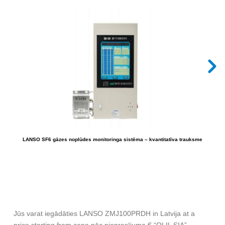
LANSO SF6 gāzes noplūdes monitoringa sistēma – kvantitatīva trauksme
Jūs varat iegādāties LANSO ZMJ100PRDH in Latvija at a