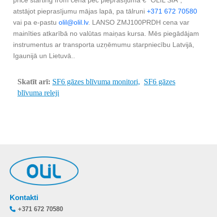
price starting from cena pēc pieprasījuma € “OLIL SIA”,
atstājot pieprasījumu mājas lapā, pa tālruni
+371 672 70580
vai pa e-pastu
olil@olil.lv
. LANSO ZMJ100PRDH cena var
mainīties atkarībā no valūtas maiņas kursa. Mēs piegādājam
instrumentus ar transporta uzņēmumu starpniecību Latvijā,
Igaunijā un Lietuvā..
Skatīt arī:
SF6 gāzes blīvuma monitori,
SF6 gāzes
blīvuma releji
Kontakti
+371 672 70580