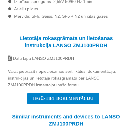
Izturības spriegums: 2,5kV 50/60 Hz 1min
Ar eļļu pildīts
Mērvide: SF6, Gaiss, N2, SF6 + N2 un citas gāzes
Lietotāja rokasgrāmata un lietošanas
instrukcija LANSO ZMJ100PRDH
Datu lapa LANSO ZMJ100PRDH
Varat pieprasīt nepieciešamos sertifikātus, dokumentāciju,
instrukcijas un lietotāja rokasgrāmatu par LANSO
ZMJ100PRDH izmantojot īpašo formu.
IEGŪSTIET DOKUMENTĀCIJU
Similar instruments and devices to LANSO
ZMJ100PRDH