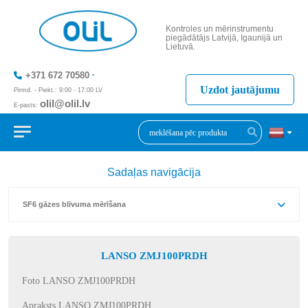
Kontroles un mērinstrumentu
piegādātājs Latvijā, Igaunijā un
Lietuvā.
+371 672 70580
Uzdot jautājumu
Pirmd. - Piekt.: 9:00 - 17:00 LV
olil@olil.lv
E-pasts:
+371 287 11411
Sadaļas navigācija
SF6 gāzes blīvuma mērīšana
LANSO ZMJ100PRDH
Foto LANSO ZMJ100PRDH
Apraksts LANSO ZMJ100PRDH