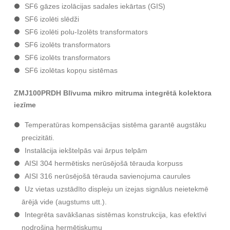
SF6 gāzes izolācijas sadales iekārtas (GIS)
SF6 izolēti slēdži
SF6 izolēti polu-Izolēts transformators
SF6 izolēts transformators
SF6 izolēts transformators
SF6 izolētas kopņu sistēmas
ZMJ100PRDH Blīvuma mikro mitruma integrētā kolektora
iezīme
Temperatūras kompensācijas sistēma garantē augstāku
precizitāti.
Instalācija iekštelpās vai ārpus telpām
AISI 304 hermētisks nerūsējošā tērauda korpuss
AISI 316 nerūsējošā tērauda savienojuma caurules
Uz vietas uzstādīto displeju un izejas signālus neietekmē
ārējā vide (augstums utt.).
Integrēta savākšanas sistēmas konstrukcija, kas efektīvi
nodrošina hermētiskumu