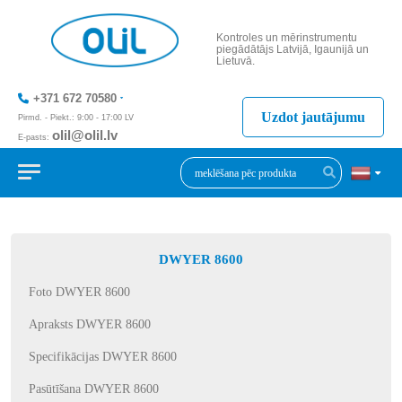
Kontroles un mērinstrumentu
piegādātājs Latvijā, Igaunijā un
Lietuvā.
+371 672 70580
Uzdot jautājumu
Pirmd. - Piekt.: 9:00 - 17:00 LV
olil@olil.lv
E-pasts:
+371 287 11411
DWYER 8600
Foto DWYER 8600
Apraksts DWYER 8600
Specifikācijas DWYER 8600
Pasūtīšana DWYER 8600