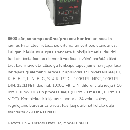
8600 sērijas temperatūras/procesu kontrolieri
nosaka
jaunus kvalitātes, lietošanas ērtuma un vērtības standartus.
Lai gan ir iekļauts augsts standarta funkciju līmenis, daudzi
funkciju iestatīšanas elementi vadības izvēlnē parādās tikai
tad, kad ir izvēlēta attiecīgā funkcija, tāpēc jums nav jāpārlasa
nevajadzīgi elementi. Ierīces ir aprīkotas ar universālu ieeju J,
K, E, E, T, L, N, B, C, S, & R; RTD – 100Ω Plt. NIST, 100Ω Plt.
DIN, 120Ω Ni Industrial, 1000Ω Plt. DIN; diferenciālā ieeja (-10
līdz +10 mV DC) un procesa ieeja (0 līdz 20 mA DC, 0 līdz 10
V DC). Komplektā ir iekļauts standarta 24 voltu izolēts,
regulējams barošanas avots, kas ļauj darbināt lielāko daļu
standarta 4-20 mA raidītāju.
Ražots USA. Ražots DWYER, modelis 8600