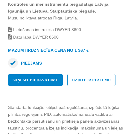
Kontroles un mērinstrumentu piegādātājs Latvijā,
Igaunijā un Lietuvā. Starptautiska piegāde.
Mūsu noliktava atrodas Rīgā, Latvijā.
Lietošanas instrukcija DWYER 8600
Datu lapa DWYER 8600
MAZUMTIRDZNIECĪBA CENA NO 1 367 €
PIEEJAMS
SAŅEMT PIEDĀVĀJUMU
UZDOT JAUTĀJUMU
Standarta funkcijās ietilpst pašregulēšana, izplūdušā loģika,
pilnībā regulējams PID, automātiskā/manuālā vadība ar
bezkontakta pārsūtīšanu un priekšējā paneļa aktivizēšanas
taustiņu, procentuālā izejas indikācija, maksimuma un ielejas