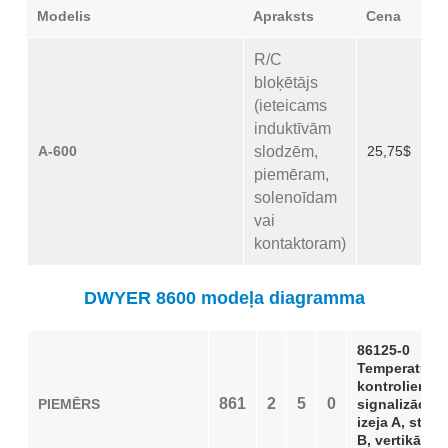
Modelis
Apraksts
Cena
R/C
bloķētājs
(ieteicams
induktīvām
A-600
slodzēm,
25,75$
piemēram,
solenoīdam
vai
kontaktoram)
DWYER 8600 modeļa diagramma
86125-0
Temperatūra
kontrolieris a
861
2
5
0
PIEMĒRS
signalizāciju
izeja A, strāv
B, vertikāls