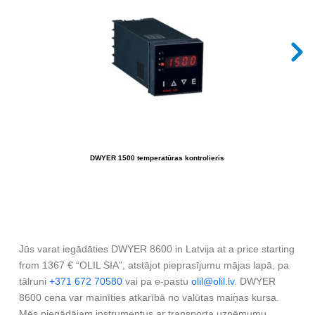
DWYER 1500 temperatūras kontrolieris
Jūs varat iegādāties DWYER 8600 in Latvija at a price starting
from 1367 € “OLIL SIA”, atstājot pieprasījumu mājas lapā, pa
tālruni
+371 672 70580
vai pa e-pastu
olil@olil.lv
. DWYER
8600 cena var mainīties atkarībā no valūtas maiņas kursa.
Mēs piegādājam instrumentus ar transporta uzņēmumu