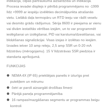
indikācija, cilpas pārtraukuma aizsardzība un indikācija.
Procesa ievadei displejs ir pilnībā programmējams no -1999
līdz +9999 ar iespēju izvēlēties decimālpunkta atrašanās
vietu. Lielākā daļa termopāru un RTD ieeju var rādīt veselu
vai desmito grādu rādījumus. Sērija 8600 ir pieejama ar vienu
vai divām iestatītās vērtības izejām, un to var programmēt
ieslēgšanai un izslēgšanai, PID vai karstuma/dzesēšanas, vai
bloķēšanas signalizācijai. Visas izejas ir izolētas no ieejām.
Izvades ietver 10 amp releju, 2,5 amp SSR un 0-20 mA
līdzstrāvu (mērogojamu). 15 V līdzstrāvas SSR piedziņa ir
standarta aprīkojumā.
FUNKCIJAS
NEMA 4X (IP 65) priekšējais panelis ir izturīgs pret
putekļiem un mitrumu
četri ar paroli aizsargāti drošības līmeņi
Pārējā paneļa programmējamība
16 rampas/mazgāšanas segmentu ar programmas beigu
kontroli