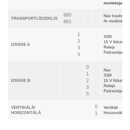
novietojums.
860
Nav trauksme
TRANSPORTLĪDZEKLIS
Ar modinātāju
861
1
SSR
2
15 V līdzstrāv
IZRĀDE A
Relejs
3
Pašreizējais
5
0
Nav
1
SSR
IZRĀDE B
2
15 V līdzstrāv
Relejs
3
Pašreizējais
5
0
VERTIKĀLĀ/
Vertikāli
HORIZONTĀLĀ
Horizontāli
1