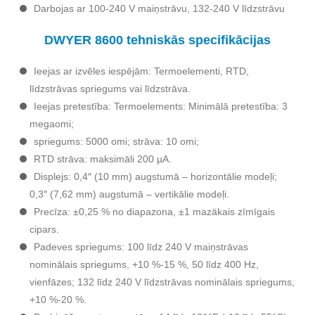
Darbojas ar 100-240 V maiņstrāvu, 132-240 V līdzstrāvu
DWYER 8600 tehniskās specifikācijas
Ieejas ar izvēles iespējām: Termoelementi, RTD,
līdzstrāvas spriegums vai līdzstrāva.
Ieejas pretestība: Termoelements: Minimālā pretestība: 3
megaomi;
spriegums: 5000 omi; strāva: 10 omi;
RTD strāva: maksimāli 200 µA.
Displejs: 0,4″ (10 mm) augstumā – horizontālie modeļi;
0,3″ (7,62 mm) augstumā – vertikālie modeļi.
Precīza: ±0,25 % no diapazona, ±1 mazākais zīmīgais
cipars.
Padeves spriegums: 100 līdz 240 V maiņstrāvas
nominālais spriegums, +10 %-15 %, 50 līdz 400 Hz,
vienfāzes; 132 līdz 240 V līdzstrāvas nominālais spriegums,
+10 %-20 %.