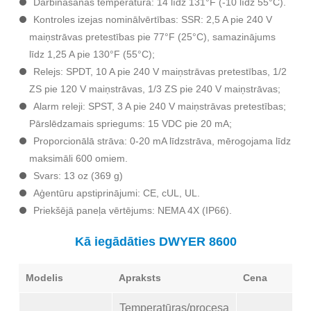
Darbināšanas temperatūra: 14 līdz 131°F (-10 līdz 55°C).
Kontroles izejas nominālvērtības: SSR: 2,5 A pie 240 V
maiņstrāvas pretestības pie 77°F (25°C), samazinājums
līdz 1,25 A pie 130°F (55°C);
Relejs: SPDT, 10 A pie 240 V maiņstrāvas pretestības, 1/2
ZS pie 120 V maiņstrāvas, 1/3 ZS pie 240 V maiņstrāvas;
Alarm releji: SPST, 3 A pie 240 V maiņstrāvas pretestības;
Pārslēdzamais spriegums: 15 VDC pie 20 mA;
Proporcionālā strāva: 0-20 mA līdzstrāva, mērogojama līdz
maksimāli 600 omiem.
Svars: 13 oz (369 g)
Aģentūru apstiprinājumi: CE, cUL, UL.
Priekšējā paneļa vērtējums: NEMA 4X (IP66).
Kā iegādāties DWYER 8600
Modelis
Apraksts
Cena
Temperatūras/procesa