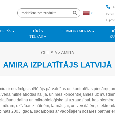
+
Pirmd. 
E-past
+
NDROŠS
TĪRĀS
TERMOKAMERAS
J
TELPAS
KU
OLIL SIA
>
AMIRA
AMIRA IZPLATĪTĀJS LATVIJĀ
ira ir nozīmīgs spēlētājs pārvaldītas un kontrolētas piesārņoj
lvenā mītne atrodas Itālijā, un mēs koncentrējamies uz mūsdie
platīšanu daļiņu un mikrobioloģiskajai uzraudzībai, kas piemē
emēram, dzīvības zinātnēm, farmācijai, universitātēm, elektron
bināts 2003. gadā, sadarbojas ar vadošajiem nozares partnerie