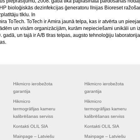
gus pieprasījumu, 2008. gadā tika paplašināta pārdošanas nodaļ
P bioloģiskās dezinfekcijas ģeneratoru līnijas Bioreset ražošan
latītāju tīklu. In
ira ToTech. ToTech ir Amira jaunā telpa, kas ir atvērta un pie
tādēm un visām organizācijām, kurām nepieciešami unikāli un iz
 gadā, un tajā ir A/B tīras telpas, augsto tehnoloģiju laboratori
as.
Hikmicro ierobežota
Hikmicro ierobežota
garantija
garantija
Hikmicro
Hikmicro
termogrāfijas kameru
termogrāfijas kameru
kalibrēšanas serviss
kalibrēšanas serviss
Kontakti OLIL SIA
Kontakti OLIL SIA
Mainpage – Latviešu
Mainpage – Latviešu