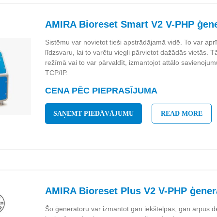
AMIRA Bioreset Smart V2 V-PHP ģene
Sistēmu var novietot tieši apstrādājamā vidē. To var aprī
līdzsvaru, lai to varētu viegli pārvietot dažādās vietās.
režīmā vai to var pārvaldīt, izmantojot attālo savienoj
TCP/IP.
CENA PĒC PIEPRASĪJUMA
SAŅEMT PIEDĀVĀJUMU
READ MORE
AMIRA Bioreset Plus V2 V-PHP ģener
Šo ģeneratoru var izmantot gan iekštelpās, gan ārpus de