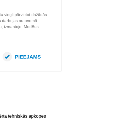
tu viegli pārvietot dažādās
 Tas darbojas autonomā
umu, izmantojot ModBus
PIEEJAMS
vērta tehniskās apkopes