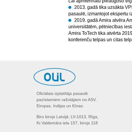
Lai apmierinātu pieaugošo tir
2013. gadā tika uzsākta VPH
pasaulē, izmantojot ekspertu izp
2019. gadā Amira atvēra Am
universitātēm, pētniecības ies
Amira ToTech tika atvērta 2019.
konferenču telpas un citas telp
Oficiālais izplatītājs pasaulē
pazīstamiem ražotājiem no ASV,
Eiropas, Indijas un Ķīnas.
Biro birojs Latvijā: LV-1013, Rīga,
Kr.Valdemāra iela 157, birojs 118