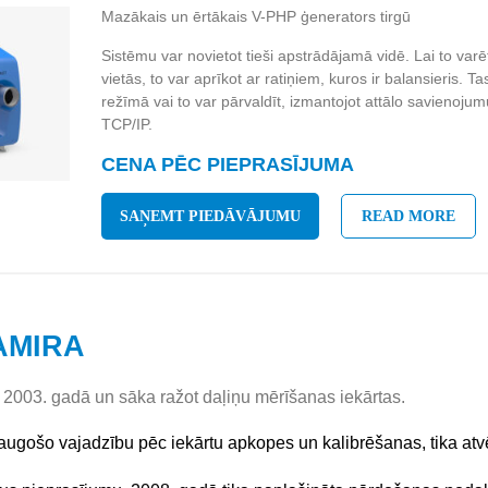
Mazākais un ērtākais V-PHP ģenerators tirgū
Sistēmu var novietot tieši apstrādājamā vidē. Lai to varē
vietās, to var aprīkot ar ratiņiem, kuros ir balansieris.
režīmā vai to var pārvaldīt, izmantojot attālo savienoj
TCP/IP.
CENA PĒC PIEPRASĪJUMA
SAŅEMT PIEDĀVĀJUMU
READ MORE
AMIRA
2003. gadā un sāka ražot daļiņu mērīšanas iekārtas.
augošo vajadzību pēc iekārtu apkopes un kalibrēšanas, tika at