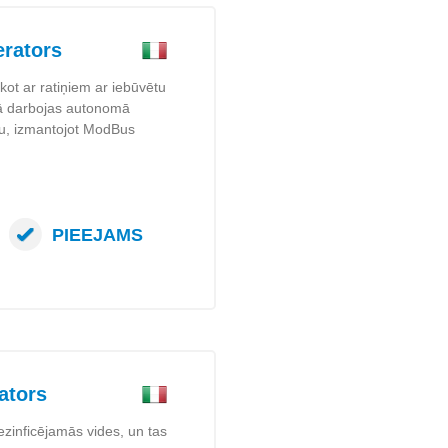
rators
kot ar ratiņiem ar iebūvētu
 Tā darbojas autonomā
umu, izmantojot ModBus
PIEEJAMS
ators
zinficējamās vides, un tas