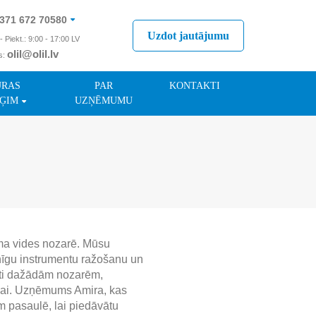
371 672 70580
Uzdot jautājumu
- Piekt.: 9:00 - 17:00 LV
olil@olil.lv
s:
371 287 11411
ŪRAS
PAR
KONTAKTI
ĢIM
UZŅĒMUMU
uma vides nozarē. Mūsu
nīgu instrumentu ražošanu un
roti dažādām nozarēm,
ikai. Uzņēmums Amira, kas
m pasaulē, lai piedāvātu