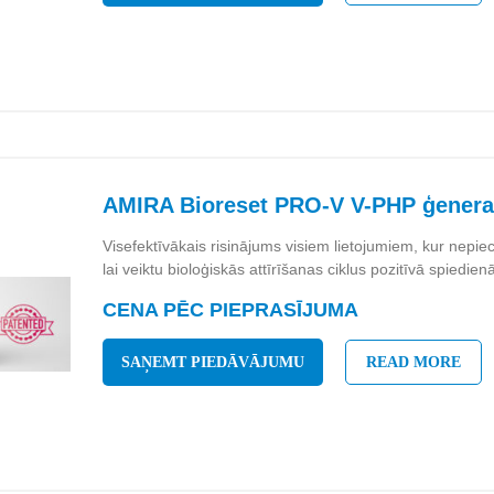
AMIRA Bioreset PRO-V V-PHP ģenera
Visefektīvākais risinājums visiem lietojumiem, kur nep
lai veiktu bioloģiskās attīrīšanas ciklus pozitīvā spiedie
CENA PĒC PIEPRASĪJUMA
SAŅEMT PIEDĀVĀJUMU
READ MORE