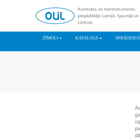
Kontroles un mērinstrumentu
piegādātājs Latvijā, Igaunijā un
Lietuvā.
ZĪMOLI
KATALOGS
SPRĀDZIE
Am
ga
iz
pi
di