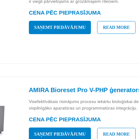
ir viegli pārvietojams ar grozāmajiem riteņiem.
CENA PĒC PIEPRASĪJUMA
SAŅEMT PIEDĀVĀJUMU
READ MORE
AMIRA Bioreset Pro V-PHP ģenerator
Visefektīvākais risinājums procesu iekārtu bioloģiskai d
vispilnīgāko aparatūras un programmatūras integrāciju.
CENA PĒC PIEPRASĪJUMA
SAŅEMT PIEDĀVĀJUMU
READ MORE