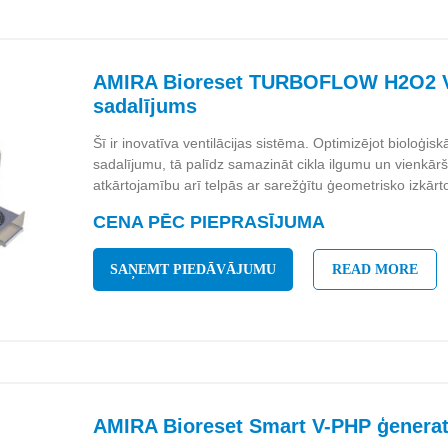
AMIRA Bioreset TURBOFLOW H2O2 V
sadalījums
Šī ir inovatīva ventilācijas sistēma. Optimizējot bioloģisk
sadalījumu, tā palīdz samazināt cikla ilgumu un vienkāršo
atkārtojamību arī telpās ar sarežģītu ģeometrisko izkār
CENA PĒC PIEPRASĪJUMA
SAŅEMT PIEDĀVĀJUMU
READ MORE
AMIRA Bioreset Smart V-PHP ģenera