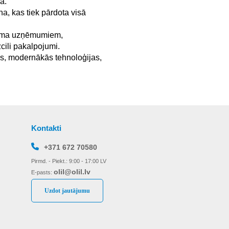
a.
a, kas tiek pārdota visā
ejama uzņēmumiem,
cili pakalpojumi.
jas, modernākās tehnoloģijas,
Kontakti
+371 672 70580
Pirmd. - Piekt.: 9:00 - 17:00 LV
olil@olil.lv
E-pasts:
Uzdot jautājumu