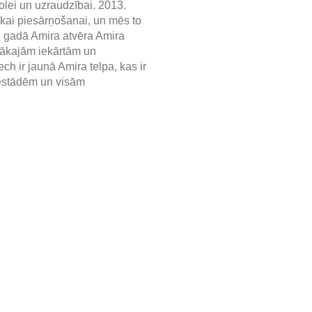
olei un uzraudzībai. 2013.
kai piesārņošanai, un mēs to
9. gadā Amira atvēra Amira
nākajām iekārtām un
h ir jaunā Amira telpa, kas ir
iestādēm un visām