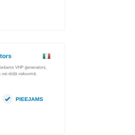
tors
ieciešams VHP ģenerators,
nā vai dziļā vakuumā.
PIEEJAMS