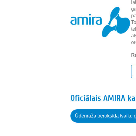
la
ga
pā
To
te
at
or
Ra
Oficiālais AMIRA k
Ūdeņraža peroksīda tvaiku ģe