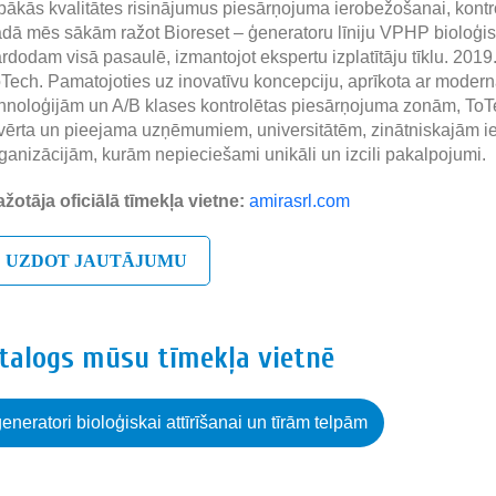
bākās kvalitātes risinājumus piesārņojuma ierobežošanai, kontr
dā mēs sākām ražot Bioreset – ģeneratoru līniju VPHP bioloģis
rdodam visā pasaulē, izmantojot ekspertu izplatītāju tīklu. 201
Tech. Pamatojoties uz inovatīvu koncepciju, aprīkota ar moder
hnoloģijām un A/B klases kontrolētas piesārņojuma zonām, ToTec
vērta un pieejama uzņēmumiem, universitātēm, zinātniskajām 
ganizācijām, kurām nepieciešami unikāli un izcili pakalpojumi.
žotāja oficiālā tīmekļa vietne:
amirasrl.com
UZDOT JAUTĀJUMU
atalogs mūsu tīmekļa vietnē
neratori bioloģiskai attīrīšanai un tīrām telpām