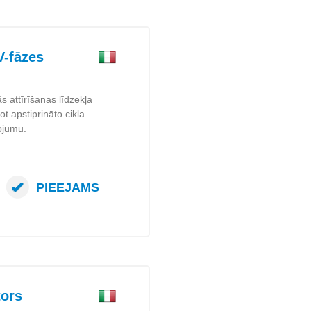
-fāzes
ās attīrīšanas līdzekļa
t apstiprināto cikla
tojumu.
PIEEJAMS
tors