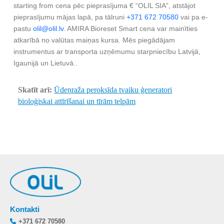
starting from cena pēc pieprasījuma € “OLIL SIA”, atstājot
pieprasījumu mājas lapā, pa tālruni
+371 672 70580
vai pa e-
pastu
olil@olil.lv
. AMIRA Bioreset Smart cena var mainīties
atkarībā no valūtas maiņas kursa. Mēs piegādājam
instrumentus ar transporta uzņēmumu starpniecību Latvijā,
Igaunijā un Lietuvā..
Skatīt arī:
Ūdeņraža peroksīda tvaiku ģeneratori
bioloģiskai attīrīšanai un tīrām telpām
Kontakti
+371 672 70580