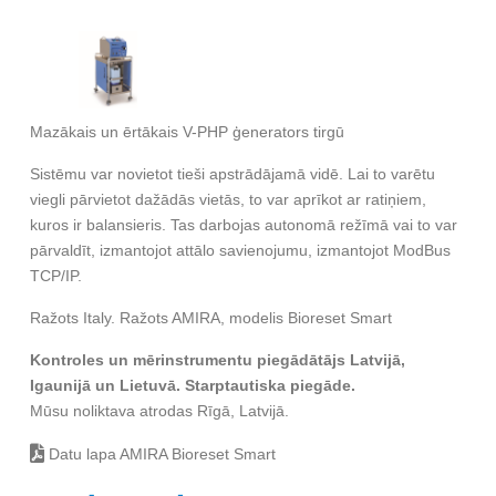
Mazākais un ērtākais V-PHP ģenerators tirgū
Sistēmu var novietot tieši apstrādājamā vidē. Lai to varētu
viegli pārvietot dažādās vietās, to var aprīkot ar ratiņiem,
kuros ir balansieris. Tas darbojas autonomā režīmā vai to var
pārvaldīt, izmantojot attālo savienojumu, izmantojot ModBus
TCP/IP.
Ražots Italy. Ražots AMIRA, modelis Bioreset Smart
Kontroles un mērinstrumentu piegādātājs Latvijā,
Igaunijā un Lietuvā. Starptautiska piegāde.
Mūsu noliktava atrodas Rīgā, Latvijā.
Datu lapa AMIRA Bioreset Smart