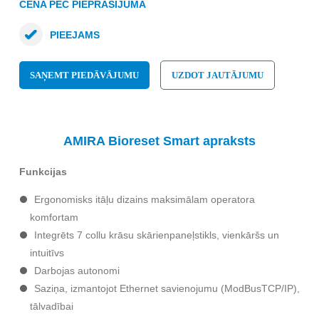
CENA PĒC PIEPRASĪJUMA
PIEEJAMS
SAŅEMT PIEDĀVĀJUMU
UZDOT JAUTĀJUMU
AMIRA Bioreset Smart apraksts
Funkcijas
Ergonomisks itāļu dizains maksimālam operatora
komfortam
Integrēts 7 collu krāsu skārienpaneļstikls, vienkāršs un
intuitīvs
Darbojas autonomi
Saziņa, izmantojot Ethernet savienojumu (ModBusTCP/IP),
tālvadībai