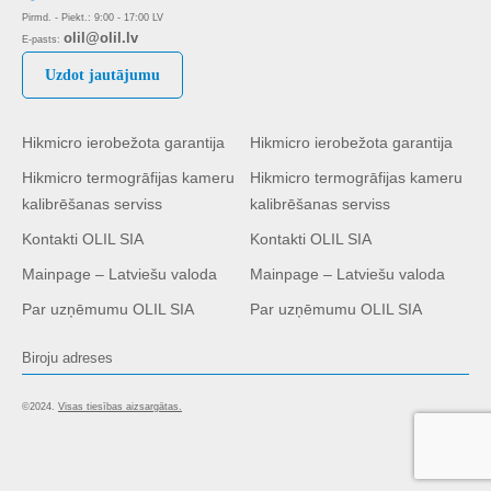
Pirmd. - Piekt.: 9:00 - 17:00 LV
olil@olil.lv
E-pasts:
Uzdot jautājumu
Hikmicro ierobežota garantija
Hikmicro ierobežota garantija
Hikmicro termogrāfijas kameru
Hikmicro termogrāfijas kameru
kalibrēšanas serviss
kalibrēšanas serviss
Kontakti OLIL SIA
Kontakti OLIL SIA
Mainpage – Latviešu valoda
Mainpage – Latviešu valoda
Par uzņēmumu OLIL SIA
Par uzņēmumu OLIL SIA
Biroju adreses
©2024.
Visas tiesības aizsargātas.