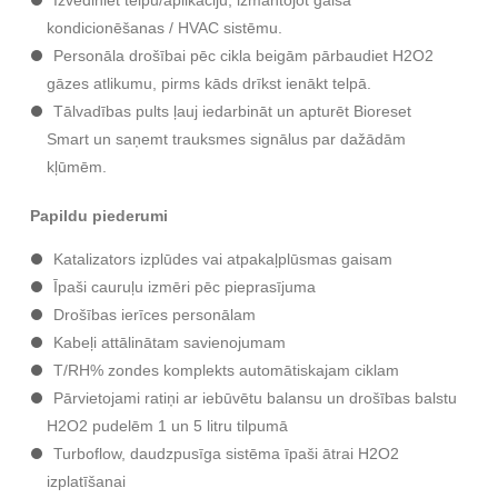
Izvēdiniet telpu/aplikāciju, izmantojot gaisa
kondicionēšanas / HVAC sistēmu.
Personāla drošībai pēc cikla beigām pārbaudiet H2O2
gāzes atlikumu, pirms kāds drīkst ienākt telpā.
Tālvadības pults ļauj iedarbināt un apturēt Bioreset
Smart un saņemt trauksmes signālus par dažādām
kļūmēm.
Papildu piederumi
Katalizators izplūdes vai atpakaļplūsmas gaisam
Īpaši cauruļu izmēri pēc pieprasījuma
Drošības ierīces personālam
Kabeļi attālinātam savienojumam
T/RH% zondes komplekts automātiskajam ciklam
Pārvietojami ratiņi ar iebūvētu balansu un drošības balstu
H2O2 pudelēm 1 un 5 litru tilpumā
Turboflow, daudzpusīga sistēma īpaši ātrai H2O2
izplatīšanai