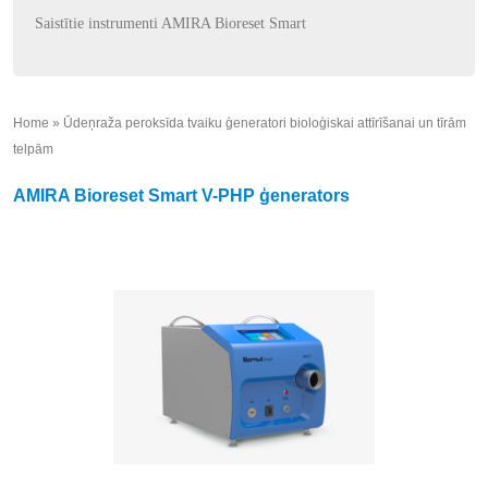
Saistītie instrumenti AMIRA Bioreset Smart
Home
»
Ūdeņraža peroksīda tvaiku ģeneratori bioloģiskai attīrīšanai un tīrām
telpām
»
AMIRA Bioreset Smart V-PHP ģenerators