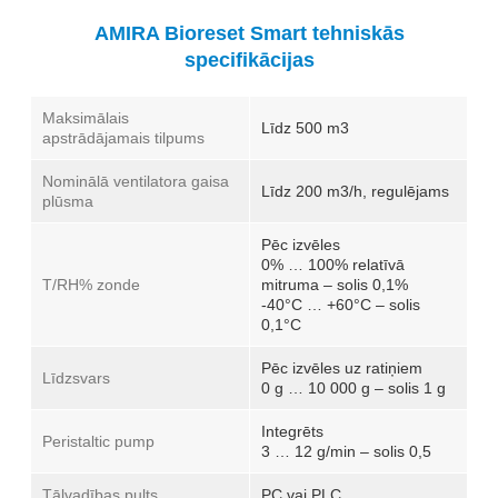
AMIRA Bioreset Smart tehniskās
specifikācijas
Maksimālais
Līdz 500 m3
apstrādājamais tilpums
Nominālā ventilatora gaisa
Līdz 200 m3/h, regulējams
plūsma
Pēc izvēles
0% … 100% relatīvā
T/RH% zonde
mitruma – solis 0,1%
-40°C … +60°C – solis
0,1°C
Pēc izvēles uz ratiņiem
Līdzsvars
0 g … 10 000 g – solis 1 g
Integrēts
Peristaltic pump
3 … 12 g/min – solis 0,5
Tālvadības pults
PC vai PLC