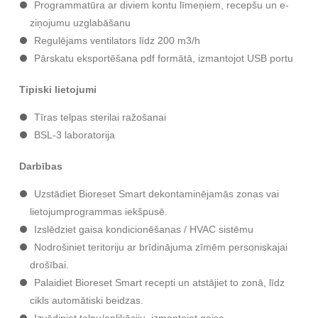
Programmatūra ar diviem kontu līmeņiem, recepšu un e-
ziņojumu uzglabāšanu
Regulējams ventilators līdz 200 m3/h
Pārskatu eksportēšana pdf formātā, izmantojot USB portu
Tipiski lietojumi
Tīras telpas sterilai ražošanai
BSL-3 laboratorija
Darbības
Uzstādiet Bioreset Smart dekontaminējamās zonas vai
lietojumprogrammas iekšpusē.
Izslēdziet gaisa kondicionēšanas / HVAC sistēmu
Nodrošiniet teritoriju ar brīdinājuma zīmēm personiskajai
drošībai.
Palaidiet Bioreset Smart recepti un atstājiet to zonā, līdz
cikls automātiski beidzas.