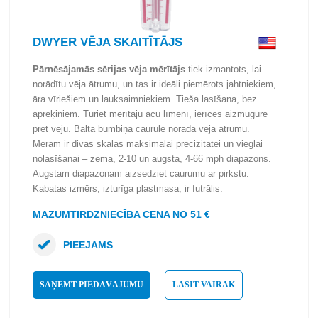
DWYER VĒJA SKAITĪTĀJS
Pārnēsājamās sērijas vēja mērītājs
tiek izmantots, lai
norādītu vēja ātrumu, un tas ir ideāli piemērots jahtniekiem,
āra vīriešiem un lauksaimniekiem. Tieša lasīšana, bez
aprēķiniem. Turiet mērītāju acu līmenī, ierīces aizmugure
pret vēju. Balta bumbiņa caurulē norāda vēja ātrumu.
Mēram ir divas skalas maksimālai precizitātei un vieglai
nolasīšanai – zema, 2-10 un augsta, 4-66 mph diapazons.
Augstam diapazonam aizsedziet caurumu ar pirkstu.
Kabatas izmērs, izturīga plastmasa, ir futrālis.
MAZUMTIRDZNIECĪBA CENA NO 51 €
PIEEJAMS
SAŅEMT PIEDĀVĀJUMU
LASĪT VAIRĀK