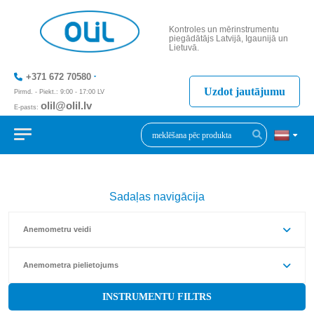
Kontroles un mērinstrumentu
piegādātājs Latvijā, Igaunijā un
Lietuvā.
+371 672 70580
Uzdot jautājumu
Pirmd. - Piekt.: 9:00 - 17:00 LV
olil@olil.lv
E-pasts:
+371 287 11411
Sadaļas navigācija
Anemometru veidi
Anemometra pielietojums
INSTRUMENTU FILTRS