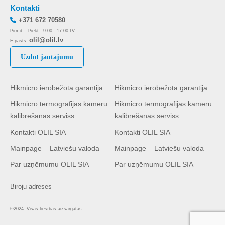
Kontakti
+371 672 70580
Pirmd. - Piekt.: 9:00 - 17:00 LV
olil@olil.lv
E-pasts:
Uzdot jautājumu
Hikmicro ierobežota garantija
Hikmicro ierobežota garantija
Hikmicro termogrāfijas kameru
Hikmicro termogrāfijas kameru
kalibrēšanas serviss
kalibrēšanas serviss
Kontakti OLIL SIA
Kontakti OLIL SIA
Mainpage – Latviešu valoda
Mainpage – Latviešu valoda
Par uzņēmumu OLIL SIA
Par uzņēmumu OLIL SIA
Biroju adreses
©2024.
Visas tiesības aizsargātas.