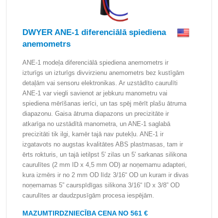
DWYER ANE-1 diferenciālā spiediena
anemometrs
ANE-1 modeļa diferenciālā spiediena anemometrs ir
izturīgs un izturīgs divvirzienu anemometrs bez kustīgām
detaļām vai sensoru elektronikas. Ar uzstādīto caurulīti
ANE-1 var viegli savienot ar jebkuru manometru vai
spiediena mērīšanas ierīci, un tas spēj mērīt plašu ātruma
diapazonu. Gaisa ātruma diapazons un precizitāte ir
atkarīga no uzstādītā manometra, un ANE-1 saglabā
precizitāti tik ilgi, kamēr tajā nav putekļu. ANE-1 ir
izgatavots no augstas kvalitātes ABS plastmasas, tam ir
ērts rokturis, un tajā ietilpst 5′ zilas un 5′ sarkanas silikona
caurulītes (2 mm ID x 4,5 mm OD) ar noņemamu adapteri,
kura izmērs ir no 2 mm OD līdz 3/16“ OD un kuram ir divas
noņemamas 5” caurspīdīgas silikona 3/16“ ID x 3/8” OD
caurulītes ar daudzpusīgām procesa iespējām.
MAZUMTIRDZNIECĪBA CENA NO 561 €