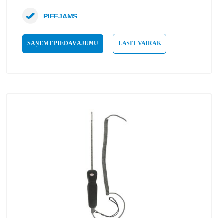
PIEEJAMS
SAŅEMT PIEDĀVĀJUMU
LASĪT VAIRĀK