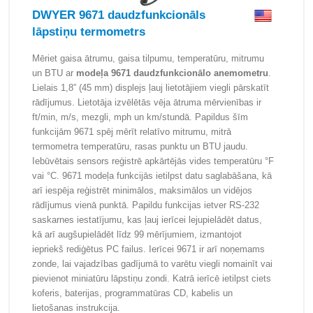
DWYER 9671 daudzfunkcionāls
lāpstiņu termometrs
Mēriet gaisa ātrumu, gaisa tilpumu, temperatūru, mitrumu
un BTU ar
modeļa 9671 daudzfunkcionālo anemometru
.
Lielais 1,8” (45 mm) displejs ļauj lietotājiem viegli pārskatīt
rādījumus. Lietotāja izvēlētās vēja ātruma mērvienības ir
ft/min, m/s, mezgli, mph un km/stundā. Papildus šīm
funkcijām 9671 spēj mērīt relatīvo mitrumu, mitrā
termometra temperatūru, rasas punktu un BTU jaudu.
Iebūvētais sensors reģistrē apkārtējās vides temperatūru °F
vai °C. 9671 modeļa funkcijās ietilpst datu saglabāšana, kā
arī iespēja reģistrēt minimālos, maksimālos un vidējos
rādījumus vienā punktā. Papildu funkcijas ietver RS-232
saskarnes iestatījumu, kas ļauj ierīcei lejupielādēt datus,
kā arī augšupielādēt līdz 99 mērījumiem, izmantojot
iepriekš rediģētus PC failus. Ierīcei 9671 ir arī noņemams
zonde, lai vajadzības gadījumā to varētu viegli nomainīt vai
pievienot miniatūru lāpstiņu zondi. Katrā ierīcē ietilpst ciets
koferis, baterijas, programmatūras CD, kabelis un
lietošanas instrukcija.