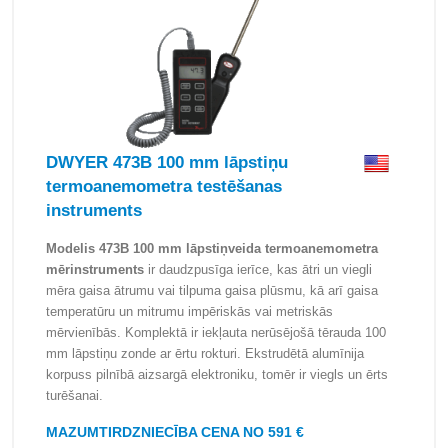
DWYER 473B 100 mm lāpstiņu
termoanemometra testēšanas
instruments
Modelis 473B 100 mm lāpstiņveida termoanemometra
mērinstruments
ir daudzpusīga ierīce, kas ātri un viegli
mēra gaisa ātrumu vai tilpuma gaisa plūsmu, kā arī gaisa
temperatūru un mitrumu impēriskās vai metriskās
mērvienībās. Komplektā ir iekļauta nerūsējošā tērauda 100
mm lāpstiņu zonde ar ērtu rokturi. Ekstrudētā alumīnija
korpuss pilnībā aizsargā elektroniku, tomēr ir viegls un ērts
turēšanai.
MAZUMTIRDZNIECĪBA CENA NO 591 €