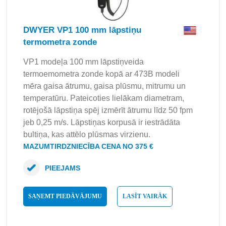
DWYER VP1 100 mm lāpstiņu
termometra zonde
VP1 modeļa 100 mm lāpstiņveida
termoemometra zonde kopā ar 473B modeli
mēra gaisa ātrumu, gaisa plūsmu, mitrumu un
temperatūru. Pateicoties lielākam diametram,
rotējošā lāpstiņa spēj izmērīt ātrumu līdz 50 fpm
jeb 0,25 m/s. Lāpstiņas korpusā ir iestrādāta
bultiņa, kas attēlo plūsmas virzienu.
MAZUMTIRDZNIECĪBA CENA NO 375 €
PIEEJAMS
SAŅEMT PIEDĀVĀJUMU
LASĪT VAIRĀK