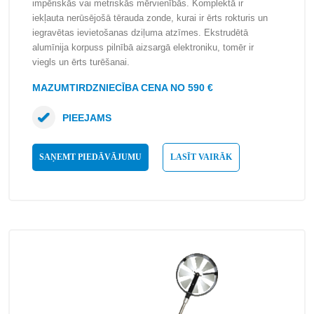
impēriskās vai metriskās mērvienībās. Komplektā ir
iekļauta nerūsējošā tērauda zonde, kurai ir ērts rokturis un
iegravētas ievietošanas dziļuma atzīmes. Ekstrudētā
alumīnija korpuss pilnībā aizsargā elektroniku, tomēr ir
viegls un ērts turēšanai.
MAZUMTIRDZNIECĪBA CENA NO 590 €
PIEEJAMS
SAŅEMT PIEDĀVĀJUMU
LASĪT VAIRĀK