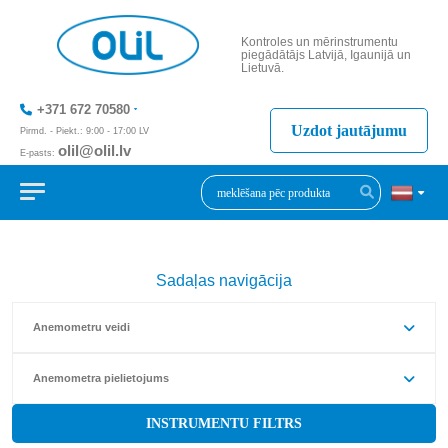
Kontroles un mērinstrumentu
piegādātājs Latvijā, Igaunijā un
Lietuvā.
+371 672 70580
Uzdot jautājumu
Pirmd. - Piekt.: 9:00 - 17:00 LV
olil@olil.lv
E-pasts:
+371 287 11411
Sadaļas navigācija
Anemometru veidi
Anemometra pielietojums
INSTRUMENTU FILTRS