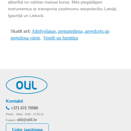
atkarībā no valūtas maiņas kursa. Mēs piegādājam
instrumentus ar transporta uzņēmumu starpniecību Latvijā,
Igaunijā un Lietuvā..
Skatīt arī:
Atbrīvošanas, pretspiediena, apvedceļu un
pretsifona vārsti,
Ventiļi un furnitūra
Kontakti
+371 672 70580
Pirmd. - Piekt.: 9:00 - 17:00 LV
olil@olil.lv
E-pasts:
Uzdot jautājumu