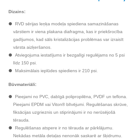
Dizains:
RVD sērijas leņķa modeļa spiediena samazināšanas
vārstiem ir viena plakana diafragma, kas ir priekšrocība
gadījumos, kad sāls kristalizācijas problēmas var izraisīt
vārsta aizķeršanos.
Atviegojuma iestatījums ir bezgalīgi regulējams no 5 psi
līdz 150 psi.
Maksimālais ieplūdes spiediens ir 210 psi.
Būvmateriāli:
Pieejami no PVC, dabīgā polipropilēna, PVDF un teflona.
Pieejami EPDM vai Viton® blīvējumi. Regulēšanas skrūve,
fiksācijas uzgrieznis un stiprinājumi ir no nerūsējošā
tērauda.
Regulēšanas atspere ir no tērauda ar pārklājumu.
Nekādas metāla detaļas nenonāk saskarē ar šķidrumu.