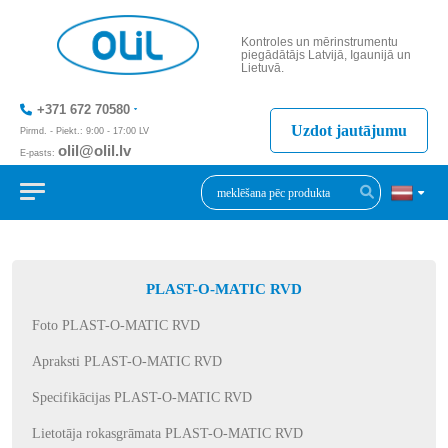
Kontroles un mērinstrumentu
piegādātājs Latvijā, Igaunijā un
Lietuvā.
+371 672 70580
Uzdot jautājumu
Pirmd. - Piekt.: 9:00 - 17:00 LV
olil@olil.lv
E-pasts:
+371 287 11411
PLAST-O-MATIC RVD
Foto PLAST-O-MATIC RVD
Apraksti PLAST-O-MATIC RVD
Specifikācijas PLAST-O-MATIC RVD
Lietotāja rokasgrāmata PLAST-O-MATIC RVD