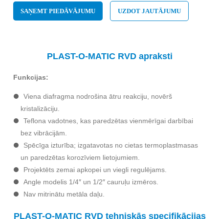
SAŅEMT PIEDĀVĀJUMU
UZDOT JAUTĀJUMU
PLAST-O-MATIC RVD apraksti
Funkcijas:
Viena diafragma nodrošina ātru reakciju, novērš
kristalizāciju.
Teflona vadotnes, kas paredzētas vienmērīgai darbībai
bez vibrācijām.
Spēcīga izturība; izgatavotas no cietas termoplastmasas
un paredzētas korozīviem lietojumiem.
Projektēts zemai apkopei un viegli regulējams.
Angle modelis 1/4″ un 1/2″ cauruļu izmēros.
Nav mitrinātu metāla daļu.
PLAST-O-MATIC RVD tehniskās specifikācijas