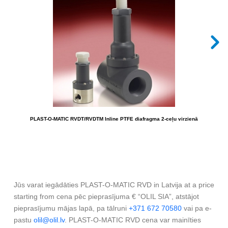
PLAST-O-MATIC RVDT/RVDTM Inline PTFE diafragma 2-ceļu virzienā
Jūs varat iegādāties PLAST-O-MATIC RVD in Latvija at a price
starting from cena pēc pieprasījuma € “OLIL SIA”, atstājot
pieprasījumu mājas lapā, pa tālruni
+371 672 70580
vai pa e-
pastu
olil@olil.lv
. PLAST-O-MATIC RVD cena var mainīties