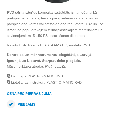
RVD sērija
izturīgs kompakts izstrādāts izmantošanai kā
pretspiediena vārsts, tiešais pārspiediena vārsts, apejošs
pārspiediena vārsts vai pretspiediena regulators. 1/4″ un 1/2″
izmēri no populārākajiem termoplastiskajiem materiāliem un
savienojumiem; 5-150 PSI iestatīšanas diapazons.
Ražots USA. Ražots PLAST-O-MATIC, modelis RVD
Kontroles un mērinstrumentu piegādātājs Latvijā,
Igaunijā un Lietuvā. Starptautiska piegāde.
Mūsu noliktava atrodas Rīgā, Latvijā.
Datu lapa PLAST-O-MATIC RVD
Lietošanas instrukcija PLAST-O-MATIC RVD
CENA PĒC PIEPRASĪJUMA
PIEEJAMS