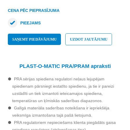
CENA PĒC PIEPRASĪJUMA
PIEEJAMS
SAŅEMT PIEDĀVĀJUMU
UZDOT JAUTĀJUMU
PLAST-O-MATIC PRA/PRAM apraksti
PRA sērijas spiediena regulatori neļaus lejupējam
spiedienam pārsniegt iestatīto spiedienu, ja tie ir pareizi
uzstādīti un tiek izmantoti ieteicamajos spiediena,
temperatūras un ķīmiskās saderības diapazonos.
Galīgā materiāla saderības noteikšana ir iepriekšēja
veiksmīga izmantošana tajā pašā lietojumā.
PRA regulatoriem nepieciešams klienta piegādāts gaisa
spiediena regulators (atslogošanas tipa).