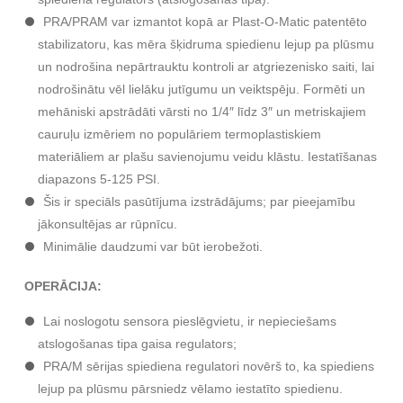
PRA/PRAM var izmantot kopā ar Plast-O-Matic patentēto
stabilizatoru, kas mēra šķidruma spiedienu lejup pa plūsmu
un nodrošina nepārtrauktu kontroli ar atgriezenisko saiti, lai
nodrošinātu vēl lielāku jutīgumu un veiktspēju. Formēti un
mehāniski apstrādāti vārsti no 1/4″ līdz 3″ un metriskajiem
cauruļu izmēriem no populāriem termoplastiskiem
materiāliem ar plašu savienojumu veidu klāstu. Iestatīšanas
diapazons 5-125 PSI.
Šis ir speciāls pasūtījuma izstrādājums; par pieejamību
jākonsultējas ar rūpnīcu.
Minimālie daudzumi var būt ierobežoti.
OPERĀCIJA:
Lai noslogotu sensora pieslēgvietu, ir nepieciešams
atslogošanas tipa gaisa regulators;
PRA/M sērijas spiediena regulatori novērš to, ka spiediens
lejup pa plūsmu pārsniedz vēlamo iestatīto spiedienu.