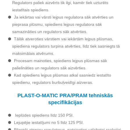
Regulators paliek aizvērts tik ilgi, kamēr tiek uzturēts
iestatītais spiediens.
Ja iekārtas vai vārsti lejpus regulatora sāk atvērties un
pieprasa plūsmu, spiediens lejpus regulatora sāk
samazināties un regulators sāk atvērties.
Tālāk atveroties vārstiem vai iekārtām lejpus plūsmas,
spiediena regulators turpina atvērties, līdz tiek sasniegts tā
maksimālais atvērums.
Procesam mainoties, spiediens lejpus plūsmas sāk
palielināties un regulators sāk aizvērties.
Kad spiediens lejpus plūsmas atkal sasniedz iestatīto
spiedienu, regulators burbuļveidīgi aizveras.
PLAST-O-MATIC PRA/PRAM tehniskās
specifikācijas
Ieplūdes spiediens līdz 150 PSI.
Lejupējie iestatījumi no 5 līdz 125 PSI.
Pārspēj atsperu regulatorus, pateicoties uzlabotai reakcijai