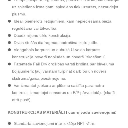
uz spiediena izmaiņām; spiediens tiek uzturēts, nezaudējot
plūsmu.
Ideāli piemērots lietojumiem, kam nepieciešama bieža
regulēšana vai tālvadība.
Daudzmiljonu ciklu konstrukcija.
Divas ritošās diafragmas nodrošina izcilu jutību.
Viengabala korpuss un dubultā U-veida korpuss
konstrukcija novērš noplūdes un novērš “slīdēšanu”.
Patentētie Fail Dry drošības vārsti brīdina par blīvējuma
bojājumiem; ļauj vārstam turpināt darbību un novērš
šķidruma/gaisa piesārņojumu.
Var izmantot jebkura ar plūsmu saistīta parametra
kontrolei, izmantojot sensorus un E/P pārveidotāju (skatīt
otrā pusē).
KONSTRUKCIJAS MATERIĀLI
I cauruļvadu savienojumi:
Standarta savienojumi ir ar iekšējo NPT vītni.