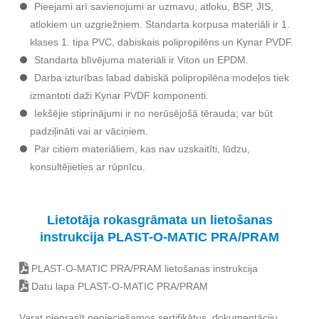
Pieejami arī savienojumi ar uzmavu, atloku, BSP, JIS,
atlokiem un uzgriežņiem. Standarta korpusa materiāli ir 1.
klases 1. tipa PVC, dabiskais polipropilēns un Kynar PVDF.
Standarta blīvējuma materiāli ir Viton un EPDM.
Darba izturības labad dabiskā polipropilēna modeļos tiek
izmantoti daži Kynar PVDF komponenti.
Iekšējie stiprinājumi ir no nerūsējošā tērauda; var būt
padziļināti vai ar vāciņiem.
Par citiem materiāliem, kas nav uzskaitīti, lūdzu,
konsultējieties ar rūpnīcu.
Lietotāja rokasgrāmata un lietošanas
instrukcija PLAST-O-MATIC PRA/PRAM
PLAST-O-MATIC PRA/PRAM lietošanas instrukcija
Datu lapa PLAST-O-MATIC PRA/PRAM
Varat pieprasīt nepieciešamos sertifikātus, dokumentāciju,