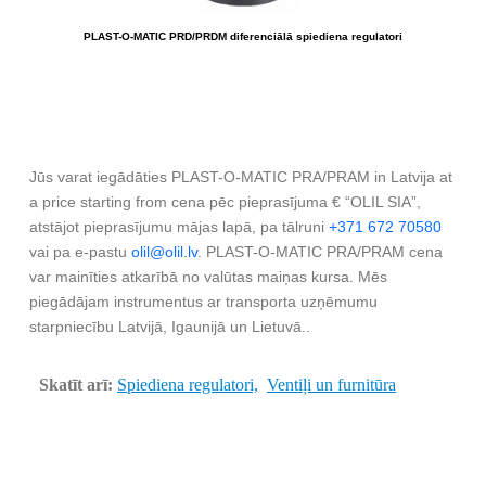
PLAST-O-MATIC PRD/PRDM diferenciālā spiediena regulatori
Jūs varat iegādāties PLAST-O-MATIC PRA/PRAM in Latvija at
a price starting from cena pēc pieprasījuma € “OLIL SIA”,
atstājot pieprasījumu mājas lapā, pa tālruni
+371 672 70580
vai pa e-pastu
olil@olil.lv
. PLAST-O-MATIC PRA/PRAM cena
var mainīties atkarībā no valūtas maiņas kursa. Mēs
piegādājam instrumentus ar transporta uzņēmumu
starpniecību Latvijā, Igaunijā un Lietuvā..
Skatīt arī:
Spiediena regulatori,
Ventiļi un furnitūra