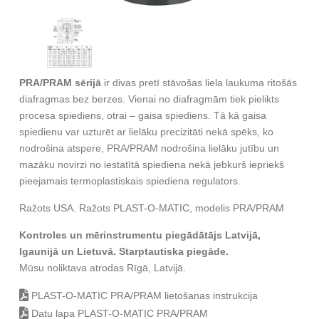
PRA/PRAM sērijā
ir divas pretī stāvošas liela laukuma ritošās
diafragmas bez berzes. Vienai no diafragmām tiek pielikts
procesa spiediens, otrai – gaisa spiediens. Tā kā gaisa
spiedienu var uzturēt ar lielāku precizitāti nekā spēks, ko
nodrošina atspere, PRA/PRAM nodrošina lielāku jutību un
mazāku novirzi no iestatītā spiediena nekā jebkurš iepriekš
pieejamais termoplastiskais spiediena regulators.
Ražots USA. Ražots PLAST-O-MATIC, modelis PRA/PRAM
Kontroles un mērinstrumentu piegādātājs Latvijā,
Igaunijā un Lietuvā. Starptautiska piegāde.
Mūsu noliktava atrodas Rīgā, Latvijā.
PLAST-O-MATIC PRA/PRAM lietošanas instrukcija
Datu lapa PLAST-O-MATIC PRA/PRAM