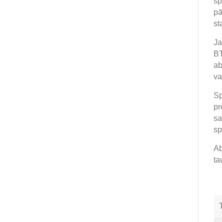
sp
pā
st
Ja
BT
ab
va
Sp
pr
sa
sp
Ab
ta