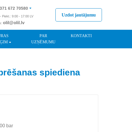
371 672 70580
Uzdot jautājumu
- Piekt.: 9:00 - 17:00 LV
olil@olil.lv
s:
371 287 11411
ŪRAS
PAR
KONTAKTI
ĢIM
UZŅĒMUMU
brēšanas spiediena
00 bar