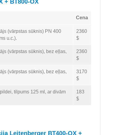
OX + BT800-OX
Cena
tājs (vārpstas sūknis) PN 400
2360
s u.c.).
$
js (vārpstas sūknis), bez eļļas,
2360
$
js (vārpstas sūknis), bez eļļas,
3170
$
ildei, tilpums 125 ml, ar divām
183
$
cija Leitenberger BT400-OX +