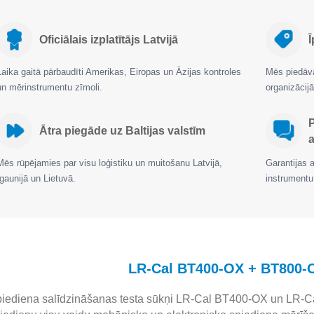
Oficiālais izplatītājs Latvijā
Ī
Laika gaitā pārbaudīti Amerikas, Eiropas un Āzijas kontroles
Mēs piedāvā
un mērinstrumentu zīmoli.
organizāci
Ātra piegāde uz Baltijas valstīm
a
Mēs rūpējamies par visu loģistiku un muitošanu Latvijā,
Garantijas 
Igaunijā un Lietuvā.
instrumentu
LR-Cal BT400-OX + BT800-O
iediena salīdzināšanas testa sūkņi LR-Cal BT400-OX un LR-Cal 