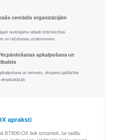
pašs cenrādis organizācijām
jam ievērojamu atlaidi tirdzniecības
jām un ražošanas uzņēmumiem.
Pēcpārdošanas apkalpošana un
tbalsts
apkalpošana un remonts, ekspertu palīdzība
 ekspluatācijā
X apraksti
BT800-OX tiek izmantoti, lai radītu