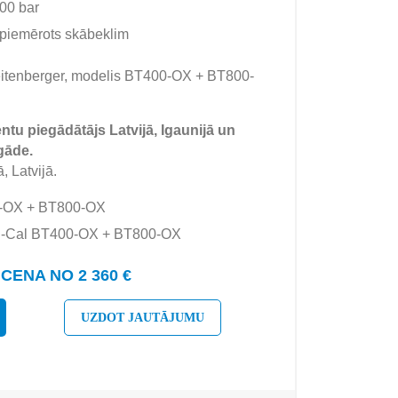
00 bar
 piemērots skābeklim
itenberger, modelis BT400-OX + BT800-
tu piegādātājs Latvijā, Igaunijā un
gāde.
, Latvijā.
0-OX + BT800-OX
LR-Cal BT400-OX + BT800-OX
CENA NO 2 360 €
UZDOT JAUTĀJUMU