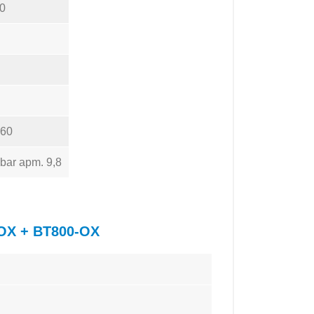
00
160
 bar apm. 9,8
-OX + BT800-OX