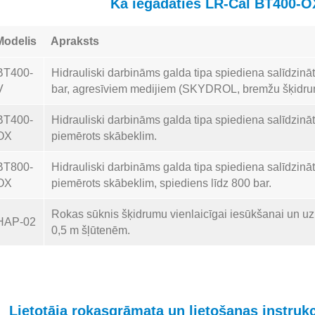
Kā iegādāties LR-Cal BT400-
Modelis
Apraksts
BT400-
Hidrauliski darbināms galda tipa spiediena salīdzinā
V
bar, agresīviem medijiem (SKYDROL, bremžu šķidrum
BT400-
Hidrauliski darbināms galda tipa spiediena salīdzinātā
OX
piemērots skābeklim.
BT800-
Hidrauliski darbināms galda tipa spiediena salīdzinātā
OX
piemērots skābeklim, spiediens līdz 800 bar.
Rokas sūknis šķidrumu vienlaicīgai iesūkšanai un uzp
HAP-02
0,5 m šļūtenēm.
Lietotāja rokasgrāmata un lietošanas instruk