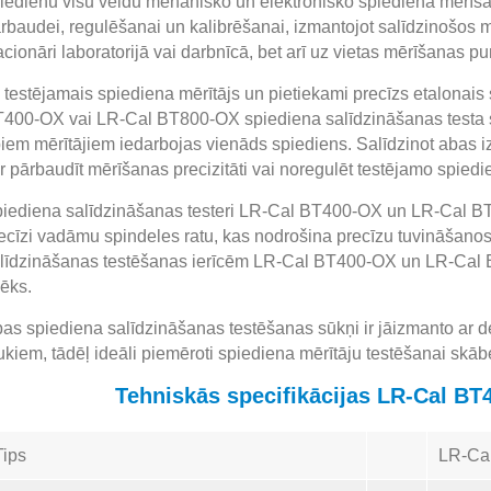
iedienu visu veidu mehānisko un elektronisko spiediena mērīša
rbaudei, regulēšanai un kalibrēšanai, izmantojot salīdzinošos mē
acionāri laboratorijā vai darbnīcā, bet arī uz vietas mērīšanas pu
 testējamais spiediena mērītājs un pietiekami precīzs etalonais 
400-OX vai LR-Cal BT800-OX spiediena salīdzināšanas testa sūk
iem mērītājiem iedarbojas vienāds spiediens. Salīdzinot abas iz
r pārbaudīt mērīšanas precizitāti vai noregulēt testējamo spiedi
iediena salīdzināšanas testeri LR-Cal BT400-OX un LR-Cal BT80
ecīzi vadāmu spindeles ratu, kas nodrošina precīzu tuvināšan
līdzināšanas testēšanas ierīcēm LR-Cal BT400-OX un LR-Cal
ēks.
as spiediena salīdzināšanas testēšanas sūkņi ir jāizmanto ar desti
ukiem, tādēļ ideāli piemēroti spiediena mērītāju testēšanai skāb
Tehniskās specifikācijas LR-Cal B
Tips
LR-Ca