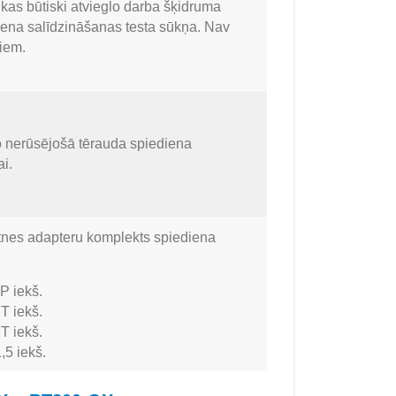
as būtiski atvieglo darba šķidruma
ena salīdzināšanas testa sūkņa. Nav
kiem.
 nerūsējošā tērauda spiediena
i.
tnes adapteru komplekts spiediena
P iekš.
T iekš.
T iekš.
,5 iekš.