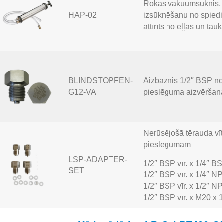
Rokas vakuumsūknis, k
HAP-02
izsūknēšanu no spiedi
attīrīts no eļļas un tau
BLINDSTOPFEN-
Aizbāznis 1/2″ BSP no
G12-VA
pieslēguma aizvēršana
Nerūsējošā tērauda vī
pieslēgumam
LSP-ADAPTER-
1/2″ BSP vīr. x 1/4″ BS
SET
1/2″ BSP vīr. x 1/4″ NP
1/2″ BSP vīr. x 1/2″ NP
1/2″ BSP vīr. x M20 x 1