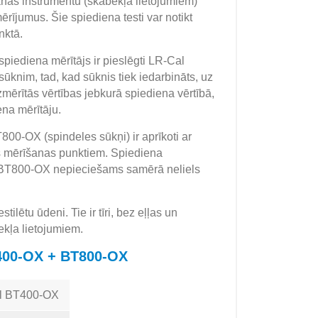
nas instrumentu (skābekļa lietojumiem)
rījumus. Šie spiediena testi var notikt
nktā.
spiediena mērītājs ir pieslēgti LR-Cal
nim, tad, kad sūknis tiek iedarbināts, uz
mērītās vērtības jebkurā spiediena vērtībā,
ena mērītāju.
0-OX (spindeles sūkņi) ir aprīkoti ar
os mērīšanas punktiem. Spiediena
 BT800-OX nepieciešams samērā neliels
lētu ūdeni. Tie ir tīri, bez eļļas un
ekļa lietojumiem.
T400-OX + BT800-OX
l BT400-OX