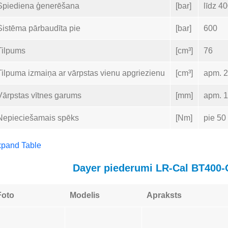
Spiediena ģenerēšana
[bar]
līdz 4
Sistēma pārbaudīta pie
[bar]
600
Tilpums
[cm³]
76
Tilpuma izmaiņa ar vārpstas vienu apgriezienu
[cm³]
apm. 2
Vārpstas vītnes garums
[mm]
apm. 
Nepieciešamais spēks
[Nm]
pie 50
pand Table
Dayer piederumi LR-Cal BT400
Foto
Modelis
Apraksts