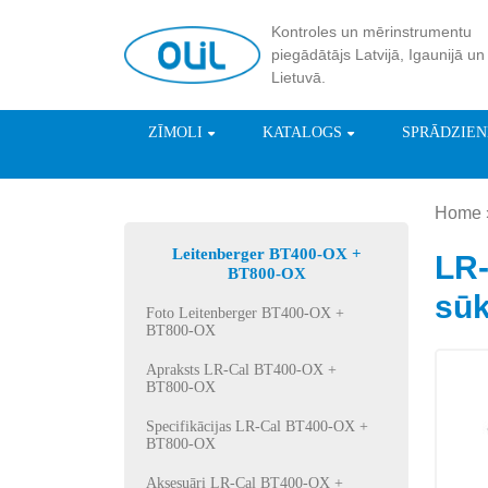
Kontroles un mērinstrumentu
piegādātājs Latvijā, Igaunijā un
Lietuvā.
ZĪMOLI
KATALOGS
SPRĀDZIE
Home
Leitenberger BT400-OX +
LR-
BT800-OX
sūk
Foto Leitenberger BT400-OX +
BT800-OX
Apraksts LR-Cal BT400-OX +
BT800-OX
Specifikācijas LR-Cal BT400-OX +
BT800-OX
Aksesuāri LR-Cal BT400-OX +