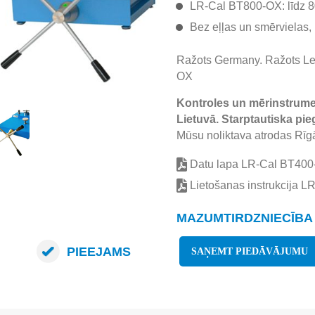
LR-Cal BT800-OX: līdz 8
Bez eļļas un smērvielas,
Ražots Germany. Ražots Le
OX
Kontroles un mērinstrumen
Lietuvā. Starptautiska pie
Mūsu noliktava atrodas Rīgā
Datu lapa LR-Cal BT40
Lietošanas instrukcija 
MAZUMTIRDZNIECĪBA 
PIEEJAMS
SAŅEMT PIEDĀVĀJUMU