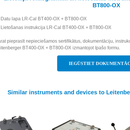
BT800-OX
Datu lapa LR-Cal BT400-OX + BT800-OX
Lietošanas instrukcija LR-Cal BT400-OX + BT800-OX
rat pieprasīt nepieciešamos sertifikātus, dokumentāciju, instruk
itenberger BT400-OX + BT800-OX izmantojot īpašo formu.
IEGŪSTIET DOKUMENTĀC
Similar instruments and devices to Leiten