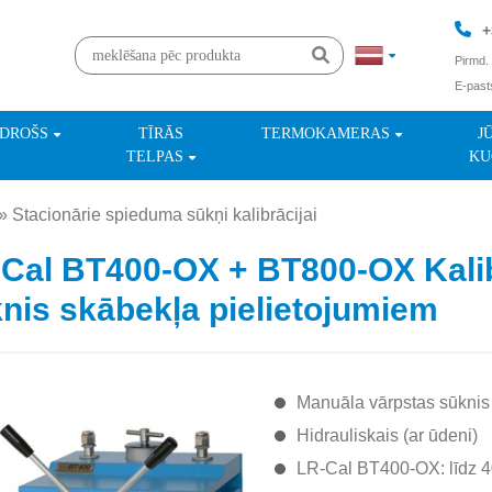
+
Pirmd. 
E-past
+
NDROŠS
TĪRĀS
TERMOKAMERAS
J
TELPAS
KU
»
Stacionārie spieduma sūkņi kalibrācijai
»
Cal BT400-OX + BT800-OX Kali
nis skābekļa pielietojumiem
Manuāla vārpstas sūknis
Hidrauliskais (ar ūdeni)
LR-Cal BT400-OX: līdz 4