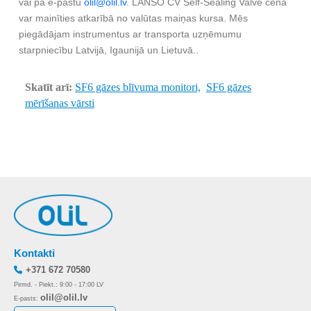
vai pa e-pastu
olil@olil.lv
. LANSO CV Self-Sealing Valve cena
var mainīties atkarībā no valūtas maiņas kursa. Mēs
piegādājam instrumentus ar transporta uzņēmumu
starpniecību Latvijā, Igaunijā un Lietuvā..
Skatīt arī:
SF6 gāzes blīvuma monitori,
SF6 gāzes
mērīšanas vārsti
Kontakti
+371 672 70580
Pirmd. - Piekt.: 9:00 - 17:00 LV
olil@olil.lv
E-pasts: