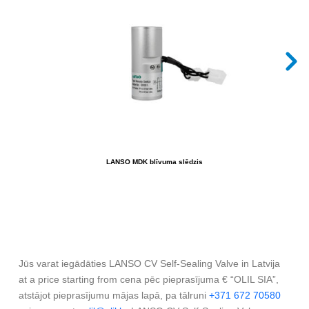
LANSO MDK blīvuma slēdzis
Jūs varat iegādāties LANSO CV Self-Sealing Valve in Latvija
at a price starting from cena pēc pieprasījuma € “OLIL SIA”,
atstājot pieprasījumu mājas lapā, pa tālruni
+371 672 70580