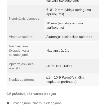
vai vara sakausējums
6. 8,12 mm (vidēja sprieguma
aprīkojums)
Nominālais diametrs:
20 mm (augstsprieguma
aprīkojums)
Virsmas apdare:
Alumīnijs: oksidācijas apstrāde
Nerūsējošais
tērauds, vara
Nav apstrādāts
sakausējumi:
Apkārtējās vides
-40°C līdz +60°C
apstākļi:
≤1 × 10-9 Pa·m3/s (hēlija
Noplūdes ātrums:
noplūdes pārbaude)
CV pašblīvējošā vārsta opcijas
Savienojuma izmērs: pielāgojams