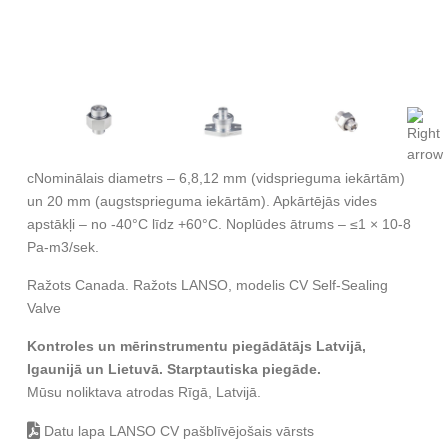
cNominālais diametrs – 6,8,12 mm (vidsprieguma iekārtām)
un 20 mm (augstsprieguma iekārtām). Apkārtējās vides
apstākļi – no -40°C līdz +60°C. Noplūdes ātrums – ≤1 × 10-8
Pa-m3/sek.
Ražots Canada. Ražots LANSO, modelis CV Self-Sealing
Valve
Kontroles un mērinstrumentu piegādātājs Latvijā,
Igaunijā un Lietuvā. Starptautiska piegāde.
Mūsu noliktava atrodas Rīgā, Latvijā.
Datu lapa LANSO CV pašblīvējošais vārsts