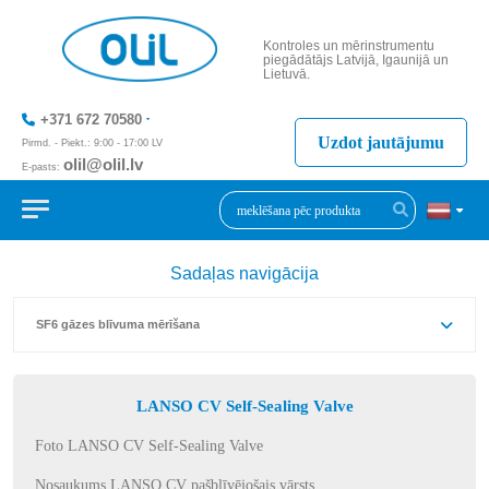
Kontroles un mērinstrumentu
piegādātājs Latvijā, Igaunijā un
Lietuvā.
+371 672 70580
Uzdot jautājumu
Pirmd. - Piekt.: 9:00 - 17:00 LV
olil@olil.lv
E-pasts:
+371 287 11411
Sadaļas navigācija
SF6 gāzes blīvuma mērīšana
LANSO CV Self-Sealing Valve
Foto LANSO CV Self-Sealing Valve
Nosaukums LANSO CV pašblīvējošais vārsts