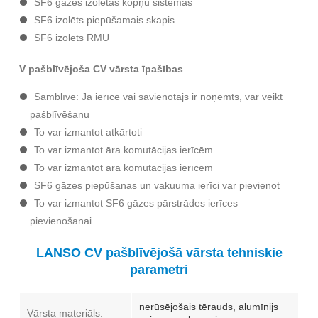
SF6 gāzes izolētas kopņu sistēmas
SF6 izolēts piepūšamais skapis
SF6 izolēts RMU
V pašblīvējoša CV vārsta īpašības
Samblīvē: Ja ierīce vai savienotājs ir noņemts, var veikt
pašblīvēšanu
To var izmantot atkārtoti
To var izmantot āra komutācijas ierīcēm
To var izmantot āra komutācijas ierīcēm
SF6 gāzes piepūšanas un vakuuma ierīci var pievienot
To var izmantot SF6 gāzes pārstrādes ierīces
pievienošanai
LANSO CV pašblīvējošā vārsta tehniskie
parametri
nerūsējošais tērauds, alumīnijs
Vārsta materiāls: