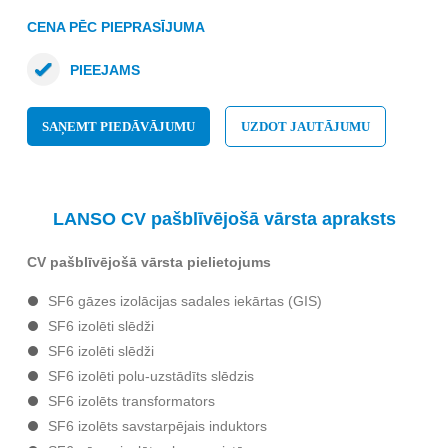
CENA PĒC PIEPRASĪJUMA
PIEEJAMS
SAŅEMT PIEDĀVĀJUMU
UZDOT JAUTĀJUMU
LANSO CV pašblīvējošā vārsta apraksts
CV pašblīvējošā vārsta pielietojums
SF6 gāzes izolācijas sadales iekārtas (GIS)
SF6 izolēti slēdži
SF6 izolēti slēdži
SF6 izolēti polu-uzstādīts slēdzis
SF6 izolēts transformators
SF6 izolēts savstarpējais induktors