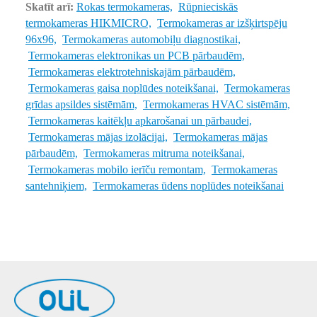
Skatīt arī:
Rokas termokameras,
Rūpnieciskās
termokameras HIKMICRO,
Termokameras ar izšķirtspēju
96x96,
Termokameras automobiļu diagnostikai,
Termokameras elektronikas un PCB pārbaudēm,
Termokameras elektrotehniskajām pārbaudēm,
Termokameras gaisa noplūdes noteikšanai,
Termokameras
grīdas apsildes sistēmām,
Termokameras HVAC sistēmām,
Termokameras kaitēkļu apkarošanai un pārbaudei,
Termokameras mājas izolācijai,
Termokameras mājas
pārbaudēm,
Termokameras mitruma noteikšanai,
Termokameras mobilo ierīču remontam,
Termokameras
santehniķiem,
Termokameras ūdens noplūdes noteikšanai