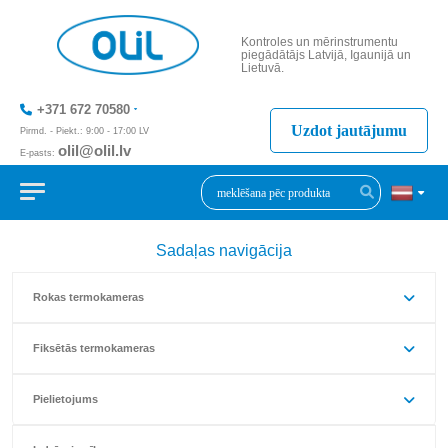
Kontroles un mērinstrumentu
piegādātājs Latvijā, Igaunijā un
Lietuvā.
+371 672 70580
Uzdot jautājumu
Pirmd. - Piekt.: 9:00 - 17:00 LV
olil@olil.lv
E-pasts:
+371 287 11411
Sadaļas navigācija
Rokas termokameras
Fiksētās termokameras
Pielietojums