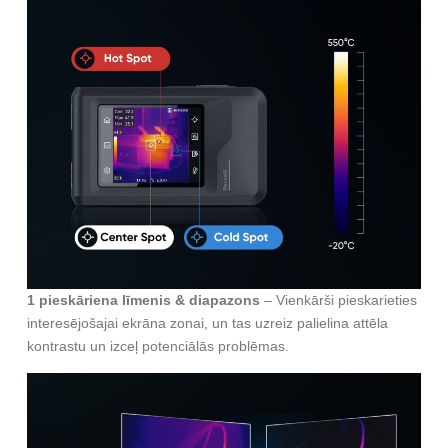
1 pieskāriena līmenis & diapazons
– Vienkārši pieskarieties
interesējošajai ekrāna zonai, un tas uzreiz palielina attēla
kontrastu un izceļ potenciālās problēmas.