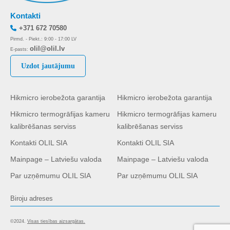
Kontakti
+371 672 70580
Pirmd. - Piekt.: 9:00 - 17:00 LV
olil@olil.lv
E-pasts:
Uzdot jautājumu
Hikmicro ierobežota garantija
Hikmicro ierobežota garantija
Hikmicro termogrāfijas kameru
Hikmicro termogrāfijas kameru
kalibrēšanas serviss
kalibrēšanas serviss
Kontakti OLIL SIA
Kontakti OLIL SIA
Mainpage – Latviešu valoda
Mainpage – Latviešu valoda
Par uzņēmumu OLIL SIA
Par uzņēmumu OLIL SIA
Biroju adreses
©2024.
Visas tiesības aizsargātas.