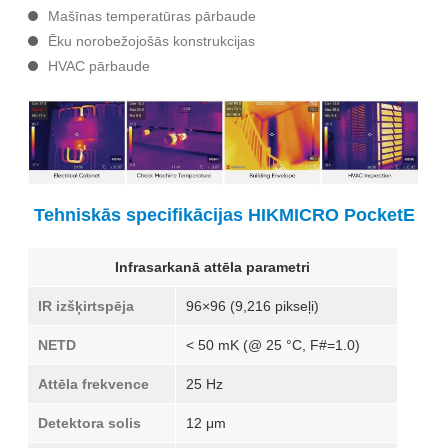
Mašīnas temperatūras pārbaude
Ēku norobežojošās konstrukcijas
HVAC pārbaude
Tehniskās specifikācijas HIKMICRO PocketE
Infrasarkanā attēla parametri
IR izšķirtspēja
96×96 (9,216 pikseļi)
NETD
< 50 mK (@ 25 °C, F#=1.0)
Attēla frekvence
25 Hz
Detektora solis
12 μm