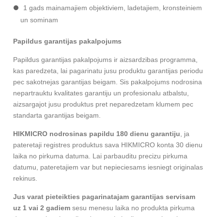
1 gads mainamajiem objektiviem, ladetajiem, kronsteiniem
un sominam
Papildus garantijas pakalpojums
Papildus garantijas pakalpojums ir aizsardzibas programma,
kas paredzeta, lai pagarinatu jusu produktu garantijas periodu
pec sakotnejas garantijas beigam. Sis pakalpojums nodrosina
nepartrauktu kvalitates garantiju un profesionalu atbalstu,
aizsargajot jusu produktus pret neparedzetam klumem pec
standarta garantijas beigam.
HIKMICRO nodrosinas papildu 180 dienu garantiju
, ja
pateretaji registres produktus sava HIKMICRO konta 30 dienu
laika no pirkuma datuma. Lai parbauditu precizu pirkuma
datumu, pateretajiem var but nepieciesams iesniegt originalas
rekinus.
Jus varat pieteikties pagarinatajam garantijas servisam
uz 1 vai 2 gadiem
sesu menesu laika no produkta pirkuma