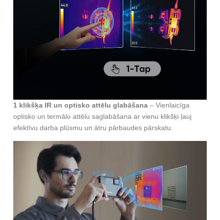
1 klikšķa IR un optisko attēlu glabāšana
– Vienlaicīga
optisko un termālo attēlu saglabāšana ar vienu klikšķi ļauj
efektīvu darba plūsmu un ātru pārbaudes pārskatu.