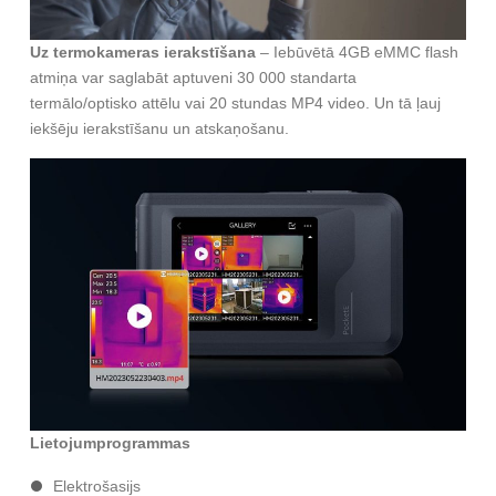
Uz termokameras ierakstīšana
– Iebūvētā 4GB eMMC flash
atmiņa var saglabāt aptuveni 30 000 standarta
termālo/optisko attēlu vai 20 stundas MP4 video. Un tā ļauj
iekšēju ierakstīšanu un atskaņošanu.
Lietojumprogrammas
Elektrošasijs