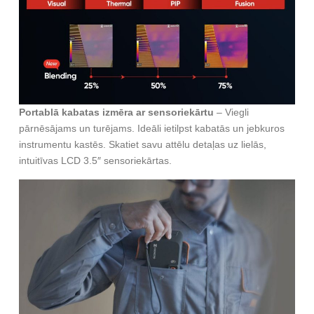
Portablā kabatas izmēra ar sensoriekārtu
– Viegli
pārnēsājams un turējams. Ideāli ietilpst kabatās un jebkuros
instrumentu kastēs. Skatiet savu attēlu detaļas uz lielās,
intuitīvas LCD 3.5″ sensoriekārtas.