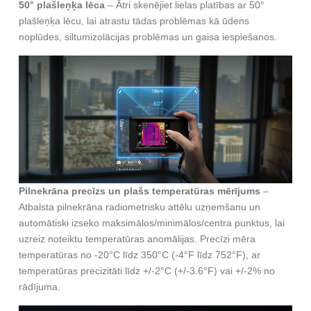
50° plašleņķa lēca
– Ātri skenējiet lielas platības ar 50°
plašleņķa lēcu, lai atrastu tādas problēmas kā ūdens
noplūdes, siltumizolācijas problēmas un gaisa iespiešanos.
Pilnekrāna precīzs un plašs temperatūras mērījums
–
Atbalsta pilnekrāna radiometrisku attēlu uzņemšanu un
automātiski izseko maksimālos/minimālos/centra punktus, lai
uzreiz noteiktu temperatūras anomālijas. Precīzi mēra
temperatūras no -20°C līdz 350°C (-4°F līdz 752°F), ar
temperatūras precizitāti līdz +/-2°C (+/-3.6°F) vai +/-2% no
rādījuma.