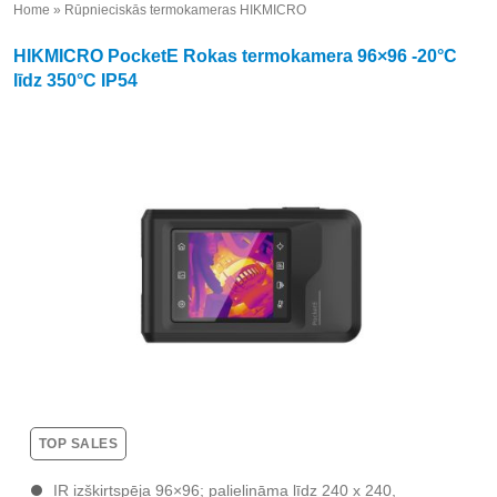
Home
»
Rūpnieciskās termokameras HIKMICRO
»
HIKMICRO PocketE Rokas termokamera 96×96 -20°C
līdz 350°C IP54
TOP SALES
IR izšķirtspēja 96×96; palielināma līdz 240 x 240,