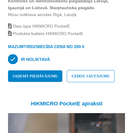
Kontroles un mērinstrumentu piegādātājs Latvijā,
Igaunijā un Lietuvā. Starptautiska piegāde.
Mūsu noliktava atrodas Rīgā, Latvijā.
Datu lapa HIKMICRO PocketE
Produkta buklets HIKMICRO PocketE
MAZUMTIRDZNIECĪBA CENA NO 280 €
IR NOLIKTAVĀ
SAŅEMT PIEDĀVĀJUMU
UZDOT JAUTĀJUMU
HIKMICRO PocketE apraksti