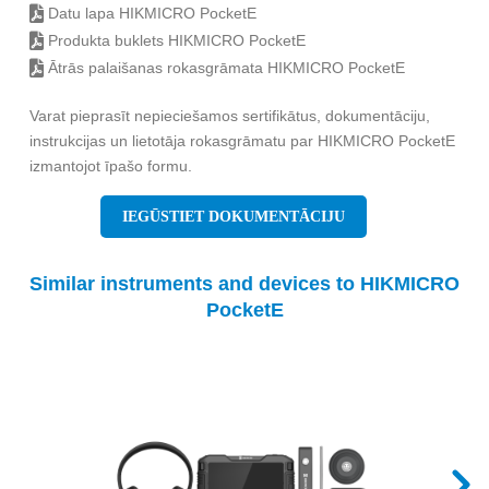
Datu lapa HIKMICRO PocketE
Produkta buklets HIKMICRO PocketE
Ātrās palaišanas rokasgrāmata HIKMICRO PocketE
Varat pieprasīt nepieciešamos sertifikātus, dokumentāciju,
instrukcijas un lietotāja rokasgrāmatu par HIKMICRO PocketE
izmantojot īpašo formu.
IEGŪSTIET DOKUMENTĀCIJU
Similar instruments and devices to HIKMICRO
PocketE