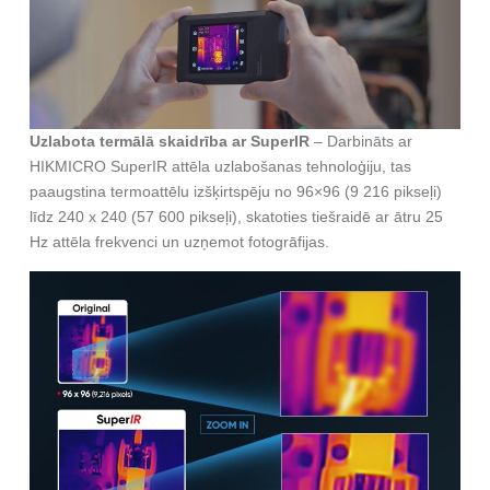
Uzlabota termālā skaidrība ar SuperIR
– Darbināts ar
HIKMICRO SuperIR attēla uzlabošanas tehnoloģiju, tas
paaugstina termoattēlu izšķirtspēju no 96×96 (9 216 pikseļi)
līdz 240 x 240 (57 600 pikseļi), skatoties tiešraidē ar ātru 25
Hz attēla frekvenci un uzņemot fotogrāfijas.