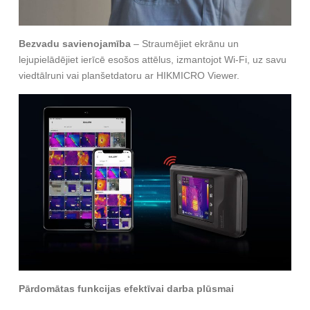
Bezvadu savienojamība
– Straumējiet ekrānu un
lejupielādējiet ierīcē esošos attēlus, izmantojot Wi-Fi, uz savu
viedtālruni vai planšetdatoru ar HIKMICRO Viewer.
Pārdomātas funkcijas efektīvai darba plūsmai