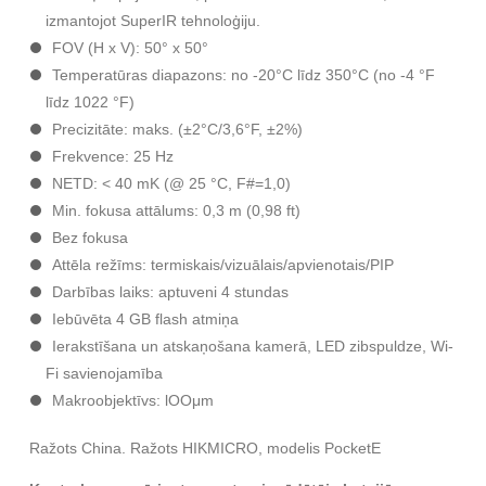
izmantojot SuperIR tehnoloģiju.
FOV (H x V): 50° х 50°
Temperatūras diapazons: no -20°С līdz 350°С (no -4 °F
līdz 1022 °F)
Precizitāte: maks. (±2°C/3,6°F, ±2%)
Frekvence: 25 Hz
NETD: < 40 mK (@ 25 °C, F#=1,0)
Min. fokusa attālums: 0,3 m (0,98 ft)
Bez fokusa
Attēla režīms: termiskais/vizuālais/apvienotais/PIP
Darbības laiks: aptuveni 4 stundas
Iebūvēta 4 GB flash atmiņa
Ierakstīšana un atskaņošana kamerā, LED zibspuldze, Wi-
Fi savienojamība
Makroobjektīvs: lOOμm
Ražots China. Ražots HIKMICRO, modelis PocketE