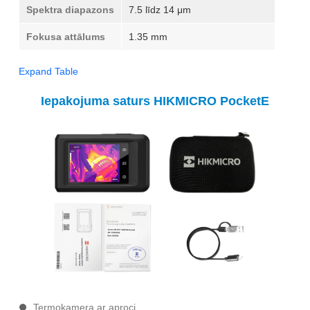
Spektra diapazons
7.5 līdz 14 μm
Fokusa attālums
1.35 mm
Expand Table
Iepakojuma saturs HIKMICRO PocketE
Termokamera ar aproci