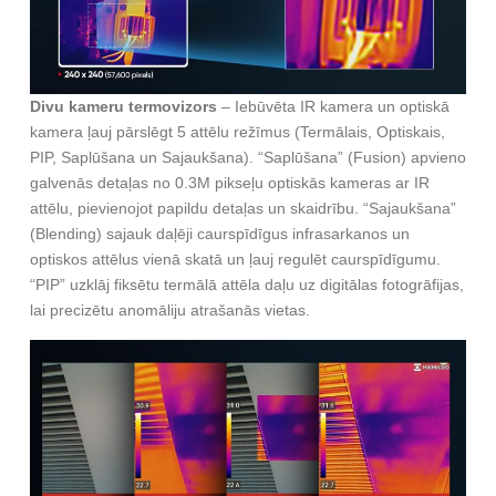
Divu kameru termovizors
– Iebūvēta IR kamera un optiskā
kamera ļauj pārslēgt 5 attēlu režīmus (Termālais, Optiskais,
PIP, Saplūšana un Sajaukšana). “Saplūšana” (Fusion) apvieno
galvenās detaļas no 0.3M pikseļu optiskās kameras ar IR
attēlu, pievienojot papildu detaļas un skaidrību. “Sajaukšana”
(Blending) sajauk daļēji caurspīdīgus infrasarkanos un
optiskos attēlus vienā skatā un ļauj regulēt caurspīdīgumu.
“PIP” uzklāj fiksētu termālā attēla daļu uz digitālas fotogrāfijas,
lai precizētu anomāliju atrašanās vietas.