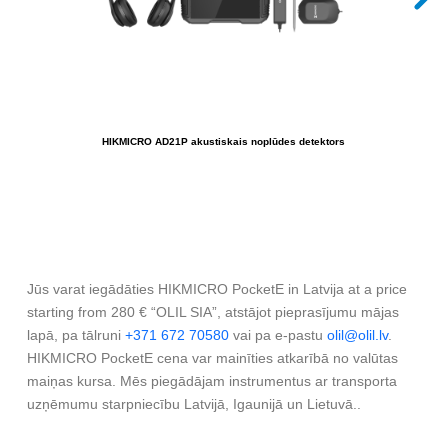
HIKMICRO AD21P akustiskais noplūdes detektors
H
Jūs varat iegādāties HIKMICRO PocketE in Latvija at a price
starting from 280 € “OLIL SIA”, atstājot pieprasījumu mājas
lapā, pa tālruni
+371 672 70580
vai pa e-pastu
olil@olil.lv
.
HIKMICRO PocketE cena var mainīties atkarībā no valūtas
maiņas kursa. Mēs piegādājam instrumentus ar transporta
uzņēmumu starpniecību Latvijā, Igaunijā un Lietuvā..