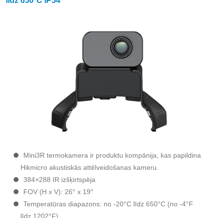
līdz 650°C IP54
Mini3R termokamera ir produktu kompānija, kas papildina
Hikmicro akustiskās attēlveidošanas kameru.
384×288 IR izšķirtspēja
FOV (H x V): 26° х 19°
Temperatūras diapazons: no -20°C līdz 650°C (no -4°F
līdz 1202°F)