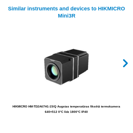
Similar instruments and devices to HIKMICRO
Mini3R
HIKMICRO HM-TD2A67H1-15/Q Augstas temperatūras fiksētā termokamera
HIKM
640×512 0°C līdz 1800°C IP40