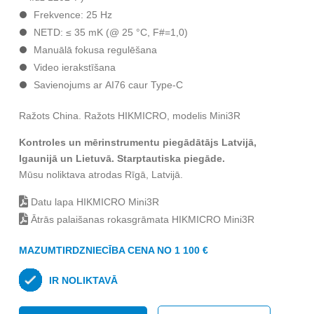
Frekvence: 25 Hz
NETD: ≤ 35 mK (@ 25 °C, F#=1,0)
Manuālā fokusa regulēšana
Video ierakstīšana
Savienojums ar АI76 caur Туре-С
Ražots China. Ražots HIKMICRO, modelis Mini3R
Kontroles un mērinstrumentu piegādātājs Latvijā,
Igaunijā un Lietuvā. Starptautiska piegāde.
Mūsu noliktava atrodas Rīgā, Latvijā.
Datu lapa HIKMICRO Mini3R
Ātrās palaišanas rokasgrāmata HIKMICRO Mini3R
MAZUMTIRDZNIECĪBA CENA NO 1 100 €
IR NOLIKTAVĀ