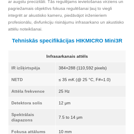
ar augstu precizitāti. Tās regulējams ievietošanas virziens un
pagriežamais objektīvs fokusa regulēšanai ļauj to viegli
integrēt ar akustisko kameru, piedāvājot inženieriem
profesionālu, divfunkciju risinājumu infrasarkano un akustisko
attēlu noteikšanai.
Tehniskās specifikācijas HIKMICRO Mini3R
Infrasarkanais attēls
IR izšķirtspēja
384×288 (110,592 pixels)
NETD
≤ 35 mK (@ 25 °C, F#=1.0)
Attēla frekvence
25 Hz
Detektora solis
12 μm
Spektrālais
7.5 to 14 μm
diapazons
Fokusa attālums
10 mm