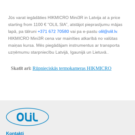
Jūs varat iegādāties HIKMICRO Mini3R in Latvija at a price
starting from 1100 € “OLIL SIA”, atstājot pieprasījumu mājas
lapā, pa tālruni
+371 672 70580
vai pa e-pastu
olil@olil.lv
.
HIKMICRO Mini3R cena var mainīties atkarībā no valūtas
maiņas kursa. Mēs piegādājam instrumentus ar transporta
uzņēmumu starpniecību Latvijā, Igaunijā un Lietuvā..
Skatīt arī:
Rūpnieciskās termokameras HIKMICRO
Kontakti