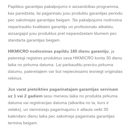
Papildus garantijas pakalpojums ir aizsardzibas programma,
kas paredzeta, lai pagarinatu jusu produktu garantijas periodu
pec sakotnejas garantijas beigam. Sis pakalpojums nodrosina
nepartrauktu kvalitates garantiju un profesionalu atbalstu,
aizsargajot jusu produktus pret neparedzetam klumem pec
standarta garantijas beigam.
HIKMICRO nodrosinas papildu 180 dienu garantiju
, ja
pateretaji registres produktus sava HIKMICRO konta 30 dienu
laika no pirkuma datuma. Lai parbauditu precizu pirkuma
datumu, pateretajiem var but nepieciesams iesniegt originalas
rekinus.
Jus varat pieteikties pagarinatajam garantijas servisam
uz 1 vai 2 gadiem
sesu menesu laika no produkta pirkuma
datuma vai registracijas datuma (atkariba no ta, kurs ir
velaks), un vienreizeju pagarinajumu ir atlauts veikt 30
kalendaro dienu laika pec sakotneja pagarinata garantijas
termina beigam.