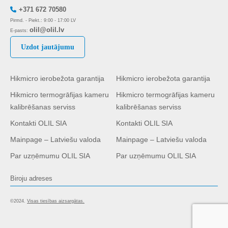
+371 672 70580
Pirmd. - Piekt.: 9:00 - 17:00 LV
olil@olil.lv
E-pasts:
Uzdot jautājumu
Hikmicro ierobežota garantija
Hikmicro ierobežota garantija
Hikmicro termogrāfijas kameru
Hikmicro termogrāfijas kameru
kalibrēšanas serviss
kalibrēšanas serviss
Kontakti OLIL SIA
Kontakti OLIL SIA
Mainpage – Latviešu valoda
Mainpage – Latviešu valoda
Par uzņēmumu OLIL SIA
Par uzņēmumu OLIL SIA
Biroju adreses
©2024.
Visas tiesības aizsargātas.