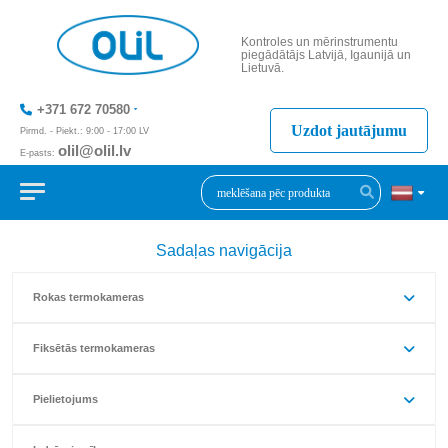
Kontroles un mērinstrumentu
piegādātājs Latvijā, Igaunijā un
Lietuvā.
+371 672 70580
Uzdot jautājumu
Pirmd. - Piekt.: 9:00 - 17:00 LV
olil@olil.lv
E-pasts:
+371 287 11411
Sadaļas navigācija
Rokas termokameras
Fiksētās termokameras
Pielietojums