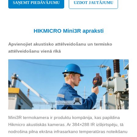
SAŅEMT PIEDĀVĀJUMU
UZDOT JAUTĀJUMU
HIKMICRO Mini3R apraksti
Apvienojiet akustisko attēlveidošanu un termisko
attēlveidošanu vienā rīkā
Mini3R termokamera ir produktu kompānija, kas papildina
Hikmicro akustiskās kameras. Ar 384×288 IR izšķirtspēju, tā
nodrošina pilna ekrāna infrasarkano temperatūras noteikšanu