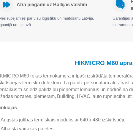
Ātra piegāde uz Baltijas valstīm
a
Mēs rūpējamies par visu loģistiku un muitošanu Latvijā,
Garantijas 
Igaunijā un Lietuvā.
instrumentu
HIKMICRO M60 apra
KMICRO M60 rokas termokamera ir īpaši izstrādāta temperatūras
šķirtspējas termisko detektoru. Tā palīdz personālam ātri atrast
enlaikus tā sniedz palīdzību pieņemot lēmumus un nodrošina dro
žādās nozarēs, piemēram, Building, HVAC, auto rūpniecībā utt.
nkcijas
Augstas jutības termiskais modulis ar 640 x 480 izšķirtspēju
Atbalsta vairākas paletes