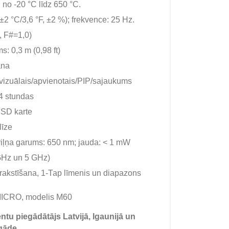
no -20 °C līdz 650 °C.
2 °C/3,6 °F, ±2 %); frekvence: 25 Hz.
 F#=1,0)
s: 0,3 m (0,98 ft)
ana
s/vizuālais/apvienotais/PIP/sajaukums
 4 stundas
SD karte
līze
, viļņa garums: 650 nm; jauda: < 1 mW
 GHz un 5 GHz)
rakstīšana, 1-Тар līmenis un diapazons
MICRO, modelis M60
tu piegādātājs Latvijā, Igaunijā un
gāde.