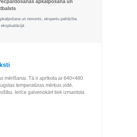
Pēcpārdošanas apkalpošana un
tbalsts
apkalpošana un remonts, ekspertu palīdzība
 ekspluatācijā
ksti
 mērīšanai. Tā ir aprīkota ar 640×480
 augstas temperatūras mērķus vidē.
šību. Ierīce galvenokārt tiek izmantota