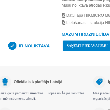
Mūsu noliktava atrodas Rīgā
Datu lapa HIKMICRO M
Lietošanas instrukcija 
MAZUMTIRDZNIECĪBA 
IR NOLIKTAVĀ
SAŅEMT PIEDĀVĀJUMU
Oficiālais izplatītājs Latvijā
Ī
Laika gaitā pārbaudīti Amerikas, Eiropas un Āzijas kontroles
Mēs piedāvā
un mērinstrumentu zīmoli.
organizāci