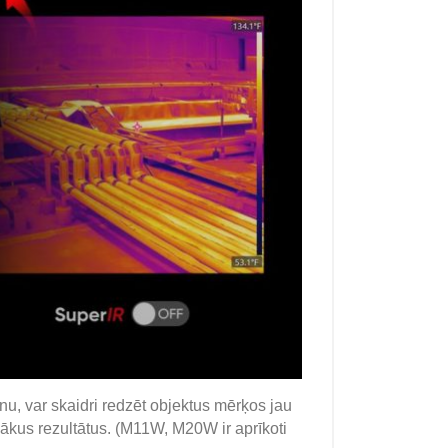
, var skaidri redzēt objektus mērķos jau
īzākus rezultātus. (M11W, M20W ir aprīkoti