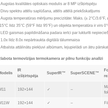
Augstas kvalitātes optiskais modulis ar 8 MP izšķirtspēju
Divu spektru attēlu saplūšana, attēls attēlā priekšskatījums
Augsta temperatūras mērījumu precizitāte: Maks. (± 2°C/3.6°F, ±
15°C līdz 35°C (59°F līdz 95°F) un objekta temperatūra ir virs 0
LED gaismas papildināšana padara ierīci par lukturīti nepieci
1.0x līdz 8.0x nepārtraukta digitālā tālummaiņa
Atbalsta attālinātu piekļuvi albūmam, lejupielādi un ātru pārskatu
labota termovīzijas termokamera ar pilnu funkciju analīzi
IR
F
Modelis
SuperIR™
SuperSCENE™
izšķirtspēja
re
M
M11
192×144
✓
–
f
M11W
192×144
✓
–
Fi