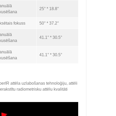
anuālā
25° * 18.8°
okusēšana
ksētais fokuss
50° * 37.2°
anuālā
41.1° * 30.5°
okusēšana
anuālā
41.1° * 30.5°
okusēšana
IR attēla uzlabošanas tehnoloģiju, attēli
erakstītu radiometrisku attēlu kvalitāti