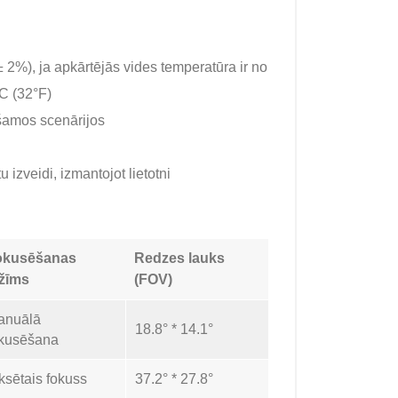
 2%), ja apkārtējās vides temperatūra ir no
°C (32°F)
ešamos scenārijos
 izveidi, izmantojot lietotni
okusēšanas
Redzes lauks
žīms
(FOV)
anuālā
18.8° * 14.1°
okusēšana
ksētais fokuss
37.2° * 27.8°