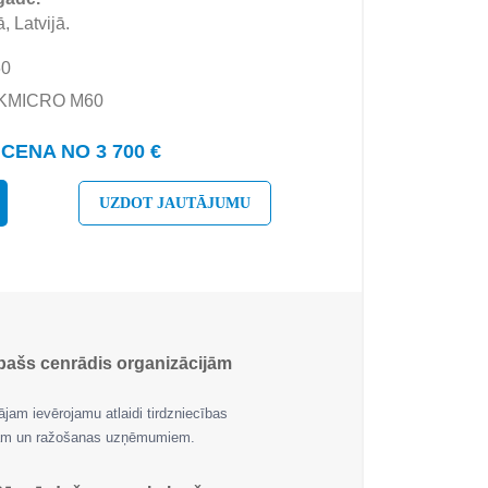
, Latvijā.
60
HIKMICRO M60
CENA NO 3 700 €
UZDOT JAUTĀJUMU
pašs cenrādis organizācijām
jam ievērojamu atlaidi tirdzniecības
jām un ražošanas uzņēmumiem.