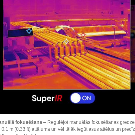
anuālā fokusēšana
– Regulējot manuālās fokusēšanas gredzenu
 0.1 m (0.33 ft) attāluma un vēl tālāk iegūt asus attēlus un prec