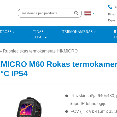
+
Pirmd. 
E-past
+
NDROŠS
TĪRĀS
TERMOKAMERAS
J
TELPAS
KU
»
Rūpnieciskās termokameras HIKMICRO
»
MICRO M60 Rokas termokamera
°C IP54
IR izšķirtspēja 640×480;
SuperIR tehnoloģiju.
FOV (H x V): 41,9° x 33,3