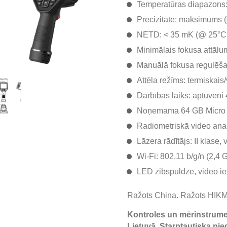
Temperatūras diapazons: 
Precizitāte: maksimums (±
NETD: < 35 mK (@ 25°C,
Minimālais fokusa attālum
Manuālā fokusa regulēš
Attēla režīms: termiskai
Darbības laiks: aptuveni
Noņemama 64 GB Micro 
Radiometriskā video ana
Lāzera rādītājs: II klase
Wi-Fi: 802.11 b/g/n (2,4
LED zibspuldze, video ie
Ražots China. Ražots HIK
Kontroles un mērinstrumen
Lietuvā. Starptautiska pie