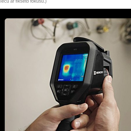
 lēcu ar fiksēto fokusu.)