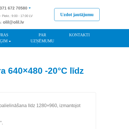
371 672 70580
Uzdot jautājumu
- Piekt.: 9:00 - 17:00 LV
olil@olil.lv
s:
371 287 11411
ŪRAS
PAR
KONTAKTI
ĢIM
UZŅĒMUMU
 640×480 -20°C līdz
 palielināšana līdz 1280×960, izmantojot
°.