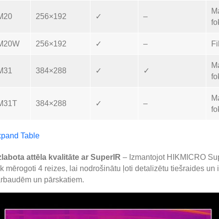
M
M20
256×192
✓
–
f
M20W
256×192
✓
–
Fi
M
M31
384×288
✓
✓
f
M
M31T
384×288
✓
–
f
pand Table
labota attēla kvalitāte ar SuperIR
– Izmantojot HIKMICRO Super
ek mērogoti 4 reizes, lai nodrošinātu ļoti detalizētu tiešraides un i
rbaudēm un pārskatiem.