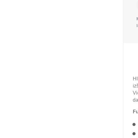
HI
iz
Vi
da
Fu