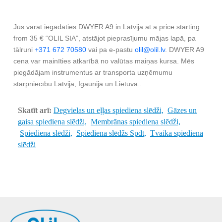
Jūs varat iegādāties DWYER A9 in Latvija at a price starting
from 35 € “OLIL SIA”, atstājot pieprasījumu mājas lapā, pa
tālruni
+371 672 70580
vai pa e-pastu
olil@olil.lv
. DWYER A9
cena var mainīties atkarībā no valūtas maiņas kursa. Mēs
piegādājam instrumentus ar transporta uzņēmumu
starpniecību Latvijā, Igaunijā un Lietuvā..
Skatīt arī:
Degvielas un eļļas spiediena slēdži,
Gāzes un
gaisa spiediena slēdži,
Membrānas spiediena slēdži,
Spiediena slēdži,
Spiediena slēdžs Spdt,
Tvaika spiediena
slēdži