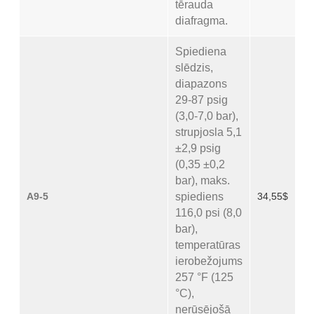
tērauda
diafragma.
Spiediena
slēdzis,
diapazons
29-87 psig
(3,0-7,0 bar),
strupjosla 5,1
±2,9 psig
(0,35 ±0,2
bar), maks.
A9-5
spiediens
34,55$
116,0 psi (8,0
bar),
temperatūras
ierobežojums
257 °F (125
°C),
nerūsējošā