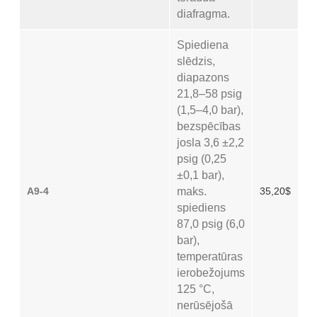
diafragma.
Spiediena
slēdzis,
diapazons
21,8–58 psig
(1,5–4,0 bar),
bezspēcības
josla 3,6 ±2,2
psig (0,25
±0,1 bar),
A9-4
maks.
35,20$
spiediens
87,0 psig (6,0
bar),
temperatūras
ierobežojums
125 °C,
nerūsējošā