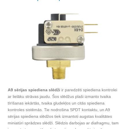
A9 sērijas spiediena slēdži
ir paredzēti spiediena kontrolei
ar lielāku strāvas jaudu. Šos slēdžus plaši izmanto tvaika
tīrīšanas iekārtās, tvaika gludekļos un citās spiediena
kontroles sistēmās. Tie nodrošina SPDT kontaktu, un A9
sērijas spiediena slēdžos tiek izmantoti augstas kvalitātes
miniatūri sprādzes slēdži. Slēdzis darbojas ar diafragmu, tam