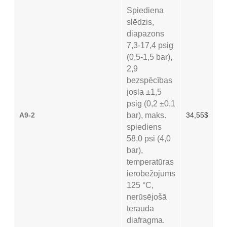
Spiediena
slēdzis,
diapazons
7,3-17,4 psig
(0,5-1,5 bar),
2,9
bezspēcības
josla ±1,5
psig (0,2 ±0,1
A9-2
bar), maks.
34,55$
spiediens
58,0 psi (4,0
bar),
temperatūras
ierobežojums
125 °C,
nerūsējošā
tērauda
diafragma.