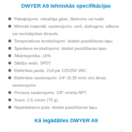
DWYER A9 tehniskās specifikācijas
Pakalpojums: nekaitīga gāze, šķidrums vai tvaiki.
Mitrināti materiāli: savienojums: varš, diafragma: silikons
vai nerūsējošais tērauds.
Temperatūras ierobežojumi: skatiet pasūtīšanas lapu.
Spiediena ierobežojums: skatiet pasūtīšanas lapu.
Atkārtojamība: ±5%.
Slēdža veids: SPDT.
Elektrības jauda: 21A pie 125/250 VAC.
Elektriskie savienojumi: 1/4″ (6,35 mm) vīrs ātrais
savienojums.
Procesa savienojums: 1/8″ vīrieša NPT.
Svars: 2,6 unces (75 g).
Nepietiekama josla: skatiet pasūtīšanas lapu.
Kā iegādāties DWYER A9