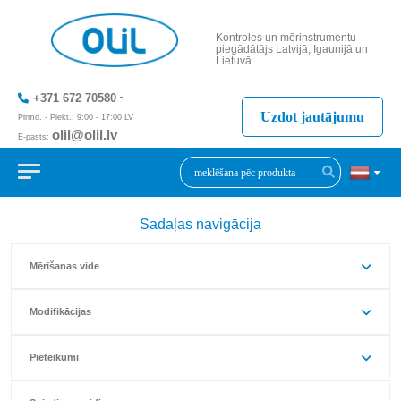
Kontroles un mērinstrumentu
piegādātājs Latvijā, Igaunijā un
Lietuvā.
+371 672 70580
Uzdot jautājumu
Pirmd. - Piekt.: 9:00 - 17:00 LV
olil@olil.lv
E-pasts:
+371 287 11411
Sadaļas navigācija
Mērīšanas vide
Modifikācijas
Pieteikumi