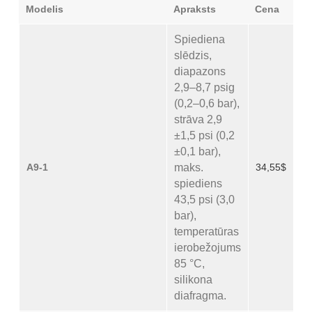
Modelis
Apraksts
Cena
Spiediena
slēdzis,
diapazons
2,9–8,7 psig
(0,2–0,6 bar),
strāva 2,9
±1,5 psi (0,2
±0,1 bar),
A9-1
maks.
34,55$
spiediens
43,5 psi (3,0
bar),
temperatūras
ierobežojums
85 °C,
silikona
diafragma.