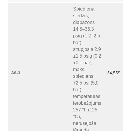
Spiediena
slēdzis,
diapazons
14,5–36,3
psig (1,2–2,5
bar),
strupjosla 2,9
±1,5 psig (0,2
±0,1 bar),
maks.
A9-3
34,55$
spiediens
72,5 psi (5,0
bar),
temperatūras
ierobežojums
257 °F (125
°C),
nerūsējošā
tērauda