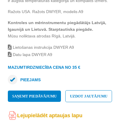
ir augsta temperatūras kategorija un kompakts izmērs.
Ražots USA. Ražots DWYER, modelis A9
Kontroles un mērinstrumentu piegādātājs Latvijā,
Igaunijā un Lietuvā. Starptautiska piegāde.
Mūsu noliktava atrodas Rīgā, Latvijā.
Lietošanas instrukcija DWYER A9
Datu lapa DWYER A9
MAZUMTIRDZNIECĪBA CENA NO 35 €
PIEEJAMS
SAŅEMT PIEDĀVĀJUMU
UZDOT JAUTĀJUMU
Lejupielādēt aptaujas lapu