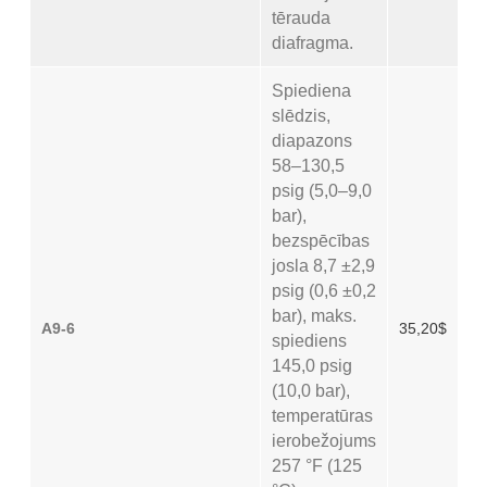
tērauda
diafragma.
Spiediena
slēdzis,
diapazons
58–130,5
psig (5,0–9,0
bar),
bezspēcības
josla 8,7 ±2,9
psig (0,6 ±0,2
bar), maks.
A9-6
35,20$
spiediens
145,0 psig
(10,0 bar),
temperatūras
ierobežojums
257 °F (125