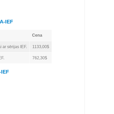
A-IEF
Cena
 ar sērijas IEF.
1133,00$
EF.
762,30$
-IEF