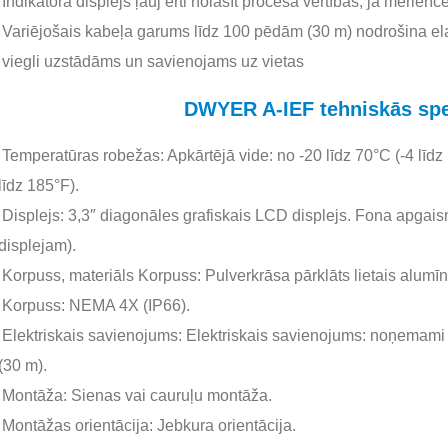
Indikatora displejs ļauj ērti nolasīt procesa vērtības, ja mērier
Variējošais kabeļa garums līdz 100 pēdām (30 m) nodrošina el
viegli uzstādāms un savienojams uz vietas
DWYER A-IEF tehniskās spec
Temperatūras robežas: Apkārtējā vide: no -20 līdz 70°C (-4 līdz
līdz 185°F).
Displejs: 3,3″ diagonāles grafiskais LCD displejs. Fona apgais
displejam).
Korpuss, materiāls Korpuss: Pulverkrāsa pārklāts lietais alumī
Korpuss: NEMA 4X (IP66).
Elektriskais savienojums: Elektriskais savienojums: noņemami
(30 m).
Montāža: Sienas vai cauruļu montāža.
Montāžas orientācija: Jebkura orientācija.