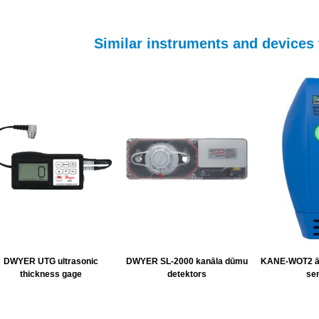
Similar instruments and device
DWYER UTG ultrasonic
DWYER SL-2000 kanāla dūmu
KANE-WOT2 ār
thickness gage
detektors
se