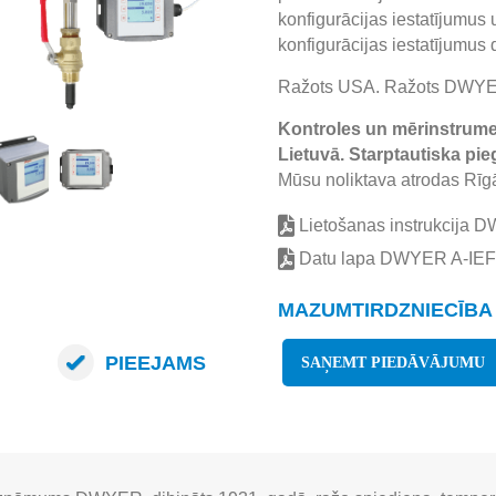
konfigurācijas iestatījumus 
konfigurācijas iestatījumus d
Ražots USA. Ražots DWYER
Kontroles un mērinstrumen
Lietuvā. Starptautiska pie
Mūsu noliktava atrodas Rīgā
Lietošanas instrukcija 
Datu lapa DWYER A-IEF
MAZUMTIRDZNIECĪBA 
PIEEJAMS
SAŅEMT PIEDĀVĀJUMU