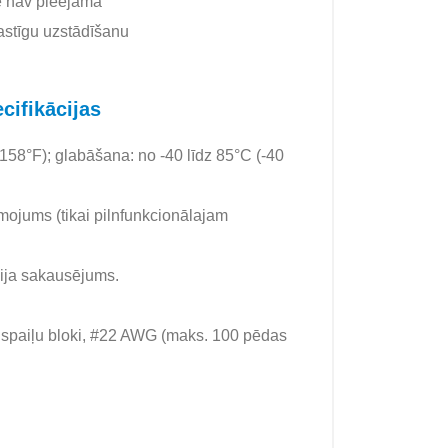
īce nav pieejama
astīgu uzstādīšanu
ifikācijas
 158°F); glabāšana: no -40 līdz 85°C (-40
mojums (tikai pilnfunkcionālajam
nija sakausējums.
 spaiļu bloki, #22 AWG (maks. 100 pēdas