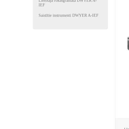
Lietotāja rokasgrāmata DWYER A-
IEF
Saistītie instrumenti DWYER A-IEF