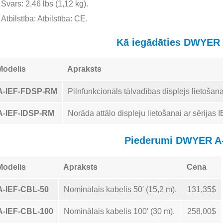
Svars: 2,46 lbs (1,12 kg).
Atbilstība: Atbilstība: CE.
Kā iegādāties DWYER 
Modelis
Apraksts
A-IEF-FDSP-RM
Pilnfunkcionāls tālvadības displejs lietošanai
A-IEF-IDSP-RM
Norāda attālo displeju lietošanai ar sērijas I
Piederumi DWYER A
Modelis
Apraksts
Cena
A-IEF-CBL-50
Nominālais kabelis 50′ (15,2 m).
131,35$
A-IEF-CBL-100
Nominālais kabelis 100′ (30 m).
258,00$