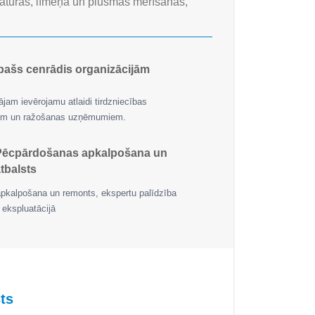
tūras, līmeņa un plūsmas mērīšanas,
pašs cenrādis organizācijām
jam ievērojamu atlaidi tirdzniecības
jām un ražošanas uzņēmumiem.
Pēcpārdošanas apkalpošana un
tbalsts
apkalpošana un remonts, ekspertu palīdzība
 ekspluatācijā
ts