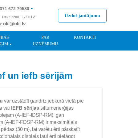
371 672 70580
Uzdot jautājumu
- Piekt.: 9:00 - 17:00 LV
olil@olil.lv
s:
371 287 11411
ŪRAS
PAR
KONTAKTI
ĢIM
UZŅĒMUMU
f un iefb sērijām
ju
var uzstādīt gandrīz jebkurā vietā pie
a vai
IEFB sērijas
siltumenerģijas
isplejam (A-IEF-IDSP-RM), gan
am (A-IEF-FDSP-RM) ir maksimālais
ēdas (30 m), lai varētu ērti pārskatīt
ionālais displejs ļauj ērti pielāgot