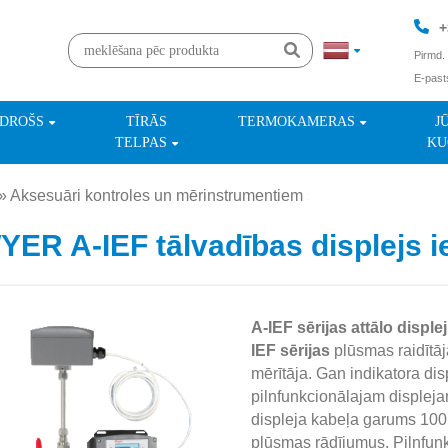
+
Pirmd. 
E-past
+
NDROŠS
TĪRĀS
TERMOKAMERAS
J
TELPAS
KU
»
Aksesuāri kontroles un mērinstrumentiem
»
ER A-IEF tālvadības displejs ie
A-IEF sērijas attālo disple
IEF sērijas
plūsmas raidītāj
mērītāja. Gan indikatora d
pilnfunkcionālajam displej
displeja kabeļa garums 100 p
plūsmas rādījumus. Pilnfunkc