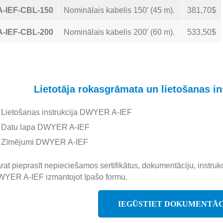
A-IEF-CBL-150
Nominālais kabelis 150′ (45 m).
381,70$
A-IEF-CBL-200
Nominālais kabelis 200′ (60 m).
533,50$
Lietotāja rokasgrāmata un lietošanas i
Lietošanas instrukcija DWYER A-IEF
Datu lapa DWYER A-IEF
Zīmējumi DWYER A-IEF
rat pieprasīt nepieciešamos sertifikātus, dokumentāciju, instruk
YER A-IEF izmantojot īpašo formu.
IEGŪSTIET DOKUMENTĀC