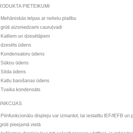
RODUKTA PIETEIKUMI
Mehāniskās telpas ar nelielu platību
grūti aizsniedzami cauruļvadi
Katliem un dzesētājiem
dzesēts ūdens
Kondensatoru ūdens
Sūkņu ūdens
Silda ūdens
Katlu barošanas ūdens
Tvaika kondensāts
UNKCIJAS
Pilnfunkcionālu displeju var izmantot, lai iestatītu IEF/IEFB un p
grūti pieejamā vietā