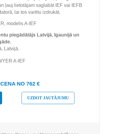
un ļauj lietotājam saglabāt IEF vai IEFB
atorā, lai tos varētu izdrukāt.
, modelis A-IEF
tu piegādātājs Latvijā, Igaunijā un
gāde.
, Latvijā.
DWYER A-IEF
CENA NO 762 €
UZDOT JAUTĀJUMU