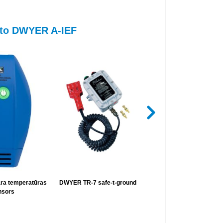
s to DWYER A-IEF
a temperatūras
DWYER TR-7 safe-t-ground
MIRKIP A465R Sienas pl
nsors
diferenciālā spiedien
mērītājam/sensoram