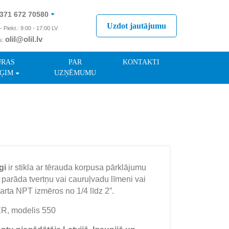
371 672 70580
Uzdot jautājumu
- Piekt.: 9:00 - 17:00 LV
olil@olil.lv
s:
371 287 11411
ŪRAS
PAR
KONTAKTI
ĢIM
UZŅĒMUMU
gi
ir stikla ar tērauda korpusa pārklājumu
 parāda tvertņu vai cauruļvadu līmeni vai
arta NPT izmēros no 1/4 līdz 2”.
R, modelis 550