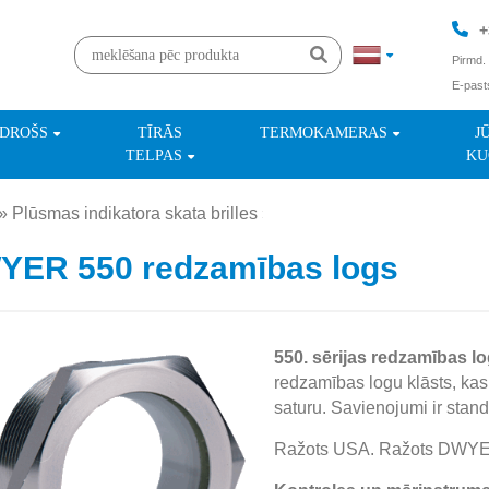
+
Pirmd. 
E-past
+
NDROŠS
TĪRĀS
TERMOKAMERAS
J
TELPAS
KU
»
Plūsmas indikatora skata brilles
»
YER 550 redzamības logs
550. sērijas redzamības lo
redzamības logu klāsts, kas
saturu. Savienojumi ir stand
Ražots USA. Ražots DWYE