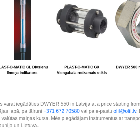
LAST-O-MATIC GL Divsienu
PLAST-O-MATIC GX
DWYER 500 r
līmeņa indikators
Viengabala redzamais stikls
s varat iegādāties DWYER 550 in Latvija at a price starting from
jas lapā, pa tālruni
+371 672 70580
vai pa e-pastu
olil@olil.lv
.
 valūtas maiņas kursa. Mēs piegādājam instrumentus ar transpo
aunijā un Lietuvā..