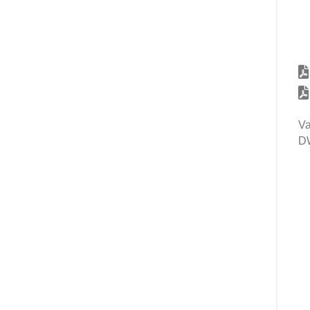
Va
DW