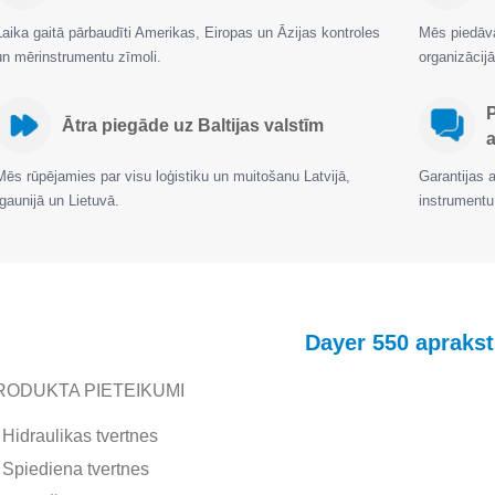
Laika gaitā pārbaudīti Amerikas, Eiropas un Āzijas kontroles
Mēs piedāvā
un mērinstrumentu zīmoli.
organizāci
Ātra piegāde uz Baltijas valstīm
a
Mēs rūpējamies par visu loģistiku un muitošanu Latvijā,
Garantijas 
Igaunijā un Lietuvā.
instrumentu
Dayer 550 aprakst
RODUKTA PIETEIKUMI
Hidraulikas tvertnes
Spiediena tvertnes