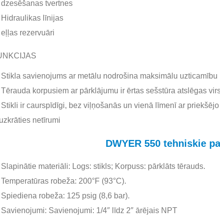
dzesēšanas tvertnes
Hidraulikas līnijas
eļļas rezervuāri
UNKCIJAS
Stikla savienojums ar metālu nodrošina maksimālu uzticamību
Tērauda korpusiem ar pārklājumu ir ērtas sešstūra atslēgas vir
Stikli ir caurspīdīgi, bez viļņošanās un vienā līmenī ar priekšē
uzkrāties netīrumi
DWYER 550 tehniskie pa
Slapinātie materiāli: Logs: stikls; Korpuss: pārklāts tērauds.
Temperatūras robeža: 200°F (93°C).
Spiediena robeža: 125 psig (8,6 bar).
Savienojumi: Savienojumi: 1/4″ līdz 2″ ārējais NPT