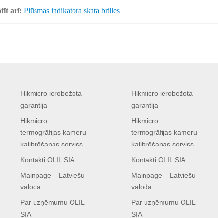
tīt arī:
Plūsmas indikatora skata brilles
Hikmicro ierobežota
Hikmicro ierobežota
garantija
garantija
Hikmicro
Hikmicro
termogrāfijas kameru
termogrāfijas kameru
kalibrēšanas serviss
kalibrēšanas serviss
Kontakti OLIL SIA
Kontakti OLIL SIA
Mainpage – Latviešu
Mainpage – Latviešu
valoda
valoda
Par uzņēmumu OLIL
Par uzņēmumu OLIL
SIA
SIA