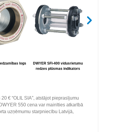
edzamības logs
DWYER SFI-400 vidusrietumu
DWYER SFI-700 Midwe
redzes plūsmas indikators
redzes plūsmas indikat
 20 € “OLIL SIA”, atstājot pieprasījumu
 DWYER 550 cena var mainīties atkarībā
rta uzņēmumu starpniecību Latvijā,