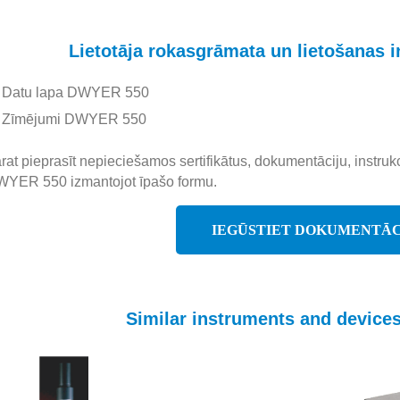
Lietotāja rokasgrāmata un lietošanas 
Datu lapa DWYER 550
Zīmējumi DWYER 550
rat pieprasīt nepieciešamos sertifikātus, dokumentāciju, instruk
YER 550 izmantojot īpašo formu.
IEGŪSTIET DOKUMENTĀC
Similar instruments and devic