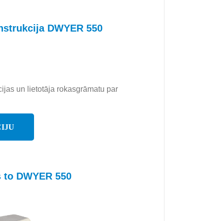
instrukcija DWYER 550
cijas un lietotāja rokasgrāmatu par
IJU
es to DWYER 550