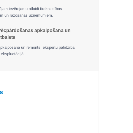
jam ievērojamu atlaidi tirdzniecības
jām un ražošanas uzņēmumiem.
Pēcpārdošanas apkalpošana un
tbalsts
apkalpošana un remonts, ekspertu palīdzība
 ekspluatācijā
s