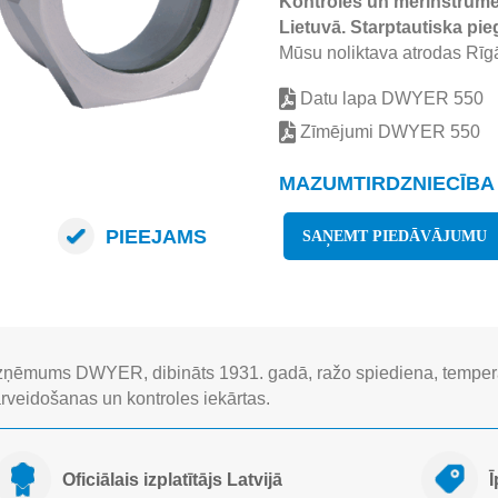
Kontroles un mērinstrumen
Lietuvā. Starptautiska pie
Mūsu noliktava atrodas Rīgā
Datu lapa DWYER 550
Zīmējumi DWYER 550
MAZUMTIRDZNIECĪBA 
PIEEJAMS
SAŅEMT PIEDĀVĀJUMU
ņēmums DWYER, dibināts 1931. gadā, ražo spiediena, tempera
rveidošanas un kontroles iekārtas.
Oficiālais izplatītājs Latvijā
Ī