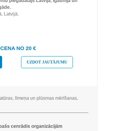
tu piegādātājs Latvijā, Igaunijā un
gāde.
, Latvijā.
CENA NO 20 €
UZDOT JAUTĀJUMU
tūras, līmeņa un plūsmas mērīšanas,
pašs cenrādis organizācijām