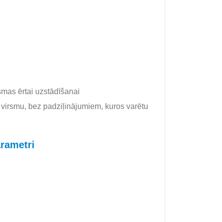
smas ērtai uzstādīšanai
jo virsmu, bez padziļinājumiem, kuros varētu
rametri