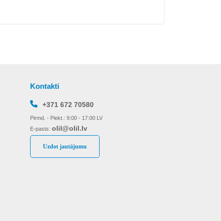
Kontakti
+371 672 70580
Pirmd. - Piekt.: 9:00 - 17:00 LV
olil@olil.lv
E-pasts:
Uzdot jautājumu