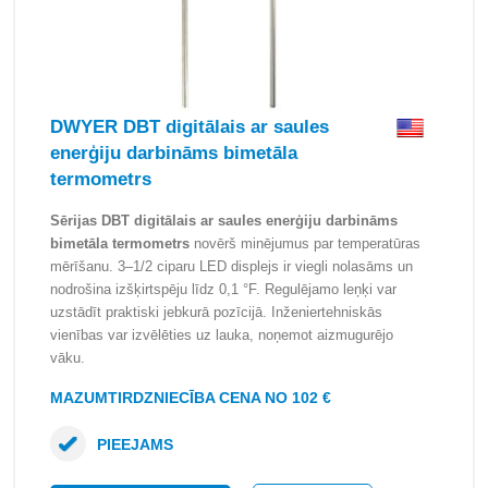
DWYER DBT digitālais ar saules
enerģiju darbināms bimetāla
termometrs
Sērijas DBT digitālais ar saules enerģiju darbināms
bimetāla termometrs
novērš minējumus par temperatūras
mērīšanu. 3–1/2 ciparu LED displejs ir viegli nolasāms un
nodrošina izšķirtspēju līdz 0,1 °F. Regulējamo leņķi var
uzstādīt praktiski jebkurā pozīcijā. Inženiertehniskās
vienības var izvēlēties uz lauka, noņemot aizmugurējo
vāku.
MAZUMTIRDZNIECĪBA CENA NO 102 €
PIEEJAMS