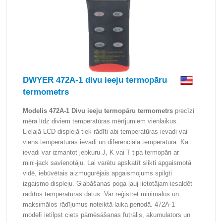
DWYER 472A-1 divu ieeju termopāru
termometrs
Modelis 472A-1 Divu ieeju termopāru termometrs
precīzi
mēra līdz diviem temperatūras mērījumiem vienlaikus.
Lielajā LCD displejā tiek rādīti abi temperatūras ievadi vai
viens temperatūras ievadi un diferenciālā temperatūra. Kā
ievadi var izmantot jebkuru J, K vai T tipa termopāri ar
mini-jack savienotāju. Lai varētu apskatīt slikti apgaismotā
vidē, iebūvētais aizmugurējais apgaismojums spilgti
izgaismo displeju. Glabāšanas poga ļauj lietotājam iesaldēt
rādītos temperatūras datus. Var reģistrēt minimālos un
maksimālos rādījumus noteiktā laika periodā. 472A-1
modelī ietilpst ciets pārnēsāšanas futrālis, akumulators un