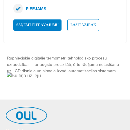
PIEEJAMS
SAŅEMT PIEDĀVĀJUMU
LASĪT VAIRĀK
Rūpnieciskie digitālie termometri tehnoloģisko procesu
uzraudzībai — ar augstu precizitāti, ērtu rādījumu nolasīšanu
uz LCD displeja un signāla izvadi automatizācijas sistēmām.
Katalogā Pt100, Pt1000 un termopāru sensoru bāzes modeļi ar
diapazonu no −200 °C līdz +1300 °C.
Kas ir digitālais rūpnieciskais termometrs
Digitālais rūpnieciskais termometrs apvieno temperatūras
sensoru (RTD vai termopāru) ar elektronisko apstrādes bloku
un displeju, sniedzot precīzu un atkārtojamu mērījumu ar
redzamu skaitlisku rādījumu. Salīdzinājumā ar mehāniskajiem