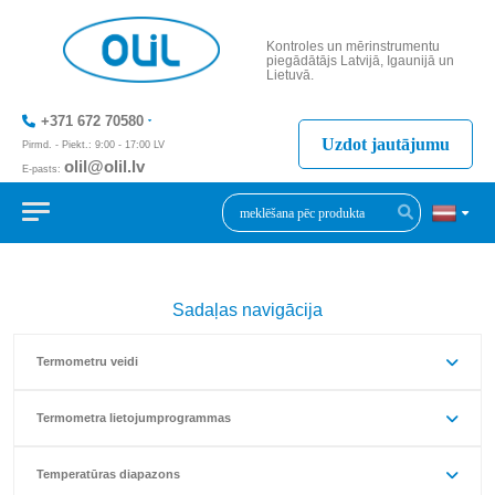
Kontroles un mērinstrumentu
piegādātājs Latvijā, Igaunijā un
Lietuvā.
+371 672 70580
Uzdot jautājumu
Pirmd. - Piekt.: 9:00 - 17:00 LV
olil@olil.lv
E-pasts:
+371 287 11411
Sadaļas navigācija
Termometru veidi
Termometra lietojumprogrammas
Temperatūras diapazons