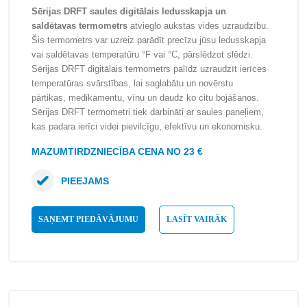
Sērijas DRFT saules digitālais ledusskapja un
saldētavas termometrs
atvieglo aukstas vides uzraudzību.
Šis termometrs var uzreiz parādīt precīzu jūsu ledusskapja
vai saldētavas temperatūru °F vai °C, pārslēdzot slēdzi.
Sērijas DRFT digitālais termometrs palīdz uzraudzīt ierīces
temperatūras svārstības, lai saglabātu un novērstu
pārtikas, medikamentu, vīnu un daudz ko citu bojāšanos.
Sērijas DRFT termometri tiek darbināti ar saules paneļiem,
kas padara ierīci videi pievilcīgu, efektīvu un ekonomisku.
MAZUMTIRDZNIECĪBA CENA NO 23 €
PIEEJAMS
SAŅEMT PIEDĀVĀJUMU
LASĪT VAIRĀK