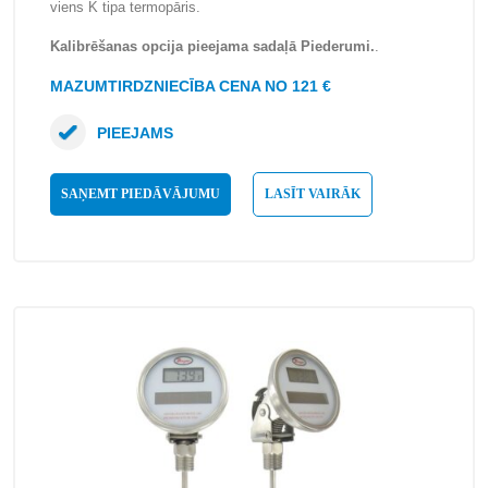
viens K tipa termopāris.
Kalibrēšanas opcija pieejama sadaļā Piederumi.
.
MAZUMTIRDZNIECĪBA CENA NO 121 €
PIEEJAMS
SAŅEMT PIEDĀVĀJUMU
LASĪT VAIRĀK