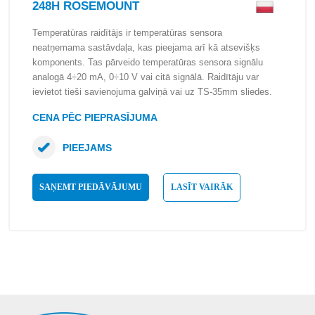
248H ROSEMOUNT
Temperatūras raidītājs ir temperatūras sensora
neatņemama sastāvdaļa, kas pieejama arī kā atsevišķs
komponents. Tas pārveido temperatūras sensora signālu
analogā 4÷20 mA, 0÷10 V vai citā signālā. Raidītāju var
ievietot tieši savienojuma galviņā vai uz TS-35mm sliedes.
CENA PĒC PIEPRASĪJUMA
PIEEJAMS
SAŅEMT PIEDĀVĀJUMU
LASĪT VAIRĀK