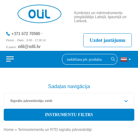
Kontroles un mērinstrumentu
piegādātājs Latvijā, Igaunijā un
Lietuvā.
+371 672 70580
Uzdot jautājumu
Pirmd. - Piekt.: 9:00 - 17:00 LV
olil@olil.lv
E-pasts:
+371 287 11411
Sadaļas navigācija
Signālu pārveidotāju veidi
INSTRUMENTU FILTRS
Home
»
Termoelementu un RTD signālu pārveidotāji
»