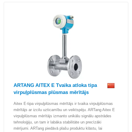
ARTANG AITEX E Tvaika atloka tipa
virpuļplūsmas plūsmas mērītājs
Aitex E-tipa virpuļplūsmas mērītājs ir tvaika virpuļplūsmas
mērītājs ar izcilu uzticamību un veiktspēju. ARTang Aitex E
virpuļplūsmas mērītājs izmanto unikālu signālu apstrādes
tehnoloģiju, un tam ir labāka stabilitāte un precīzāki
mērījumi. ARTang piedāvā plašu produktu klāstu, lai