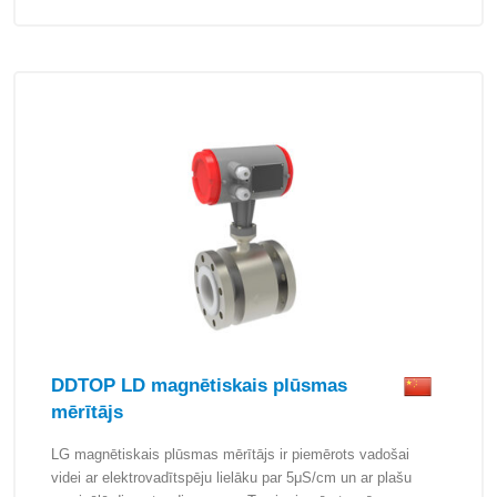
DDTOP LD magnētiskais plūsmas
mērītājs
LG magnētiskais plūsmas mērītājs ir piemērots vadošai
videi ar elektrovadītspēju lielāku par 5μS/cm un ar plašu