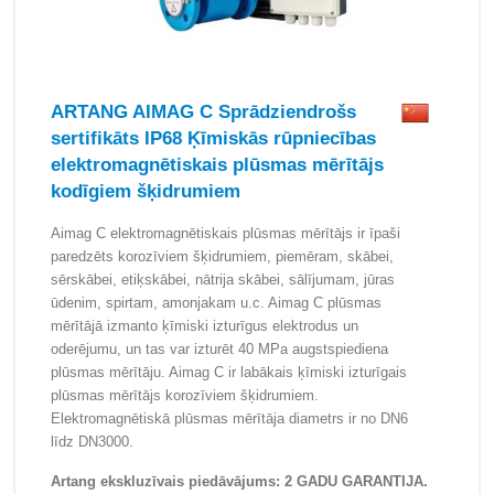
ARTANG AIMAG C Sprādziendrošs
sertifikāts IP68 Ķīmiskās rūpniecības
elektromagnētiskais plūsmas mērītājs
kodīgiem šķidrumiem
Aimag C elektromagnētiskais plūsmas mērītājs ir īpaši
paredzēts korozīviem šķidrumiem, piemēram, skābei,
sērskābei, etiķskābei, nātrija skābei, sālījumam, jūras
ūdenim, spirtam, amonjakam u.c. Aimag C plūsmas
mērītājā izmanto ķīmiski izturīgus elektrodus un
oderējumu, un tas var izturēt 40 MPa augstspiediena
plūsmas mērītāju. Aimag C ir labākais ķīmiski izturīgais
plūsmas mērītājs korozīviem šķidrumiem.
Elektromagnētiskā plūsmas mērītāja diametrs ir no DN6
līdz DN3000.
Artang ekskluzīvais piedāvājums: 2 GADU GARANTIJA.