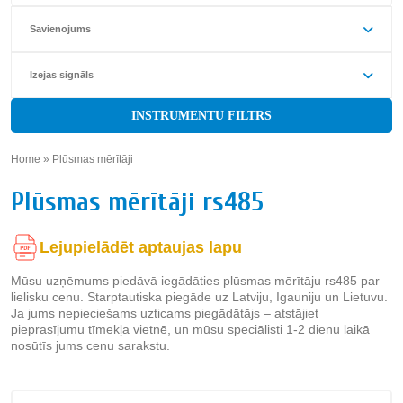
Savienojums
Izejas signāls
INSTRUMENTU FILTRS
Home
»
Plūsmas mērītāji
»
Plūsmas mērītāji rs485
Lejupielādēt aptaujas lapu
Mūsu uzņēmums piedāvā iegādāties plūsmas mērītāju rs485 par
lielisku cenu. Starptautiska piegāde uz Latviju, Igauniju un Lietuvu.
Ja jums nepieciešams uzticams piegādātājs – atstājiet
pieprasījumu tīmekļa vietnē, un mūsu speciālisti 1-2 dienu laikā
nosūtīs jums cenu sarakstu.