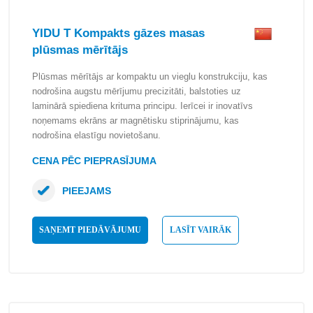
YIDU T Kompakts gāzes masas
plūsmas mērītājs
Plūsmas mērītājs ar kompaktu un vieglu konstrukciju, kas
nodrošina augstu mērījumu precizitāti, balstoties uz
laminārā spiediena krituma principu. Ierīcei ir inovatīvs
noņemams ekrāns ar magnētisku stiprinājumu, kas
nodrošina elastīgu novietošanu.
CENA PĒC PIEPRASĪJUMA
PIEEJAMS
SAŅEMT PIEDĀVĀJUMU
LASĪT VAIRĀK