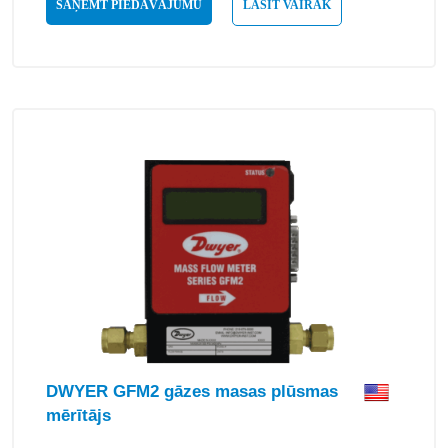
SAŅEMT PIEDĀVĀJUMU
LASĪT VAIRĀK
DWYER GFM2 gāzes masas plūsmas
mērītājs