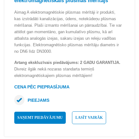
elektromagnētiskais plūsmas mērītājs
Aimag A elektromagnētiskie plūsmas mērītāji ir produkti,
kas izstrādāti kanalizācijas, ūdens, notekūdeņu plūsmas
mērīšanai. Plaši izmanto mērīšanai un pārraudzībai. Tie var
attēlot gan momentāno, gan kumulatīvo plūsmu, kā arī
atbalsta analogās izejas, sakaru izejas un releju vadības
funkcijas. Elektromagnētisko plūsmas mērītāju diametrs ir
no DN6 līdz DN3000.
Artang ekskluzīvais piedāvājums: 2 GADU GARANTIJA.
Divreiz ilgāk nekā nozaras standarta termiņš
elektromagnētiskajiem plūsmas mērītājiem!
CENA PĒC PIEPRASĪJUMA
PIEEJAMS
SAŅEMT PIEDĀVĀJUMU
LASĪT VAIRĀK