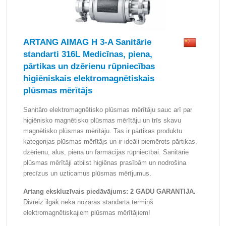
ARTANG AIMAG H 3-A Sanitārie
standarti 316L Medicīnas, piena,
pārtikas un dzērienu rūpniecības
higiēniskais elektromagnētiskais
plūsmas mērītājs
Sanitāro elektromagnētisko plūsmas mērītāju sauc arī par
higiēnisko magnētisko plūsmas mērītāju un trīs skavu
magnētisko plūsmas mērītāju. Tas ir pārtikas produktu
kategorijas plūsmas mērītājs un ir ideāli piemērots pārtikas,
dzērienu, alus, piena un farmācijas rūpniecībai. Sanitārie
plūsmas mērītāji atbilst higiēnas prasībām un nodrošina
precīzus un uzticamus plūsmas mērījumus.
Artang ekskluzīvais piedāvājums: 2 GADU GARANTIJA.
Divreiz ilgāk nekā nozaras standarta termiņš
elektromagnētiskajiem plūsmas mērītājiem!