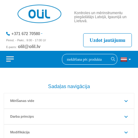
Kontroles un mērinstrumentu
piegādātājs Latvijā, Igaunijā un
Lietuvā.
+371 672 70580
Uzdot jautājumu
Pirmd. - Piekt.: 9:00 - 17:00 LV
olil@olil.lv
E-pasts:
+371 287 11411
Sadaļas navigācija
Mērīšanas vide
Darba princips
Modifikācija