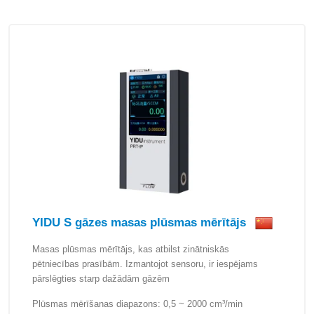
YIDU S gāzes masas plūsmas mērītājs
Masas plūsmas mērītājs, kas atbilst zinātniskās
pētniecības prasībām. Izmantojot sensoru, ir iespējams
pārslēgties starp dažādām gāzēm
Plūsmas mērīšanas diapazons: 0,5 ~ 2000 cm³/min