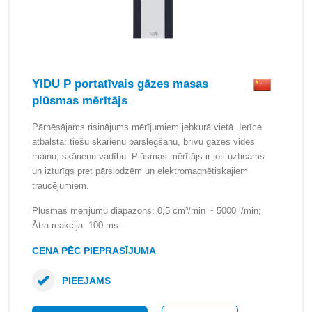
YIDU P portatīvais gāzes masas
plūsmas mērītājs
Pārnēsājams risinājums mērījumiem jebkurā vietā. Ierīce
atbalsta: tiešu skārienu pārslēgšanu, brīvu gāzes vides
maiņu; skārienu vadību. Plūsmas mērītājs ir ļoti uzticams
un izturīgs pret pārslodzēm un elektromagnētiskajiem
traucējumiem.
Plūsmas mērījumu diapazons: 0,5 cm³/min ~ 5000 l/min;
Ātra reakcija: 100 ms
CENA PĒC PIEPRASĪJUMA
PIEEJAMS