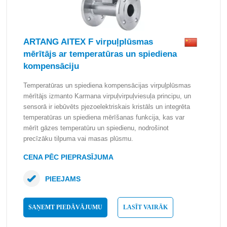
ARTANG AITEX F virpuļplūsmas
mērītājs ar temperatūras un spiediena
kompensāciju
Temperatūras un spiediena kompensācijas virpuļplūsmas
mērītājs izmanto Karmana virpuļvirpuļviesuļa principu, un
sensorā ir iebūvēts pjezoelektriskais kristāls un integrēta
temperatūras un spiediena mērīšanas funkcija, kas var
mērīt gāzes temperatūru un spiedienu, nodrošinot
precīzāku tilpuma vai masas plūsmu.
CENA PĒC PIEPRASĪJUMA
PIEEJAMS
SAŅEMT PIEDĀVĀJUMU
LASĪT VAIRĀK