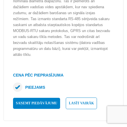
nominālā diametra diapazonu. Tas ir piemērots arī
dažādiem vadošas vides apstākļiem, kur nav spiediena
zudumu, ar dažādiem barošanas un signāla izejas
režīmiem. Tas izmanto standarta RS-485 sērijveida sakaru
saskarni un atbalsta starptautiskos kopējos standartus
MODBUS-RTU sakaru protokolus, GPRS un citas bezvadu
un vadu sakaru tīkla metodes. Tas var nodrošināt arī
bezvadu skaitītāju nolasīšanas sistēmu (datora vadības
programmatūru un datu bāzi), kurai var piekļūt, izmantojot
attālo tīklu.
CENA PĒC PIEPRASĪJUMA
PIEEJAMS
SAŅEMT PIEDĀVĀJUMU
LASĪT VAIRĀK