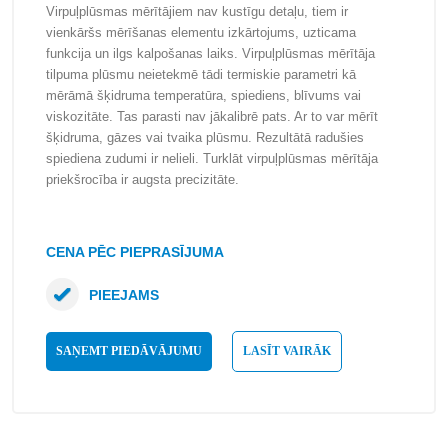
Virpuļplūsmas mērītājiem nav kustīgu detaļu, tiem ir
vienkāršs mērīšanas elementu izkārtojums, uzticama
funkcija un ilgs kalpošanas laiks. Virpuļplūsmas mērītāja
tilpuma plūsmu neietekmē tādi termiskie parametri kā
mērāmā šķidruma temperatūra, spiediens, blīvums vai
viskozitāte. Tas parasti nav jākalibrē pats. Ar to var mērīt
šķidruma, gāzes vai tvaika plūsmu. Rezultātā radušies
spiediena zudumi ir nelieli. Turklāt virpuļplūsmas mērītāja
priekšrocība ir augsta precizitāte.
CENA PĒC PIEPRASĪJUMA
PIEEJAMS
SAŅEMT PIEDĀVĀJUMU
LASĪT VAIRĀK