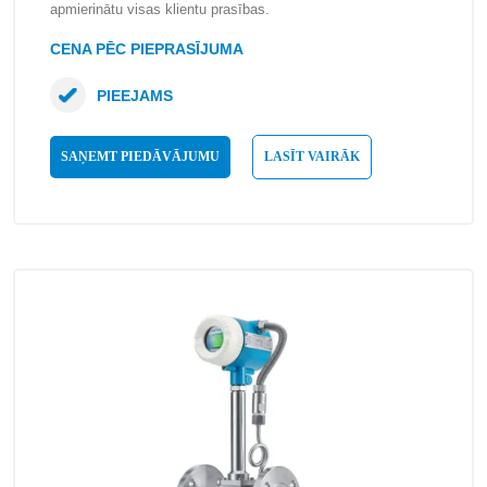
apmierinātu visas klientu prasības.
CENA PĒC PIEPRASĪJUMA
PIEEJAMS
SAŅEMT PIEDĀVĀJUMU
LASĪT VAIRĀK