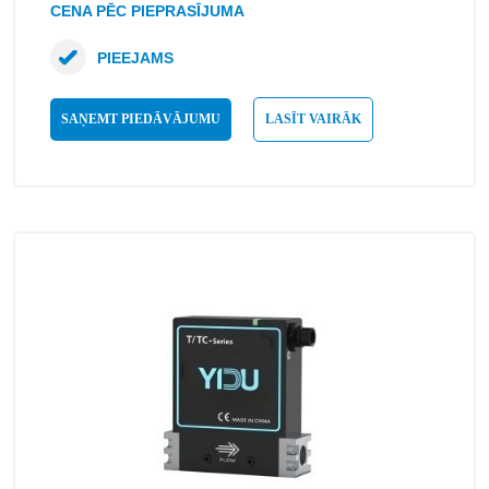
CENA PĒC PIEPRASĪJUMA
PIEEJAMS
SAŅEMT PIEDĀVĀJUMU
LASĪT VAIRĀK