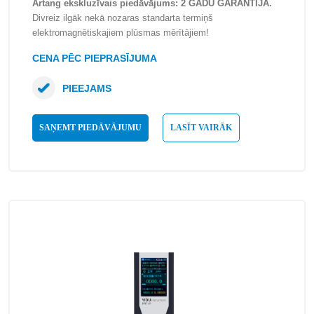
Artang ekskluzīvais piedāvājums: 2 GADU GARANTIJA.
Divreiz ilgāk nekā nozaras standarta termiņš
elektromagnētiskajiem plūsmas mērītājiem!
CENA PĒC PIEPRASĪJUMA
PIEEJAMS
SAŅEMT PIEDĀVĀJUMU
LASĪT VAIRĀK