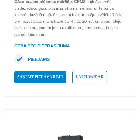
Gāzu masas plūsmas mērītājs GFM2
ir ideāla izvēle
visdažādāko gāzu plūsmas ātruma mērīšanai. Ierīci var
kalibrēt dažādām gāzēm, izmantojot lietotāja izvēlētu 0 līdz
5 V līdzstrāvas maiņstrāvu vai 4 līdz 20 mA un divas releju
izejas un programmējamu totalizatoru, kas norāda kopējo
gāzes daudzumu.
CENA PĒC PIEPRASĪJUMA
PIEEJAMS
SAŅEMT PIEDĀVĀJUMU
LASĪT VAIRĀK