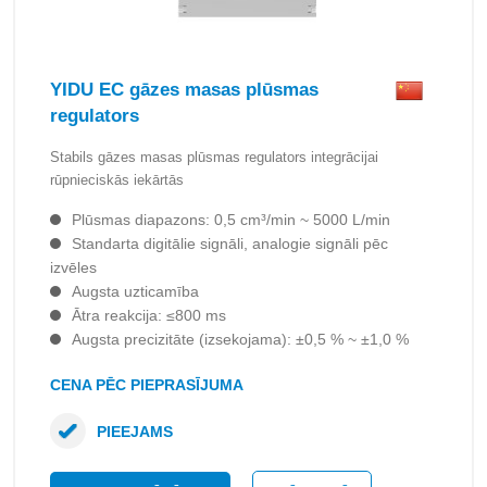
YIDU EC gāzes masas plūsmas
regulators
Stabils gāzes masas plūsmas regulators integrācijai
rūpnieciskās iekārtās
Plūsmas diapazons: 0,5 cm³/min ~ 5000 L/min
Standarta digitālie signāli, analogie signāli pēc
izvēles
Augsta uzticamība
Ātra reakcija: ≤800 ms
Augsta precizitāte (izsekojama): ±0,5 % ~ ±1,0 %
CENA PĒC PIEPRASĪJUMA
PIEEJAMS