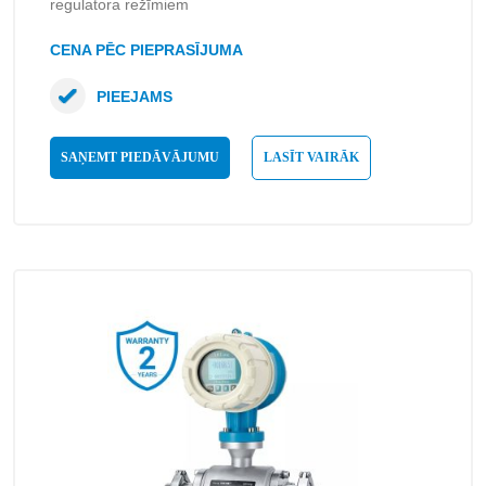
regulatora režīmiem
CENA PĒC PIEPRASĪJUMA
PIEEJAMS
SAŅEMT PIEDĀVĀJUMU
LASĪT VAIRĀK