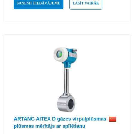
SAŅEMT PIEDĀVĀJUMU
LASĪT VAIRĀK
ARTANG AITEX D gāzes virpuļplūsmas
plūsmas mērītājs ar spīlēšanu