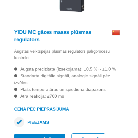
YIDU MC gāzes masas plūsmas
regulators
Augstas veiktspējas plūsmas regulators palīgprocesu
kontrolei
Augsta precizitāte (izsekojama): ±0,5 % ~ ±1,0 %
Standarta digitālie signāli, analogie signāli pēc
izvēles
Plašs temperatūras un spiediena diapazons
Ātra reakcija: ≤700 ms
CENA PĒC PIEPRASĪJUMA
PIEEJAMS