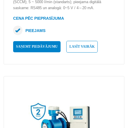
(SCCM); 5 ~ 5000 l/min (standarts); pieejama digitālā
saskarne: RS485 un analogā: 0~5 V / 4～20 mA.
CENA PĒC PIEPRASĪJUMA
PIEEJAMS
SAŅEMT PIEDĀVĀJUMU
LASĪT VAIRĀK