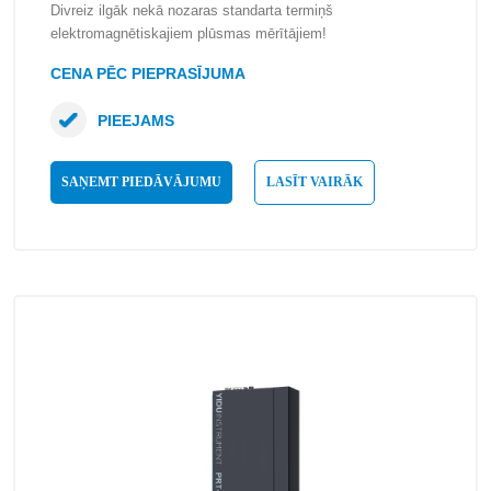
Divreiz ilgāk nekā nozaras standarta termiņš
elektromagnētiskajiem plūsmas mērītājiem!
CENA PĒC PIEPRASĪJUMA
PIEEJAMS
SAŅEMT PIEDĀVĀJUMU
LASĪT VAIRĀK