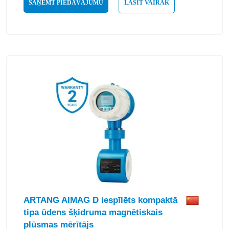
SAŅEMT PIEDĀVĀJUMU
LASĪT VAIRĀK
ARTANG AIMAG D iespīlēts kompaktā
tipa ūdens šķidruma magnētiskais
plūsmas mērītājs