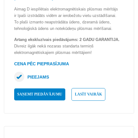
Aimag D iespīlētais elektromagnētiskais plūsmas mērītājs
ir īpaši izstrādāts vidēm ar ierobežotu vietu uzstādīšanai.
To plaši izmanto neapstrādāta ūdens, dzeramā ūdens,
tehnoloģiskā ūdens un notekūdeņu plūsmas mērīšanai.
Artang ekskluzīvais piedāvājums: 2 GADU GARANTIJA.
Divreiz ilgāk nekā nozaras standarta termiņš
elektromagnētiskajiem plūsmas mērītājiem!
CENA PĒC PIEPRASĪJUMA
PIEEJAMS
SAŅEMT PIEDĀVĀJUMU
LASĪT VAIRĀK