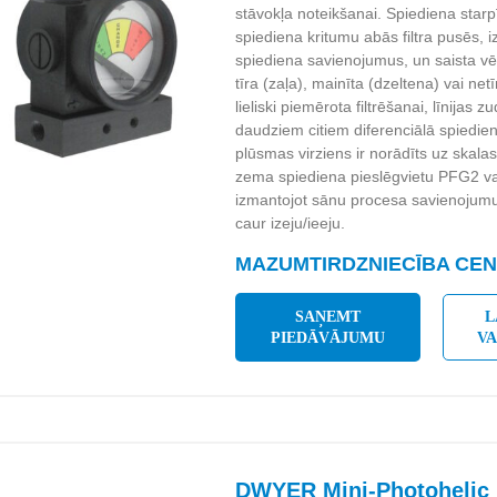
stāvokļa noteikšanai. Spiediena star
spiediena kritumu abās filtra pusēs, 
spiediena savienojumus, un saista vē
tīra (zaļa), mainīta (dzeltena) vai net
lieliski piemērota filtrēšanai, līnija
daudziem citiem diferenciālā spiedie
plūsmas virziens ir norādīts uz skala
zema spiediena pieslēgvietu PFG2 var 
izmantojot sānu procesa savienojumus,
caur izeju/ieeju.
MAZUMTIRDZNIECĪBA CENA
SAŅEMT
L
PIEDĀVĀJUMU
V
DWYER Mini-Photohelic 