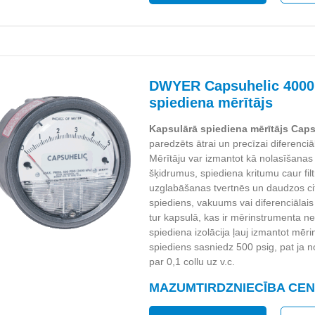
DWYER Capsuhelic 4000 
spiediena mērītājs
Kapsulārā spiediena mērītājs Caps
paredzēts ātrai un precīzai diferenci
Mērītāju var izmantot kā nolasīšanas 
šķidrumus, spiediena kritumu caur fil
uzglabāšanas tvertnēs un daudzos cit
spiediens, vakuums vai diferenciālai
tur kapsulā, kas ir mērinstrumenta 
spiediena izolācija ļauj izmantot mēr
spiediens sasniedz 500 psig, pat ja 
par 0,1 collu uz v.c.
MAZUMTIRDZNIECĪBA CENA