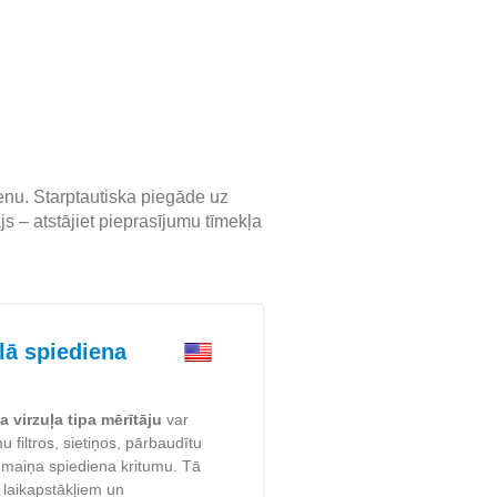
nu. Starptautiska piegāde uz
s – atstājiet pieprasījumu tīmekļa
ā spiediena
 virzuļa tipa mērītāju
var
u filtros, sietiņos, pārbaudītu
mmaiņa spiediena kritumu. Tā
 laikapstākļiem un