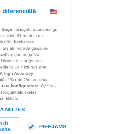
diferenciālā
® Gage
, lai iegūtu daudzpusīgu
 ar plašu 81 modeļa un
enkāršo, bezberzes
tas ātri norāda gaisa vai
zitīvu, gan negatīvu
Dizains ir izturīgs pret
edienu un ir izturīgs pret
A High Accuracy
izitāti 1% robežās no pilnas
ukta konfigurators
. Opcijā –
 spoguļattēlu skalas
ertifikāts.
 NO 75 €
ASĪT
PIEEJAMS
AIRĀK