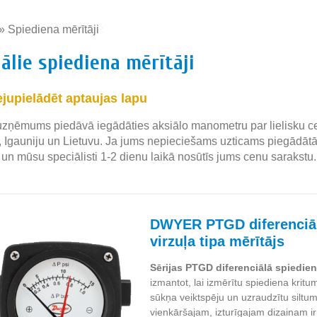
»
Spiediena mērītāji
»
ālie spiediena mērītāji
ejupielādēt aptaujas lapu
zņēmums piedāvā iegādāties aksiālo manometru par lielisku ce
u, Igauniju un Lietuvu. Ja jums nepieciešams uzticams piegādātāj
 un mūsu speciālisti 1-2 dienu laikā nosūtīs jums cenu sarakstu.
DWYER PTGD diferenciāl
virzuļa tipa mērītājs
Sērijas PTGD diferenciālā spiediena
izmantot, lai izmērītu spiediena kritum
sūkņa veiktspēju un uzraudzītu siltu
vienkāršajam, izturīgajam dizainam ir