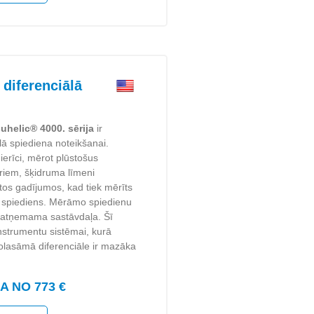
diferenciālā
uhelic® 4000. sērija
ir
ālā spiediena noteikšanai.
ierīci, mērot plūstošus
triem, šķidruma līmeni
os gadījumos, kad tiek mērīts
s spiediens. Mērāmo spiedienu
neatņemama sastāvdaļa. Šī
instrumentu sistēmai, kurā
nolasāmā diferenciāle ir mazāka
 NO 773 €