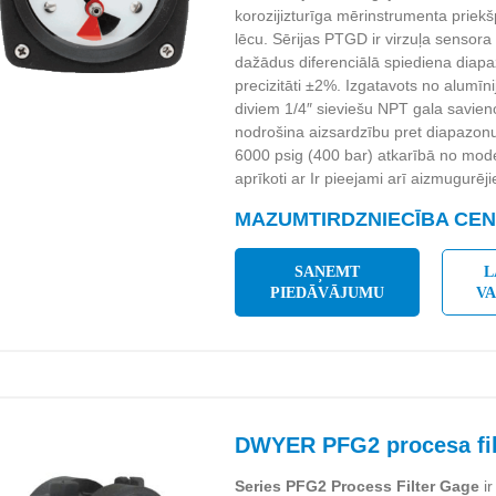
korozijizturīga mērinstrumenta priekš
lēcu. Sērijas PTGD ir virzuļa sensor
dažādus diferenciālā spiediena diapa
precizitāti ±2%. Izgatavots no alumīn
diviem 1/4″ sieviešu NPT gala savie
nodrošina aizsardzību pret diapazonu
6000 psig (400 bar) atkarībā no mode
aprīkoti ar Ir pieejami arī aizmugurēj
MAZUMTIRDZNIECĪBA CENA
SAŅEMT
L
PIEDĀVĀJUMU
V
DWYER PFG2 procesa filt
Series PFG2 Process Filter Gage
ir