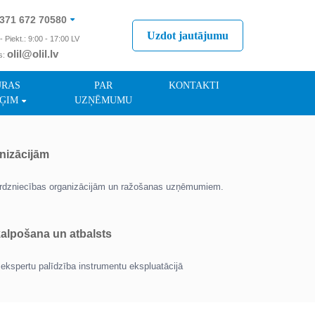
371 672 70580
Uzdot jautājumu
- Piekt.: 9:00 - 17:00 LV
olil@olil.lv
s:
371 287 11411
ŪRAS
PAR
KONTAKTI
ĢIM
UZŅĒMUMU
nizācijām
tirdzniecības organizācijām un ražošanas uzņēmumiem.
lpošana un atbalsts
ekspertu palīdzība instrumentu ekspluatācijā