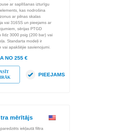
puse ar saplīšanas izturīgu
a elements, kas nodrošina
zonus ar pilnas skalas
ija vai 316SS un pieejams ar
nojumiem, sērijas PTGD
 līdz 3000 psig (200 bar) vai
ļa. Standarta modeļi ir
ie vai apakšējie savienojumi.
 NO 255 €
ASĪT
PIEEJAMS
AIRĀK
ra mērītājs
 paredzēts iekļautā filtra