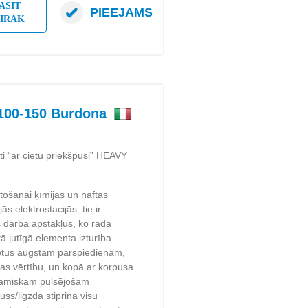
ASĪT
PIEEJAMS
AIRĀK
00-150 Burdona
ti “ar cietu priekšpusi” HEAVY
tošanai ķīmijas un naftas
ās elektrostacijās. tie ir
os darba apstākļus, ko rada
ā jutīgā elementa izturība
otus augstam pārspiedienam,
las vērtību, un kopā ar korpusa
inamiskam pulsējošam
ss/ligzda stiprina visu