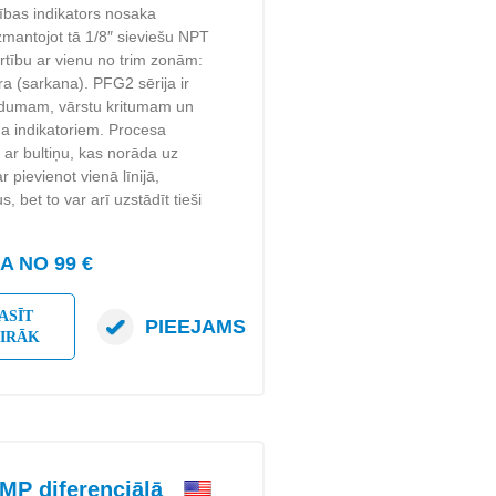
pības indikators nosaka
izmantojot tā 1/8″ sieviešu NPT
rtību ar vienu no trim zonām:
īra (sarkana). PFG2 sērija ir
s zudumam, vārstu kritumam un
na indikatoriem. Procesa
s ar bultiņu, kas norāda uz
pievienot vienā līnijā,
 bet to var arī uzstādīt tieši
 NO 99 €
ASĪT
PIEEJAMS
AIRĀK
MP diferenciālā