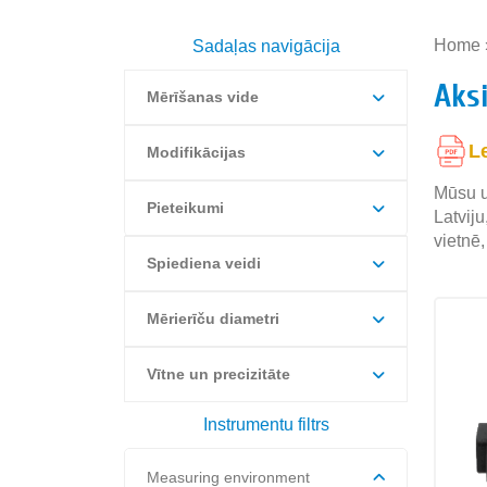
Home
Sadaļas navigācija
Aksi
Mērīšanas vide
L
Modifikācijas
Mūsu u
Pieteikumi
Latvij
vietnē,
Spiediena veidi
Mērierīču diametri
Vītne un precizitāte
Instrumentu filtrs
Measuring environment