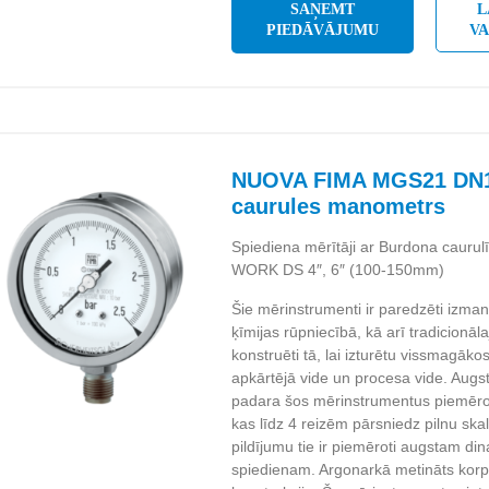
SAŅEMT
L
PIEDĀVĀJUMU
V
NUOVA FIMA MGS21 DN1
caurules manometrs
Spiediena mērītāji ar Burdona caurulī
WORK DS 4″, 6″ (100-150mm)
Šie mērinstrumenti ir paredzēti izman
ķīmijas rūpniecībā, kā arī tradicionālaj
konstruēti tā, lai izturētu vissmagāk
apkārtējā vide un procesa vide. Augst
padara šos mērinstrumentus piemēr
kas līdz 4 reizēm pārsniedz pilnu ska
pildījumu tie ir piemēroti augstam d
spiedienam. Argonarkā metināts korpu