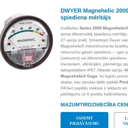
DWYER Magnehelic 2000 
spiediena mērītājs
Izvēlieties
Series 2000 Magnehelic
zema diferenciālā spiediena mērītāju
27 opciju izvēli. Izmantojot Dwyer vi
Magnehelic® mērinstrumentu kustību, 
nekorozīvu gāzes spiedienu — gan po
(vakuums) vai diferenciālo spiedienu. 
triecieniem, vibrācijām, pārmērīgu spi
laikapstākļiem IP67. Atlasiet opciju
-H
Magnehelic® Gage
, lai iegūtu prec
skalas, kas atrodas tālāk sadaļā
Prod
HA bez papildu maksas ir iekļauts arī
pārklājums un 6 punktu kalibrēšanas s
MAZUMTIRDZNIECĪBA CENA
SAŅEMT
L
PIEDĀVĀJUMU
V