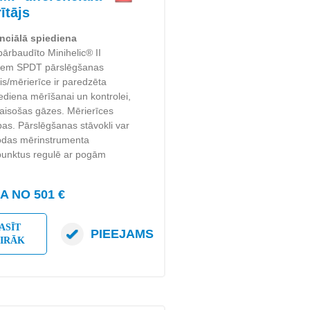
ītājs
enciālā spiediena
pārbaudīto Minihelic® II
iviem SPDT pārslēgšanas
is/mērierīce ir paredzēta
iediena mērīšanai un kontrolei,
raisošas gāzes. Mērierīces
bas. Pārslēgšanas stāvokli var
rodas mērinstrumenta
 punktus regulē ar pogām
 NO 501 €
ASĪT
PIEEJAMS
AIRĀK