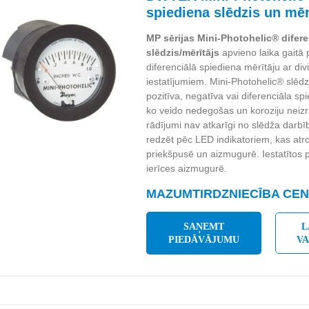
spiediena slēdzis un mēr
MP sērijas Mini-Photohelic® difer
slēdzis/mērītājs
apvieno laika gaitā 
diferenciālā spiediena mērītāju ar d
iestatījumiem. Mini-Photohelic® slēdz
pozitīva, negatīva vai diferenciāla sp
ko veido nedegošas un koroziju neiz
rādījumi nav atkarīgi no slēdža darbī
redzēt pēc LED indikatoriem, kas at
priekšpusē un aizmugurē. Iestatītos
ierīces aizmugurē.
MAZUMTIRDZNIECĪBA CENA
SAŅEMT
L
PIEDĀVĀJUMU
V